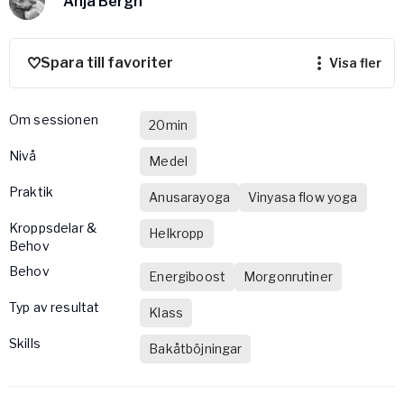
Anja Bergh
Vården – Yogobe Health & Care
Så stöttar Yogobe patienter, förskrivare och sjukvården
FaR
Spara till favoriter
visa fler
Fysisk aktivitet på recept
Företag
Om sessionen
20min
Stöd till arbetsgivare, försäkringsbolag & organisationer
nivå
Medel
Arbetsgivare
Praktik
Pausa Smart
Anusarayoga
Vinyasa flow yoga
Yogobe för yogalärare
Kroppsdelar &
Helkropp
Behov
Hotell & Konferens
Behov
Energiboost
Morgonrutiner
Typ av resultat
Klass
Skills
Bakåtböjningar