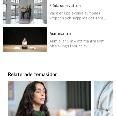
Flöda som vatten
Väck en upplevelse av flöde i
20
min
kroppen och släpp lös det som
stagnerat i dig.
Aum mantra
Aum eller Om – ett mantra som
45
min
ofta sjungs i början av
yogaklassen men kan även
användas vid meditation.
5
min
Relaterade temasidor