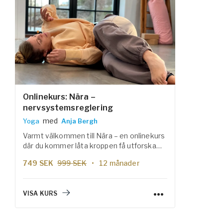
Onlinekurs: Nära –
nervsystemsreglering
med
Yoga
Anja Bergh
Varmt välkommen till Nära – en onlinekurs
där du kommer låta kroppen få utforska
rörelser i syfte att komma närmare hem
749
SEK
999
SEK
12 månader
till dig själv. Kursen innehåller sex delar där
du i varje del kommer guidas genom
föreläsningar och praktiska övningar av
VISA KURS
kunniga och erfarna yogaläraren Anja
Bergh.