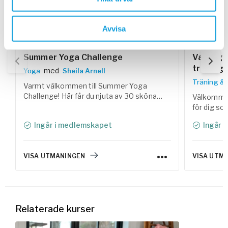
30 dagar
Avvisa
Summer Yoga Challenge
Vardagss
träning 
med
Yoga
Sheila Arnell
Träning &
Varmt välkommen till Summer Yoga
Challenge! Här får du njuta av 30 sköna
Välkommen
yogaklasser som hjälper dig att landa i
för dig so
kroppen, reglera nervsystemet och skapa
styrka och
Ingår i medlemskapet
Ingår 
utrymme för både rörelse och vila under
Tillsamma
sommaren.
samlat trä
lättlagade
VISA UTMANINGEN
VISA UTM
helhetskon
Relaterade kurser