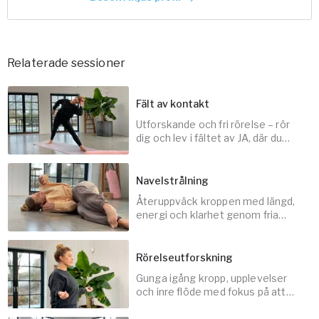
Relaterade sessioner
Fält av kontakt
Utforskande och fri rörelse – rör
dig och lev i fältet av JA, där du
hinner med dig själv.
Navelstrålning
Återuppväck kroppen med längd,
30
min
energi och klarhet genom fria
rörelser.
Rörelseutforskning
Gunga igång kropp, upplevelser
10
min
och inre flöde med fokus på att
mjukna.