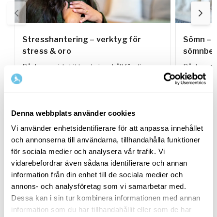
Stresshantering – verktyg för
Sömn – s
stress & oro
sömnbes
På denna sida hittar du innehåll för dig som
På denna s
vill lära dig hantera och minska stress och
vill lära 
oro i vardagen.
förbättra 
Denna webbplats använder cookies
Relaterade LIVE-sessioner
Vi använder enhetsidentifierare för att anpassa innehållet
och annonserna till användarna, tillhandahålla funktioner
för sociala medier och analysera vår trafik. Vi
09
augusti
15
augu
vidarebefordrar även sådana identifierare och annan
17:00
-
18:00 GMT+0
Söndag
Lördag
information från din enhet till de sociala medier och
annons- och analysföretag som vi samarbetar med.
VECKOKLASS
VECKOKL
Dessa kan i sin tur kombinera informationen med annan
information som du har tillhandahållit eller som de har