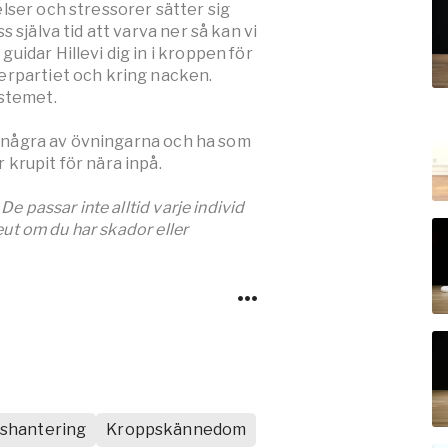
lser och stressorer sätter sig
 själva tid att varva ner så kan vi
uidar Hillevi dig in i kroppen för
erpartiet och kring nacken.
ystemet.
ka några av övningarna och ha som
krupit för nära inpå.
e passar inte alltid varje individ
peut om du har skador eller
sshantering
Kroppskännedom