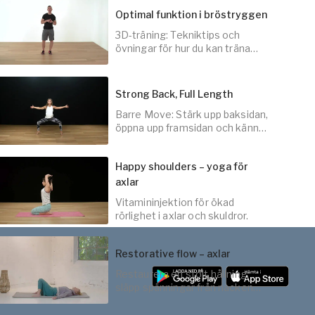
Optimal funktion i bröstryggen
3D-träning: Tekniktips och
30
min
övningar för hur du kan träna
upp och få ordning på
bröstryggen.
Strong Back, Full Length
Barre Move: Stärk upp baksidan,
10
min
öppna upp framsidan och känn
dig lite "längre" än innan.
Happy shoulders – yoga för
axlar
20
min
Vitamininjektion för ökad
rörlighet i axlar och skuldror.
Restorative flow – axlar
Restaurera en stolt hållning,
20
min
släpp spänningar från nacken
och andas lättare.