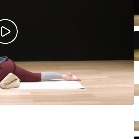
e
ogalärare
ferens