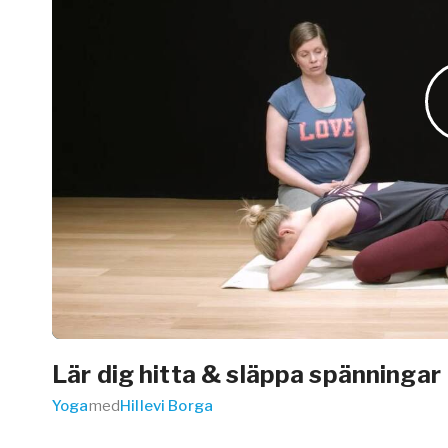
Arbetsgivar
Pausa Smart
Yogobe för y
Hotell & Kon
Lär dig hitta & släppa spänningar
Yoga
med
Hillevi Borga