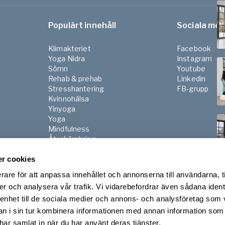
Populärt innehåll
Sociala med
Klimakteriet
Facebook
Yoga Nidra
Instagram
Sömn
Youtube
Rehab & prehab
Linkedin
Stresshantering
FB-grupp
Kvinnohälsa
Yinyoga
Yoga
Mindfulness
Återhämtning
Pilates
r cookies
Gravid & Postnatal
Senior
rare för att anpassa innehållet och annonserna till användarna, t
Morgon & kvällsrutiner
er och analysera vår trafik. Vi vidarebefordrar även sådana ident
 enhet till de sociala medier och annons- och analysföretag som 
 i sin tur kombinera informationen med annan information som
e har samlat in när du har använt deras tjänster.