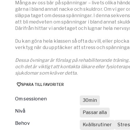
Många av oss bär på spänningar – livets olika hände
gärna i bland annat nacke och skuldror. Om vi ger oss
släppa taget om dessa spänningar. I denna sekvens g
att bli medveten om spänningar i bland annat skuld
Därifrån hittar vi andetaget och lugnar hela nervs
Du kan göra hela klassen så ofta du vill, eller ploc
verktyg när du upptäcker att stress och spänningar 
Dessa övningar är förslag på rehabiliterande träning. D
och det är viktigt att kontakta läkare eller fysiotera
sjukdomar som kräver detta.
SPARA TILL FAVORITER
Om sessionen
30min
nivå
Passar alla
Behov
Kvällsrutiner
Stre