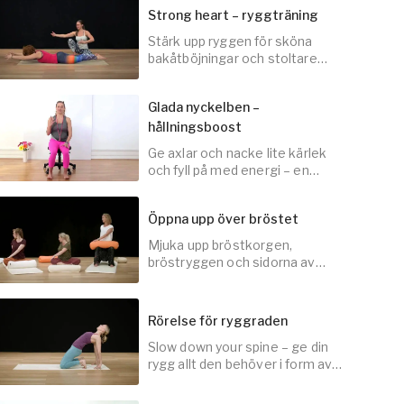
Strong heart – ryggträning
Stärk upp ryggen för sköna
5
min
bakåtböjningar och stoltare
hållning i vardagen.
Glada nyckelben –
hållningsboost
15
min
Ge axlar och nacke lite kärlek
och fyll på med energi – en
perfekt paus under
arbetsdagen.
Öppna upp över bröstet
Mjuka upp bröstkorgen,
10
min
bröstryggen och sidorna av
bålen för friare andning och
energiflöde.
Rörelse för ryggraden
Slow down your spine – ge din
5
min
rygg allt den behöver i form av
långsam och medveten rörelse.