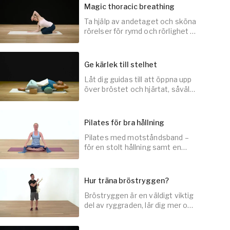
Magic thoracic breathing
Ta hjälp av andetaget och sköna
30
min
rörelser för rymd och rörlighet i
bröstryggen.
Ge kärlek till stelhet
Låt dig guidas till att öppna upp
10
min
över bröstet och hjärtat, såväl
som sätet – yoga för män &
stela kroppar.
Pilates för bra hållning
Pilates med motståndsband –
30
min
för en stolt hållning samt en
stark och välplacerad
överkropp.
Hur träna bröstryggen?
Bröstryggen är en väldigt viktig
20
min
del av ryggraden, lär dig mer om
varför och hur du kan arbeta
med den.