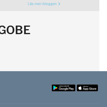
fotspår
Läs mer i bloggen
OGOBE