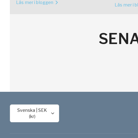
Läs mer i bloggen
Guldner
Läs mer i 
SENA
Svenska
|
SEK
(kr)