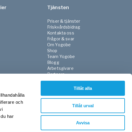
ier
Tjänsten
Priser & tjänster
Friskvårdsbidrag
Kontakta oss
Frågor & svar
Om Yogobe
Shop
Team Yogobe
Blogg
Arbetsgivare
Partners
NGO
FaR
Tillåt alla
Skola
illhandahålla
Sjukvården
ifierare och
Press
Tillåt urval
vi
Integritetspolicy
Villkor
 du har
Avvisa