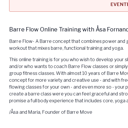
EVENTE
Arbetsgivar
Pausa Smart
Yogobe för y
Barre Flow Online Training with Åsa Fornan
Hotell & Kon
Barre Flow- A Barre concept that combines power and gr
workout that mixes barre, functional training and yoga.
This online training is for you who wish to develop your sk
and/or who wants to coach Barre Flow classes or simply a
group fitness classes. With almost 10 years of Barre Mo
concept for more variety and creative use - and with fr
flowing classes for your own - and even more so - your 
create a barre class were you can feel graceful and str
promise a full body experience that includes core, yoga 
/Åsa and Maria, Founder of Barre Move