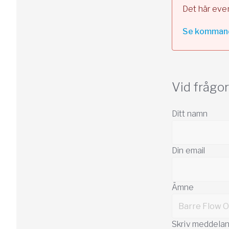
Det här eve
Se komman
Vid frågo
Ditt namn
Din email
Ämne
Skriv meddela