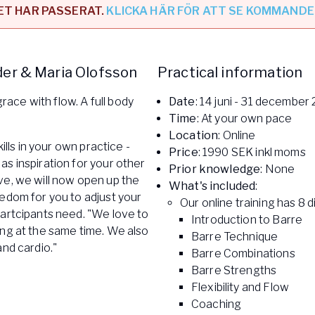
T HAR PASSERAT.
KLICKA HÄR FÖR ATT SE KOMMANDE
e
ogalärare
der & Maria Olofsson
Practical information
ferens
ace with flow. A full body
Date
: 14 juni - 31 december
Time
: At your own pace
Location
: Online
ills in your own practice -
Price
: 1990 SEK inkl moms
s inspiration for your other
Prior knowledge
: None
ve, we will now open up the
What's included
:
eedom for you to adjust your
Our online training has 8 
partcipants need. "We love to
Introduction to Barre
ong at the same time. We also
Barre Technique
and cardio."
Barre Combinations
Barre Strengths
Flexibility and Flow
Coaching