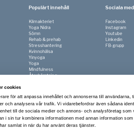
Populärt innehåll
Sociala med
Klimakteriet
Facebook
Yoga Nidra
Instagram
Sömn
Youtube
Rehab & prehab
Linkedin
Stresshantering
FB-grupp
Kvinnohälsa
Yinyoga
Yoga
Mindfulness
Återhämtning
Pilates
r cookies
Gravid & Postnatal
Senior
rare för att anpassa innehållet och annonserna till användarna, t
Morgon & kvällsrutiner
er och analysera vår trafik. Vi vidarebefordrar även sådana ident
 enhet till de sociala medier och annons- och analysföretag som 
 i sin tur kombinera informationen med annan information som
e har samlat in när du har använt deras tjänster.