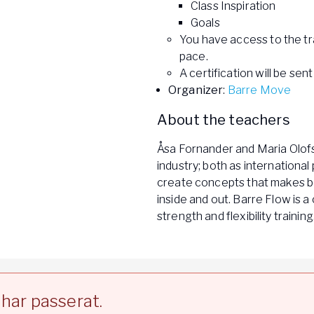
Class Inspiration
Goals
You have access to the tra
pace.
A certification will be sent
Organizer
:
Barre Move
About the teachers
Åsa Fornander and Maria Olofs
industry; both as internationa
create concepts that makes bo
inside and out. Barre Flow is a
strength and flexibility training
har passerat.