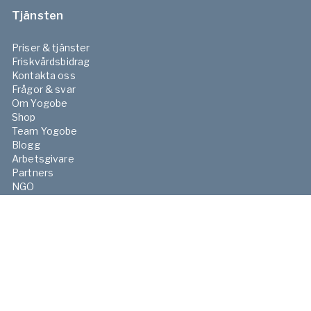
Tjänsten
Priser & tjänster
Friskvårdsbidrag
Kontakta oss
Frågor & svar
Om Yogobe
Shop
Team Yogobe
Blogg
Arbetsgivare
Partners
NGO
FaR
Skola
Sjukvården
Press
Integritetspolicy
Villkor