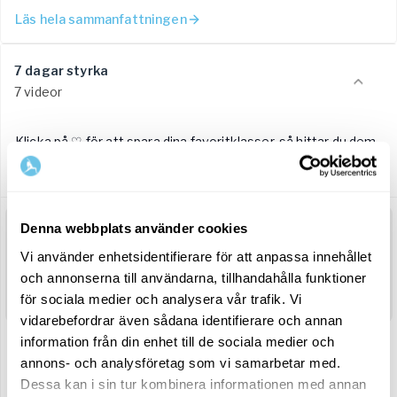
Läs hela sammanfattningen
7 dagar styrka
7 videor
Klicka på ♡ för att spara dina favoritklasser, så hittar du dem
enkelt när utmaningen är slut.
Dag 1
Denna webbplats använder cookies
1
Vi använder enhetsidentifierare för att anpassa innehållet
Puls & styrka – med miniband
och annonserna till användarna, tillhandahålla funktioner
-
20
min
Förhandsvisning
för sociala medier och analysera vår trafik. Vi
vidarebefordrar även sådana identifierare och annan
Dag 2
information från din enhet till de sociala medier och
annons- och analysföretag som vi samarbetar med.
2
Dessa kan i sin tur kombinera informationen med annan
Tabata – hard core & puls