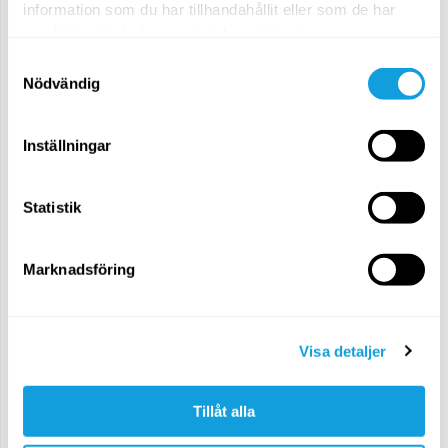
-
information som du har tillhandahållit eller som de har
15
min
Förhandsvisning
samlat in när du har använt deras tjänster.
Samtyckesval
Dag 3
Nödvändig
3
Pilates Matwork – Full Body
-
30
min
Förhandsvisning
Inställningar
Dag 4
Statistik
4
Expresspass för hela kroppen
Marknadsföring
-
20
min
Förhandsvisning
Dag 5
Visa detaljer
5
Core Express
-
10
min
Förhandsvisning
Tillåt alla