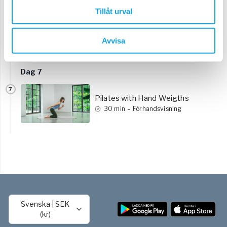
Dag 6
Tillåt urval
6
Helkroppsträning – motståndsband
Avvisa
-
20
min
Förhandsvisning
Dag 7
7
Pilates with Hand Weigths
-
30
min
Förhandsvisning
Svenska
|
SEK
(kr)