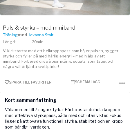
Puls & styrka – med miniband
med
Träning
Jovanna Stolt
Längd
:
20min
Vi kickstartar med ett helkroppspass som höjer pulsen, bygger
styrka och fyller på med härlig energi – med hjälp av ett
miniband. Förbered dig på björngång, squats, sprintsteg och
några välförtjänta svettpärlor!
SCHEMALÄGG
SPARA TILL FAVORITER
Kort sammanfattning
Välkommen till 7 dagar styrka! Här boostar du hela kroppen
med effektiva styrkepass, både med och utan vikter. Fokus
ligger på att bygga funktionell styrka, stabilitet och en kropp
som bär dig i vardagen.