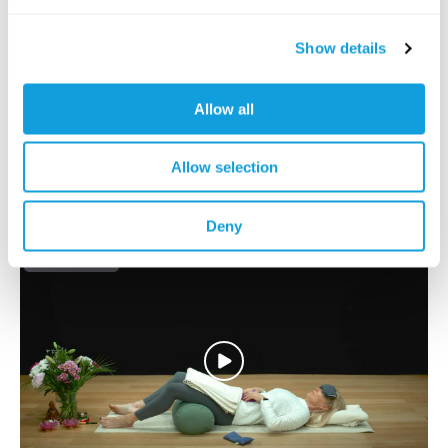
Show details
30
min
Allow all
Lift your spirits – slow flow
Slow flow
kanssa
Mona Anand
Allow selection
A soft flow to boost your energy levels when you're
feeling low – perfect as a pre-flow to yoga nidra.
Deny
FOR EVERYONE