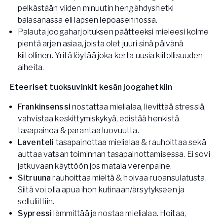
pelkästään viiden minuutin hengähdyshetki
balasanassa eli lapsen lepoasennossa.
Palauta joogaharjoituksen päätteeksi mieleesi kolme
pientä arjen asiaa, joista olet juuri sinä päivänä
kiitollinen. Yritä löytää joka kerta uusia kiitollisuuden
aiheita.
Eteeriset tuoksuvinkit kesän joogahetkiin
Frankinsenssi
nostattaa mielialaa, lievittää stressiä,
vahvistaa keskittymiskykyä, edistää henkistä
tasapainoa & parantaa luovuutta.
Laventeli
tasapainottaa mielialaa & rauhoittaa sekä
auttaa vatsan toiminnan tasapainottamisessa. Ei sovi
jatkuvaan käyttöön jos matala verenpaine.
Sitruuna
rauhoittaa mieltä & hoivaa ruoansulatusta.
Siitä voi olla apua ihon kutinaan/ärsytykseen ja
selluliittiin.
Sypressi
lämmittää ja nostaa mielialaa. Hoitaa,