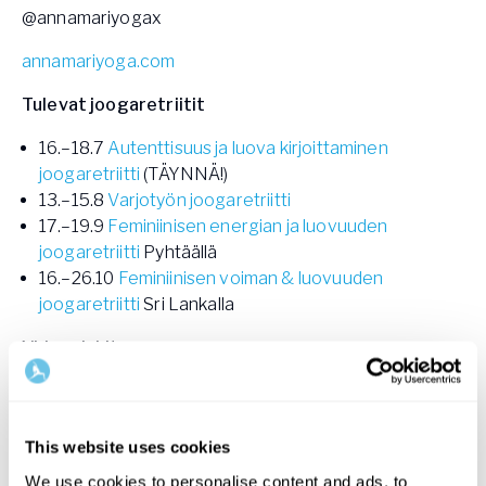
@annamariyogax
annamariyoga.com
Tulevat joogaretriitit
16.–18.7
Autenttisuus ja luova kirjoittaminen
joogaretriitti
(TÄYNNÄ!)
13.–15.8
Varjotyön joogaretriitti
17.–19.9
Feminiinisen energian ja luovuuden
joogaretriitti
Pyhtäällä
16.–26.10
Feminiinisen voiman & luovuuden
joogaretriitti
Sri Lankalla
Videovinkit
FOR EVERYONE
This website uses cookies
We use cookies to personalise content and ads, to