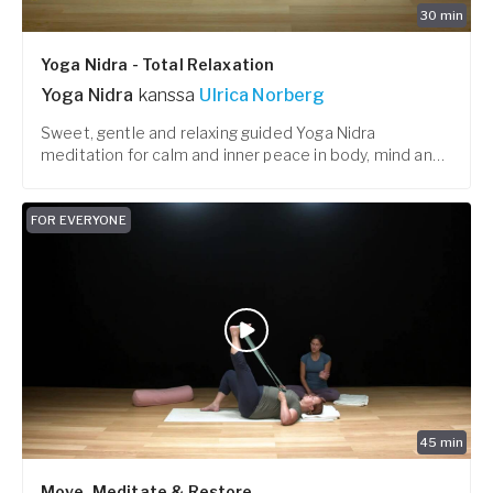
30
min
Yoga Nidra - Total Relaxation
Yoga Nidra
kanssa
Ulrica Norberg
Sweet, gentle and relaxing guided Yoga Nidra
meditation for calm and inner peace in body, mind and
spirit.
FOR EVERYONE
45
min
Move, Meditate & Restore