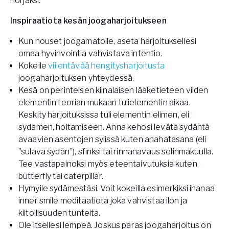
norjaksi.
Inspiraatiota kesän joogaharjoitukseen
Kun nouset joogamatolle, aseta harjoituksellesi
omaa hyvinvointia vahvistava intentio.
Kokeile
viilentävää hengitysharjoitusta
joogaharjoituksen yhteydessä.
Kesä on perinteisen kiinalaisen lääketieteen viiden
elementin teorian mukaan tulielementin aikaa.
Keskity harjoituksissa tuli elementin elimen, eli
sydämen, hoitamiseen. Anna kehosi levätä sydäntä
avaavien asentojen sylissä kuten anahatasana (eli
”sulava sydän”), sfinksi tai rinnanavaus selinmakuulla.
Tee vastapainoksi myös eteentaivutuksia kuten
butterfly tai caterpillar.
Hymyile sydämestäsi. Voit kokeilla esimerkiksi ihanaa
inner smile meditaatiota joka vahvistaa ilon ja
kiitollisuuden tunteita.
Ole itsellesi lempeä. Joskus paras joogaharjoitus on