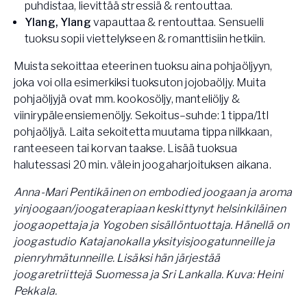
puhdistaa, lievittää stressiä & rentouttaa.
Ylang, Ylang
vapauttaa & rentouttaa. Sensuelli
tuoksu sopii viettelykseen & romanttisiin hetkiin.
Muista sekoittaa eteerinen tuoksu aina pohjaöljyyn,
joka voi olla esimerkiksi tuoksuton jojobaöljy. Muita
pohjaöljyjä ovat mm. kookosöljy, manteliöljy &
viinirypäleensiemenöljy. Sekoitus–suhde: 1 tippa/1tl
pohjaöljyä. Laita sekoitetta muutama tippa nilkkaan,
ranteeseen tai korvan taakse. Lisää tuoksua
halutessasi 20 min. välein joogaharjoituksen aikana.
Anna-Mari Pentikäinen on embodied joogaan ja aroma
yinjoogaan/joogaterapiaan keskittynyt helsinkiläinen
joogaopettaja ja Yogoben sisällöntuottaja. Hänellä on
joogastudio Katajanokalla yksityisjoogatunneille ja
pienryhmätunneille. Lisäksi hän järjestää
joogaretriittejä Suomessa ja Sri Lankalla. Kuva: Heini
Pekkala.