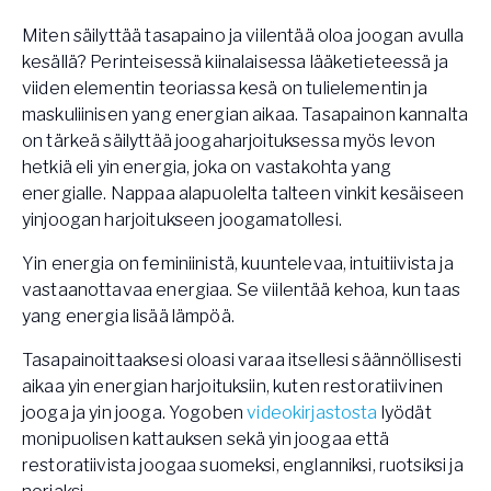
Miten säilyttää tasapaino ja viilentää oloa joogan avulla
kesällä? Perinteisessä kiinalaisessa lääketieteessä ja
viiden elementin teoriassa kesä on tulielementin ja
maskuliinisen yang energian aikaa. Tasapainon kannalta
on tärkeä säilyttää joogaharjoituksessa myös levon
hetkiä eli yin energia, joka on vastakohta yang
energialle. Nappaa alapuolelta talteen vinkit kesäiseen
yinjoogan harjoitukseen joogamatollesi.
Yin energia on feminiinistä, kuuntelevaa, intuitiivista ja
vastaanottavaa energiaa. Se viilentää kehoa, kun taas
yang energia lisää lämpöä.
Tasapainoittaaksesi oloasi varaa itsellesi säännöllisesti
aikaa yin energian harjoituksiin, kuten restoratiivinen
jooga ja yin jooga. Yogoben
videokirjastosta
lyödät
monipuolisen kattauksen sekä yin joogaa että
restoratiivista joogaa suomeksi, englanniksi, ruotsiksi ja