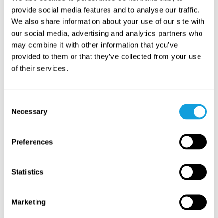
provide social media features and to analyse our traffic.
We also share information about your use of our site with
our social media, advertising and analytics partners who
may combine it with other information that you’ve
provided to them or that they’ve collected from your use
15
min
of their services.
Yoga nidra – lift your spirit
Yoga Nidra
kanssa
Mona Anand
Consent
Necessary
Selection
A guided session of deep relaxation to help lift your
spirit and energy.
Preferences
FOR EVERYONE
Statistics
Marketing