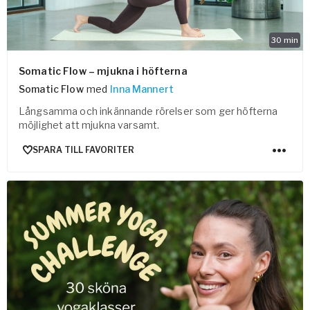
30
min
Somatic Flow – mjukna i höfterna
Somatic Flow
med
Inna Mannert
Långsamma och inkännande rörelser som ger höfterna
möjlighet att mjukna varsamt.
SPARA TILL FAVORITER