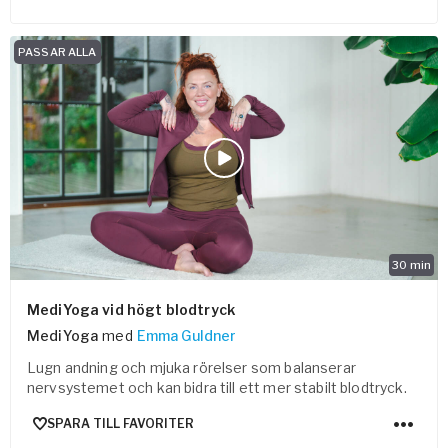
PASSAR ALLA
30
min
MediYoga vid högt blodtryck
MediYoga
med
Emma Guldner
Lugn andning och mjuka rörelser som balanserar
nervsystemet och kan bidra till ett mer stabilt blodtryck.
SPARA TILL FAVORITER