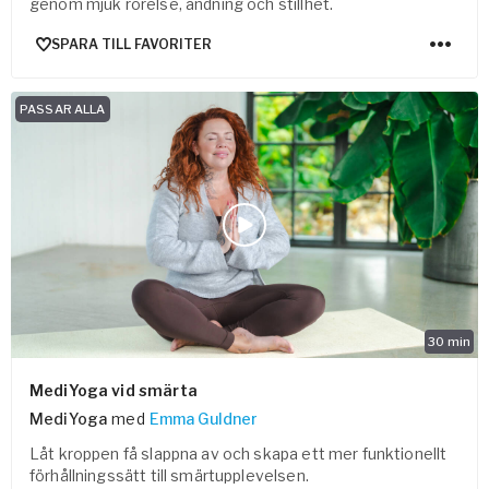
genom mjuk rörelse, andning och stillhet.
SPARA TILL FAVORITER
PASSAR ALLA
30
min
MediYoga vid smärta
MediYoga
med
Emma Guldner
Låt kroppen få slappna av och skapa ett mer funktionellt
förhållningssätt till smärtupplevelsen.