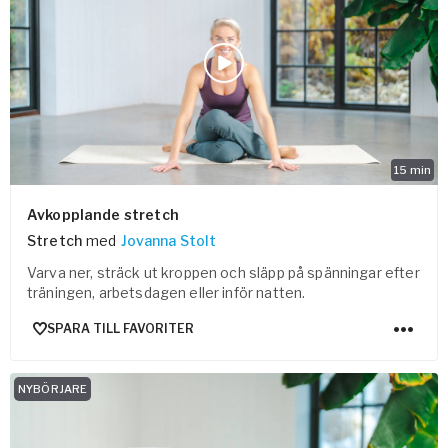
Vården – Yogobe Health & Care
Så stöttar Yogobe patienter, förskrivare och sjukvården
FaR
Fysisk aktivitet på recept
Företag
Stöd till arbetsgivare, försäkringsbolag & organisationer
15
min
Arbetsgivare
Avkopplande stretch
Pausa Smart
Stretch
med
Jovanna Stolt
Yogobe för yogalärare
Varva ner, sträck ut kroppen och släpp på spänningar efter
Hotell & Konferens
träningen, arbetsdagen eller inför natten.
SPARA TILL FAVORITER
NYBÖRJARE