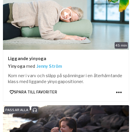
45
min
Liggande yinyoga
Yinyoga
med
Jenny Ström
Kom ner i varv och släpp på spänningar i en återhämtande
klass med liggande yinyogapositioner.
SPARA TILL FAVORITER
PASSAR ALLA