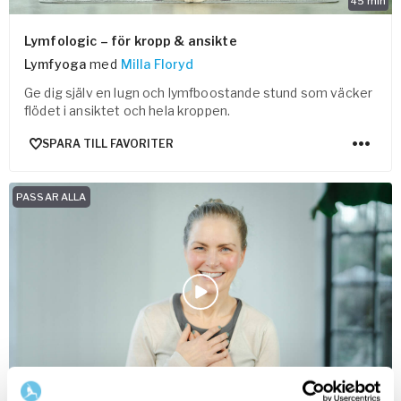
45
min
Lymfologic – för kropp & ansikte
Lymfyoga
med
Milla Floryd
Ge dig själv en lugn och lymfboostande stund som väcker
flödet i ansiktet och hela kroppen.
SPARA TILL FAVORITER
PASSAR ALLA
5
min