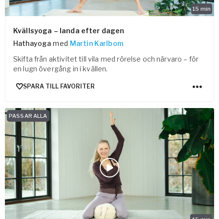
15
min
Kvällsyoga – landa efter dagen
Hathayoga
med
Martin Karlbom
Skifta från aktivitet till vila med rörelse och närvaro – för
en lugn övergång in i kvällen.
SPARA TILL FAVORITER
PASSAR ALLA