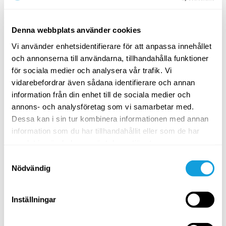
Vad är vagusnerven?
Milla Floryd
Denna webbplats använder cookies
En kort introduktion till vagusnerven och hur den påverkar
Vi använder enhetsidentifierare för att anpassa innehållet
din återhämtning och ditt välmående.
och annonserna till användarna, tillhandahålla funktioner
för sociala medier och analysera vår trafik. Vi
SPARA TILL FAVORITER
vidarebefordrar även sådana identifierare och annan
information från din enhet till de sociala medier och
PASSAR ALLA
annons- och analysföretag som vi samarbetar med.
Dessa kan i sin tur kombinera informationen med annan
information som du har tillhandahållit eller som de har
samlat in när du har använt deras tjänster.
Samtyckesval
Nödvändig
Inställningar
10
min