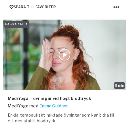
SPARA TILL FAVORITER
PASSAR ALLA
5
min
MediYoga – övningar vid högt blodtryck
MediYoga
med
Emma Guldner
Enkla, terapeutiskt inriktade övningar som kan bidra till
ett mer stabilt blodtryck.