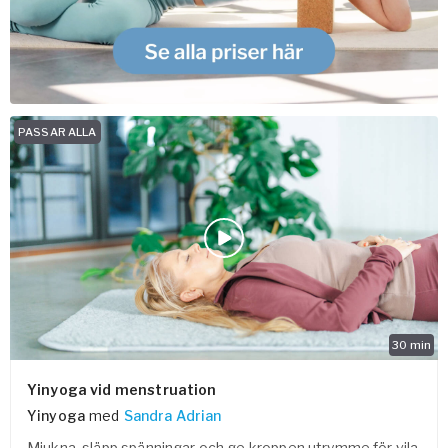
PASSAR ALLA
30
min
Yinyoga vid menstruation
Yinyoga
med
Sandra Adrian
Mjukna, släpp spänningar och ge kroppen utrymme för vila