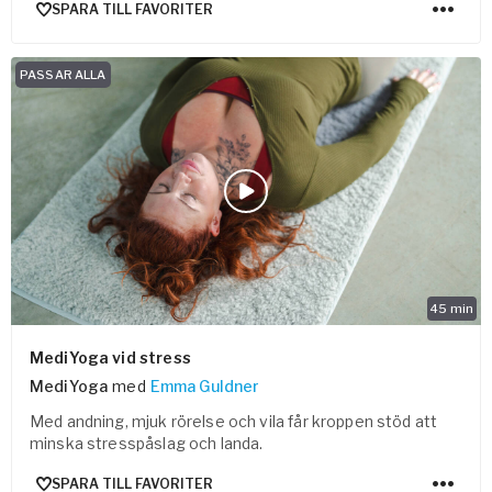
SPARA TILL FAVORITER
PASSAR ALLA
45
min
MediYoga vid stress
MediYoga
med
Emma Guldner
Med andning, mjuk rörelse och vila får kroppen stöd att
minska stresspåslag och landa.
SPARA TILL FAVORITER