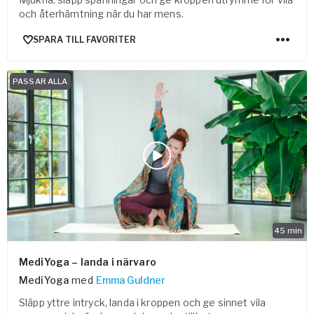
och återhämtning när du har mens.
SPARA TILL FAVORITER
PASSAR ALLA
45
min
MediYoga – landa i närvaro
MediYoga
med
Emma Guldner
Släpp yttre intryck, landa i kroppen och ge sinnet vila