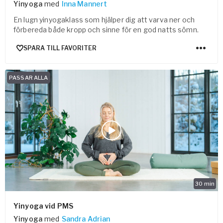
Yinyoga
med
Inna Mannert
En lugn yinyogaklass som hjälper dig att varva ner och
förbereda både kropp och sinne för en god natts sömn.
SPARA TILL FAVORITER
PASSAR ALLA
30
min
Yinyoga vid PMS
Yinyoga
med
Sandra Adrian