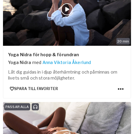
20
min
Yoga Nidra för hopp & förundran
Yoga Nidra
med
Anna Viktoria Åkerlund
Låt dig guidas in i djup återhämtning och påminnas om
livets små och stora möjligheter.
SPARA TILL FAVORITER
PASSAR ALLA