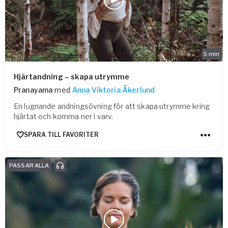
5
min
Hjärtandning – skapa utrymme
Pranayama
med
Anna Viktoria Åkerlund
En lugnande andningsövning för att skapa utrymme kring
hjärtat och komma ner i varv.
SPARA TILL FAVORITER
PASSAR ALLA