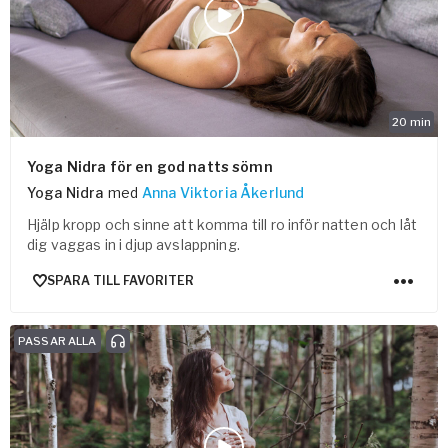
20
min
Yoga Nidra för en god natts sömn
Yoga Nidra
med
Anna Viktoria Åkerlund
Hjälp kropp och sinne att komma till ro inför natten och låt
dig vaggas in i djup avslappning.
SPARA TILL FAVORITER
PASSAR ALLA