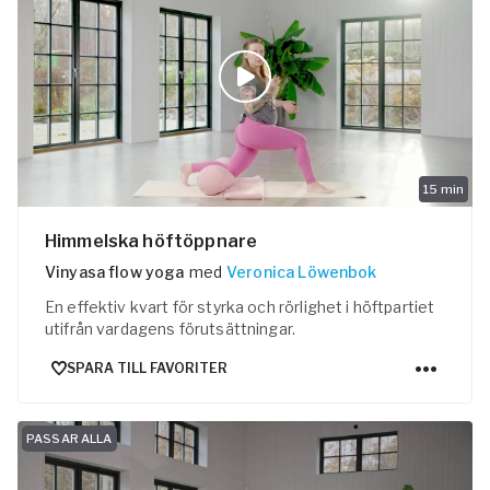
15
min
Himmelska höftöppnare
Vinyasa flow yoga
med
Veronica Löwenbok
En effektiv kvart för styrka och rörlighet i höftpartiet
utifrån vardagens förutsättningar.
SPARA TILL FAVORITER
PASSAR ALLA