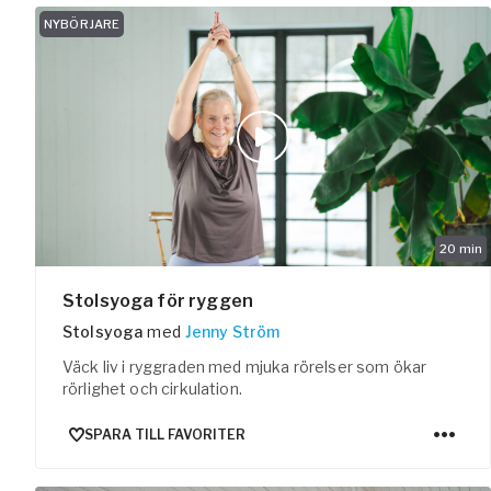
Arbetsgivar
NYBÖRJARE
Pausa Smart
Yogobe för y
Hotell & Kon
20
min
Stolsyoga för ryggen
Stolsyoga
med
Jenny Ström
Väck liv i ryggraden med mjuka rörelser som ökar
rörlighet och cirkulation.
SPARA TILL FAVORITER