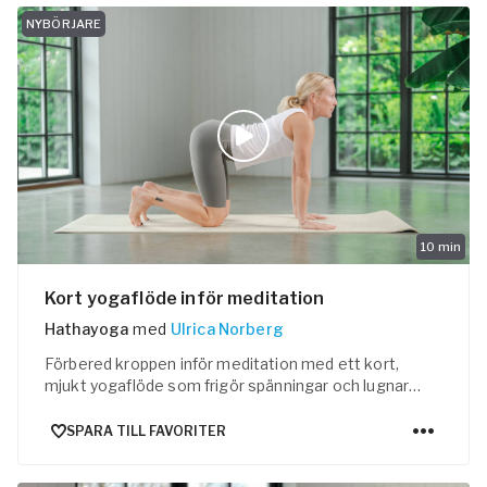
e
NYBÖRJARE
ogalärare
ferens
10
min
Kort yogaflöde inför meditation
Hathayoga
med
Ulrica Norberg
Förbered kroppen inför meditation med ett kort,
mjukt yogaflöde som frigör spänningar och lugnar
sinnet.
SPARA TILL FAVORITER