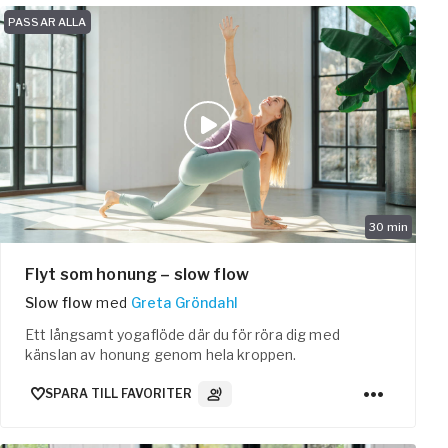
PASSAR ALLA
30
min
Flyt som honung – slow flow
Slow flow
med
Greta Gröndahl
Ett långsamt yogaflöde där du för röra dig med
känslan av honung genom hela kroppen.
SPARA TILL FAVORITER
3
Ljudspår