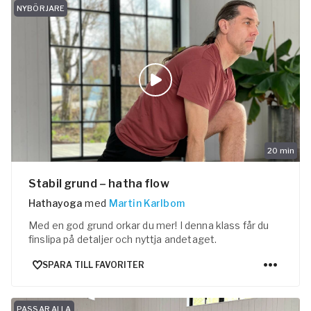
NYBÖRJARE
20
min
Stabil grund – hatha flow
Hathayoga
med
Martin Karlbom
Med en god grund orkar du mer! I denna klass får du
finslipa på detaljer och nyttja andetaget.
SPARA TILL FAVORITER
PASSAR ALLA