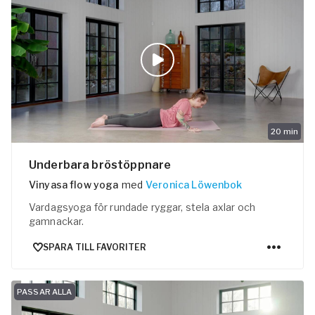
20
min
Underbara bröstöppnare
Vinyasa flow yoga
med
Veronica Löwenbok
Vardagsyoga för rundade ryggar, stela axlar och
gamnackar.
SPARA TILL FAVORITER
PASSAR ALLA