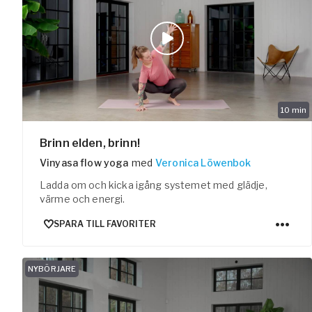
10
min
Brinn elden, brinn!
Vinyasa flow yoga
med
Veronica Löwenbok
Ladda om och kicka igång systemet med glädje,
värme och energi.
SPARA TILL FAVORITER
NYBÖRJARE