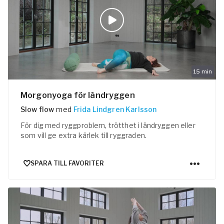
15
min
Morgonyoga för ländryggen
Slow flow
med
Frida Lindgren Karlsson
För dig med ryggproblem, trötthet i ländryggen eller
som vill ge extra kärlek till ryggraden.
SPARA TILL FAVORITER