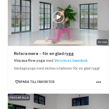
20
min
Rotera mera – för en glad rygg
Vinyasa flow yoga
med
Veronica Löwenbok
Vardagsyoga med sköna rotationer för en glad rygg!
SPARA TILL FAVORITER
PASSAR ALLA