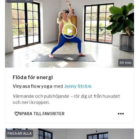
30
min
Flöda för energi
Vinyasa flow yoga
med
Jenny Ström
Värmande och pulshöjande – rör dig ut från huvudet
och ner i kroppen.
SPARA TILL FAVORITER
PASSAR ALLA