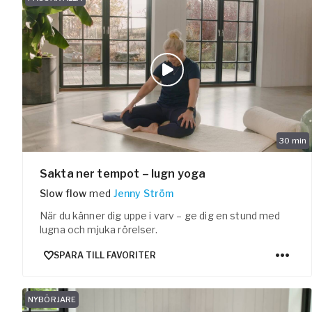
30
min
Sakta ner tempot – lugn yoga
Slow flow
med
Jenny Ström
När du känner dig uppe i varv – ge dig en stund med
lugna och mjuka rörelser.
SPARA TILL FAVORITER
NYBÖRJARE