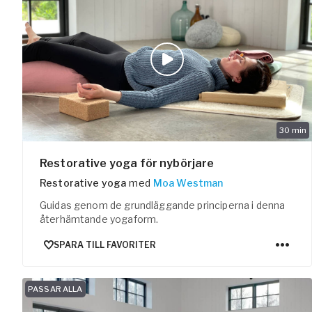
30
min
Restorative yoga för nybörjare
Restorative yoga
med
Moa Westman
Guidas genom de grundläggande principerna i denna
återhämtande yogaform.
SPARA TILL FAVORITER
PASSAR ALLA