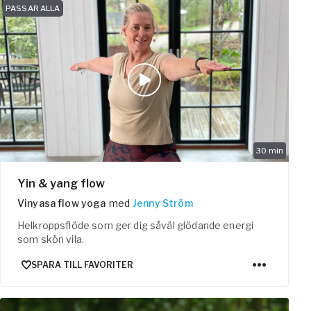
PASSAR ALLA
30
min
Yin & yang flow
Vinyasa flow yoga
med
Jenny Ström
Helkroppsflöde som ger dig såväl glödande energi
som skön vila.
SPARA TILL FAVORITER