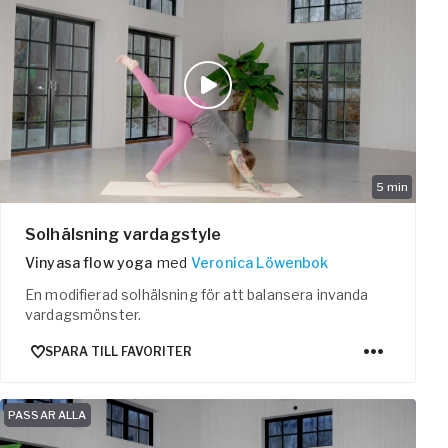
5
min
Solhälsning vardagstyle
Vinyasa flow yoga
med
Veronica Löwenbok
En modifierad solhälsning för att balansera invanda
vardagsmönster.
SPARA TILL FAVORITER
PASSAR ALLA