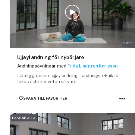
5
min
Ujjayi andning för nybörjare
Andningsövningar
med
Frida Lindgren Karlsson
Lär dig grunden i ujjayiandning – andningsteknik för
fokus och medveten närvaro.
SPARA TILL FAVORITER
PASSAR ALLA