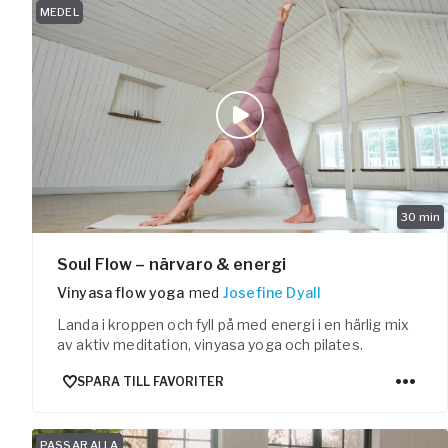
MEDEL
30
min
Soul Flow – närvaro & energi
Vinyasa flow yoga
med
Josefine Dyall
Landa i kroppen och fyll på med energi i en härlig mix
av aktiv meditation, vinyasa yoga och pilates.
SPARA TILL FAVORITER
PASSAR ALLA