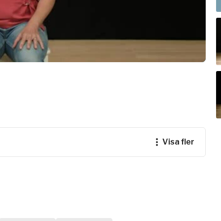
e
ogalärare
ferens
visa fler