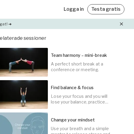
Logga in
Testa gratis
get! ➜
elaterade sessioner
Friskvårdsbidrag
Friskvårdsbidrag
Med Yogobe Flex kan du använda hela
Med Yogobe Flex kan du använda hela
Team harmony – mini-break
friskvårdsbidraget – till sista kronan!
friskvårdsbidraget – till sista kronan!
A perfect short break at a
ning
Läs mer
Läs mer
conference or meeting.
et,
Find balance & focus
lda
Lose your focus and you will
5
min
lose your balance, practice
keeping your body and mind
steady.
Change your mindset
Use your breath and a simple
5
min