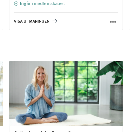
Ingår i medlemskapet
former av meditation tillsammans med flera av
Yogobes erfarna lärare.
VISA UTMANINGEN