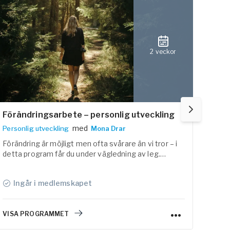
2 veckor
Förändringsarbete – personlig utveckling
Före
åte
med
Personlig utveckling
Mona Drar
Stres
Förändring är möjligt men ofta svårare än vi tror – i
detta program får du under vägledning av leg.
Söker
psykologen Mona Drar stöd för att skapa
vill 
bestående förändringar i vanor, rutiner och livet i
åter
Ingår i medlemskapet
I
stort.
är de
vill v
och v
VISA PROGRAMMET
VISA