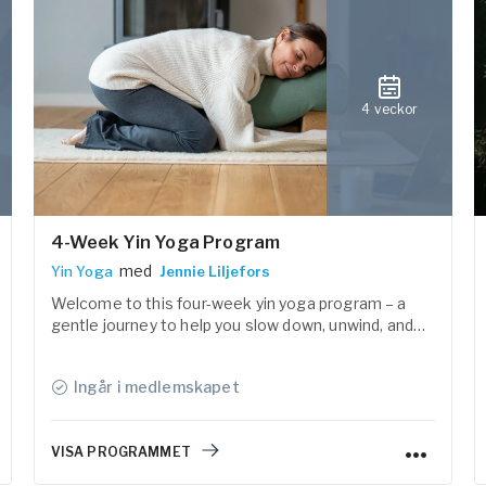
4 veckor
4-Week Yin Yoga Program
med
Yin Yoga
Jennie Liljefors
Welcome to this four-week yin yoga program – a
gentle journey to help you slow down, unwind, and
find a sense of calm in both body and mind.
Ingår i medlemskapet
VISA PROGRAMMET