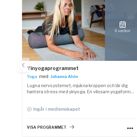
6 veckor
Yinyogaprogrammet
med
Yoga
Johanna Alvin
Lugna nervsystemet, mjukna kroppen och lär dig
hantera stress med yinyoga. En vilosam yogaform
som är ett bra komplement till annan yoga och
träning.
Ingår i medlemskapet
VISA PROGRAMMET