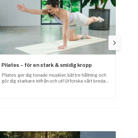
Pilates – för en stark & smidig kropp
Fysi
Pilates ger dig tonade muskler, bättre hållning och
FaR-a
gör dig starkare inifrån och ut! Utforska vårt breda
med t
utbud inom pilates online här!
erfar