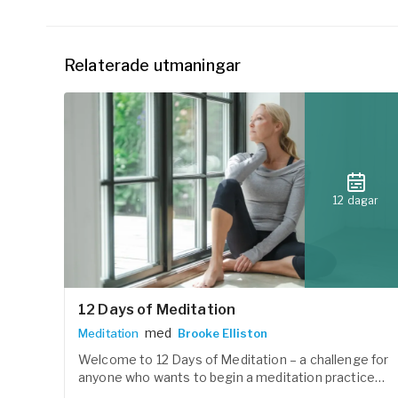
Relaterade utmaningar
12 dagar
12 Days of Meditation
med
Meditation
Brooke Elliston
Welcome to 12 Days of Meditation – a challenge for
anyone who wants to begin a meditation practice
and reconnect with the calm within. During the 12