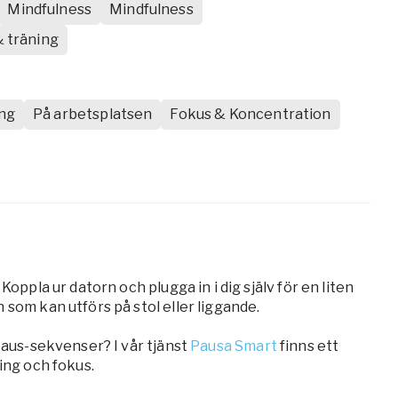
Mindfulness
Mindfulness
 träning
ng
På arbetsplatsen
Fokus & Koncentration
Koppla ur datorn och plugga in i dig själv för en liten
 som kan utförs på stol eller liggande.
 paus-sekvenser? I vår tjänst
Pausa Smart
finns ett
ing och fokus.