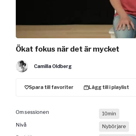
Arbetsgivar
Pausa Smart
Yogobe för y
Hotell & Kon
Ökat fokus när det är mycket
Camilla Oldberg
Spara till favoriter
Lägg till i playlist
Om sessionen
10min
nivå
Nybörjare