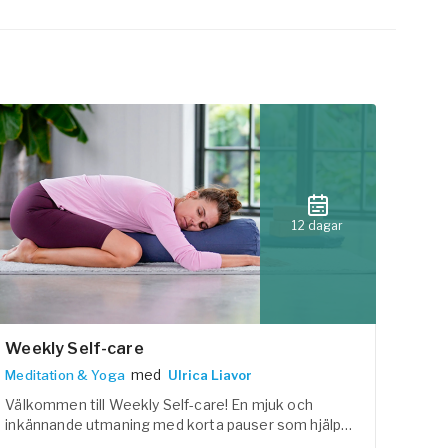
12 dagar
Weekly Self-care
med
Meditation & Yoga
Ulrica Liavor
Välkommen till Weekly Self-care! En mjuk och
inkännande utmaning med korta pauser som hjälper
dig att landa i dig själv, släppa spänningar och fylla på