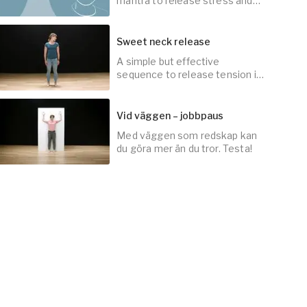
mantra to release stress and
re-charge with new energy.
Sweet neck release
A simple but effective
3
min
sequence to release tension in
the neck area.
Vid väggen – jobbpaus
Med väggen som redskap kan
5
min
du göra mer än du tror. Testa!
3
min