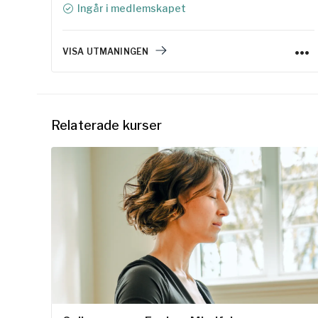
Ingår i medlemskapet
days, you'll explore various forms of meditation
techniques, guided by our experienced teachers.
VISA UTMANINGEN
Relaterade kurser