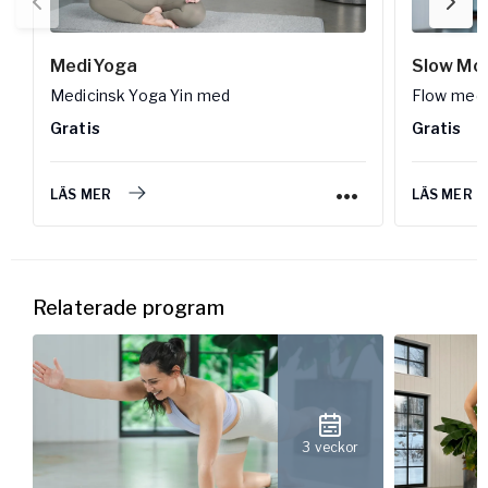
MediYoga
Slow Mo
Medicinsk Yoga Yin
med
Flow
med
Gratis
Gratis
LÄS MER
LÄS MER
Relaterade program
3 veckor