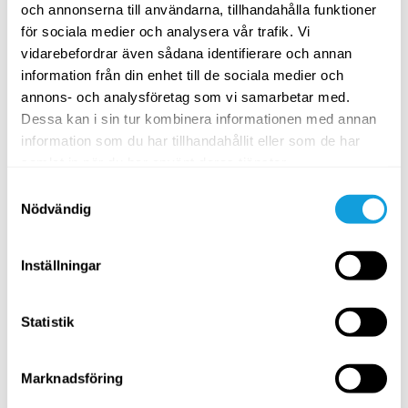
På denna sida hittar du innehåll för dig som
På denna s
och annonserna till användarna, tillhandahålla funktioner
vill lära dig hantera och minska stress och
vill lära 
för sociala medier och analysera vår trafik. Vi
oro i vardagen.
förbättra 
vidarebefordrar även sådana identifierare och annan
information från din enhet till de sociala medier och
annons- och analysföretag som vi samarbetar med.
Dessa kan i sin tur kombinera informationen med annan
Relaterade utmaningar
information som du har tillhandahållit eller som de har
samlat in när du har använt deras tjänster.
Samtyckesval
Nödvändig
7 dagar
Inställningar
Statistik
7 dagar styrka
Summer 
med
me
Träning
Jovanna Stolt
Yoga
Marknadsföring
Välkommen till 7 dagar styrka! Här boostar
Varmt väl
du hela kroppen med effektiva styrkepass,
Challenge!