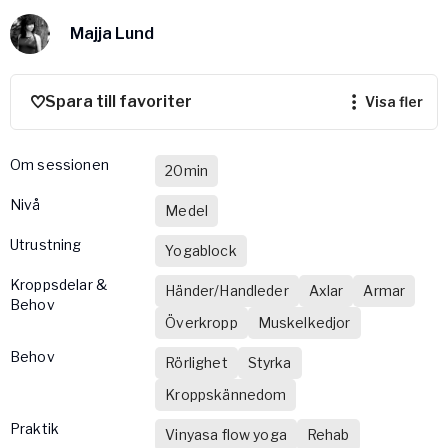
Vården – Yogobe Health & Care
Majja Lund
Så stöttar Yogobe patienter, förskrivare och sjukvården
FaR
Fysisk aktivitet på recept
Spara till favoriter
visa fler
Företag
Stöd till arbetsgivare, försäkringsbolag & organisationer
Om sessionen
20min
Arbetsgivare
nivå
Medel
Pausa Smart
Utrustning
Yogobe för yogalärare
Yogablock
Hotell & Konferens
Kroppsdelar &
Händer/Handleder
Axlar
Armar
Behov
Överkropp
Muskelkedjor
Behov
Rörlighet
Styrka
Kroppskännedom
Praktik
Vinyasa flow yoga
Rehab