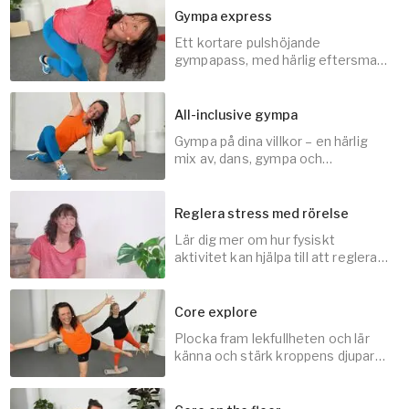
Gympa express
Ett kortare pulshöjande
gympapass, med härlig eftersmak
av energi.
All-inclusive gympa
Gympa på dina villkor – en härlig
15
min
mix av, dans, gympa och
funktionella styrkeövningar.
Reglera stress med rörelse
Lär dig mer om hur fysiskt
45
min
aktivitet kan hjälpa till att reglera
stress.
Core explore
Plocka fram lekfullheten och lär
3
min
känna och stärk kroppens djupare
muskelsystem, coremusklerna.