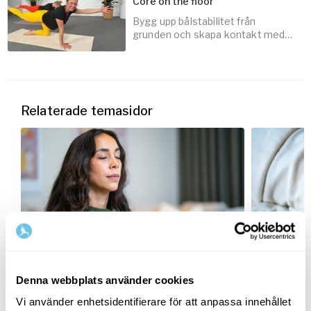
Core on the floor
Bygg upp bålstabilitet från
20
min
grunden och skapa kontakt med
de djupa magmusklerna.
10
min
Relaterade temasidor
Stresshantering – verktyg för
Sömn – s
Denna webbplats använder cookies
stress & oro
sömnbes
Vi använder enhetsidentifierare för att anpassa innehållet