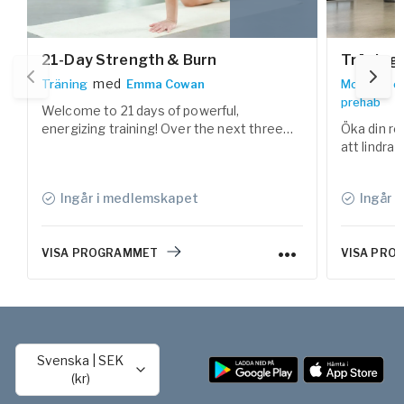
21-Day Strength & Burn
Träning 
med
Träning
Emma Cowan
Mobilitet o
prehab
Welcome to 21 days of powerful,
energizing training! Over the next three
Öka din rör
weeks, you’ll build motivation and
att lindra
inspiration to create sustainable routines
öka välmåe
around both training and recovery –
Ingår i medlemskapet
Ingår 
helping you feel stronger, more energized,
and well-rested.
VISA PROGRAMMET
VISA PRO
Svenska
|
SEK
(kr)