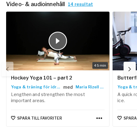
Maria driver yogastudion 'Yoga Stark' i Örebro och arbetar
Video- & audioinnehåll
14 resultat
kontinuerligt med skräddarsydda yogaklasser för Örebro
Hockey samt för MMA- och kampsportsutövare.
45
min
Hockey Yoga 101 – part 2
Butterf
med
Yoga & träning för idrottare
Maria Rizell Hegg
Lengthen and strengthen the most
A quick r
important areas.
ice.
SPARA TILL FAVORITER
SPARA