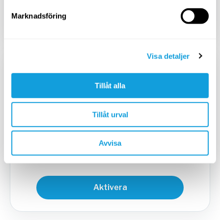
Aktivera
Marknadsföring
Visa detaljer
KVARTALSPRENUMERATION
449
SEK
Tillåt alla
/
3 mån
599
SEK
Tillåt urval
Avbryt när du vill
Avvisa
Aktivera