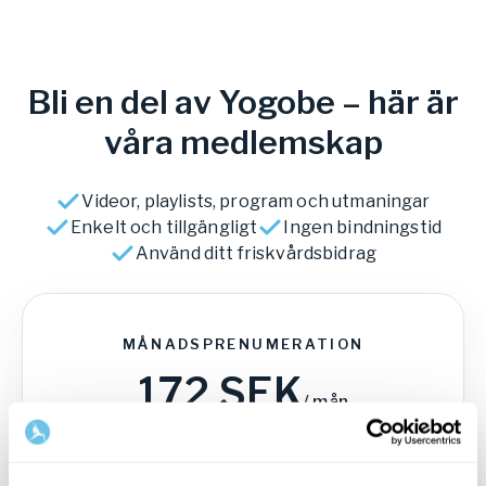
Bli en del av Yogobe – här är
våra medlemskap
Videor, playlists, program och utmaningar
Enkelt och tillgängligt
Ingen bindningstid
Använd ditt friskvårdsbidrag
MÅNADSPRENUMERATION
172
SEK
/
mån
229
SEK