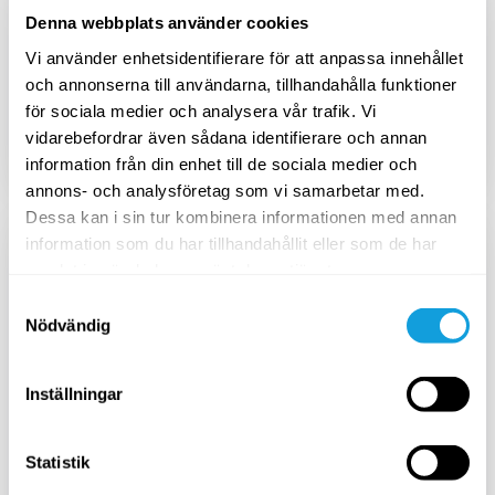
Avbryt när du vill
Denna webbplats använder cookies
Vi använder enhetsidentifierare för att anpassa innehållet
och annonserna till användarna, tillhandahålla funktioner
för sociala medier och analysera vår trafik. Vi
Aktivera
vidarebefordrar även sådana identifierare och annan
information från din enhet till de sociala medier och
annons- och analysföretag som vi samarbetar med.
Mest prisvärt
Dessa kan i sin tur kombinera informationen med annan
information som du har tillhandahållit eller som de har
ÅRSPRENUMERATION
samlat in när du har använt deras tjänster.
1725
SEK
Samtyckesval
/
år
Nödvändig
2299
SEK
Inställningar
Avbryt när du vill
Statistik