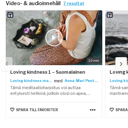
Video- & audioinnehåll
7 resultat
10
min
Loving kindness 1 – Suomalainen
Loving 
med
Loving kindness meditation
Anna-Mari Pentikäinen
Tämä meditaatioharjoitus voi auttaa
Tämä san
erityisesti hetkinä, joilloin olosi on apea,
mantrame
ahdistunut, surullinen tai yksinäinen.
itsemyöt
SPARA TILL FAVORITER
SPARA