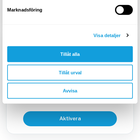
Aktivera
Marknadsföring
Visa detaljer
KVARTALSPRENUMERATION
449
SEK
Tillåt alla
/
3 mån
599
SEK
Tillåt urval
Avbryt när du vill
Avvisa
Aktivera