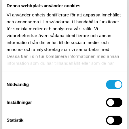
Avbryt när du vill
Denna webbplats använder cookies
Vi använder enhetsidentifierare för att anpassa innehållet
och annonserna till användarna, tillhandahålla funktioner
för sociala medier och analysera vår trafik. Vi
Aktivera
vidarebefordrar även sådana identifierare och annan
information från din enhet till de sociala medier och
annons- och analysföretag som vi samarbetar med.
Mest prisvärt
Dessa kan i sin tur kombinera informationen med annan
information som du har tillhandahållit eller som de har
ÅRSPRENUMERATION
samlat in när du har använt deras tjänster.
1725
SEK
Samtyckesval
/
år
Nödvändig
2299
SEK
Inställningar
Avbryt när du vill
Statistik