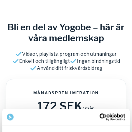
Bli en del av Yogobe – här är
våra medlemskap
Videor, playlists, program och utmaningar
Enkelt och tillgängligt
Ingen bindningstid
Använd ditt friskvårdsbidrag
MÅNADSPRENUMERATION
172
SEK
/
mån
229
SEK