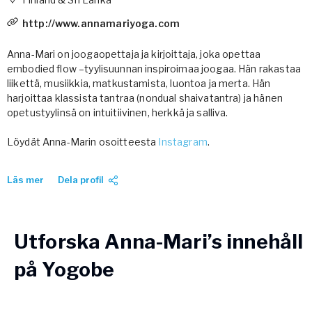
Vården – Yogobe Health & Care
http://www.annamariyoga.com
Så stöttar Yogobe patienter, förskrivare och sjukvården
FaR
Anna-Mari on joogaopettaja ja kirjoittaja, joka opettaa
Fysisk aktivitet på recept
embodied flow –tyylisuunnan inspiroimaa joogaa. Hän rakastaa
Företag
liikettä, musiikkia, matkustamista, luontoa ja merta. Hän
harjoittaa klassista tantraa (nondual shaivatantra) ja hänen
Stöd till arbetsgivare, försäkringsbolag & organisationer
opetustyylinsä on intuitiivinen, herkkä ja salliva.
Arbetsgivare
Löydät Anna-Marin osoitteesta
Instagram
.
Pausa Smart
Yogobe för yogalärare
Läs mer
Dela profil
Hotell & Konferens
Utforska Anna-Mari’s innehåll
på Yogobe