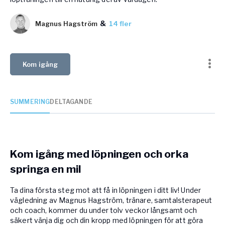
Vården – Yogobe Health & Care
&
Så stöttar Yogobe patienter, förskrivare och sjukvården
Magnus Hagström
14 fler
FaR
Fysisk aktivitet på recept
Företag
Kom igång
Stöd till arbetsgivare, försäkringsbolag & organisationer
Arbetsgivare
SUMMERING
DELTAGANDE
Pausa Smart
Yogobe för yogalärare
Hotell & Konferens
Kom igång med löpningen och orka
springa en mil
Ta dina första steg mot att få in löpningen i ditt liv! Under
vägledning av Magnus Hagström, tränare, samtalsterapeut
och coach, kommer du under tolv veckor långsamt och
säkert vänja dig och din kropp med löpningen för att göra