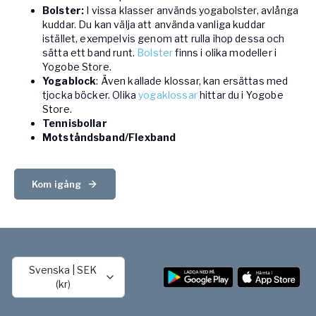
Bolster:
I vissa klasser används yogabolster, avlånga
kuddar. Du kan välja att använda vanliga kuddar
istället, exempelvis genom att rulla ihop dessa och
sätta ett band runt.
Bolster
finns i olika modeller i
Yogobe Store.
Yogablock
: Även kallade klossar, kan ersättas med
tjocka böcker. Olika
yogaklossar
hittar du i Yogobe
Store.
Tennisbollar
Motståndsband/Flexband
Kom igång
Svenska
|
SEK
(kr)