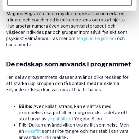
Lär känna din coach
Magnus Hagström är en mycket uppskattad och erfaren
tränare och coach med bred kompetens och stort hjärta.
Han arbetar numera även som samtalsterapeut och
vägleder individer, par och grupper inom såväl fysiskt som
psykiskt välmående. Läs mer om
Magnus Hagström
och
hans arbete!
De redskap som används i programmet
I en del av programmets klasser används olika redskap för
att stärka upp kroppen och få kontakt med musklerna.
Följande redskap kan vara bra att ha till hands:
Bälte:
Även kallat, straps, kan ersättas med
exempelvis skärpet till en morgonrock. Ta del av ett
stort urval av
yogabälten
i Yogobe Store.
Filt:
Du kan använda vilken typ av filt som helst. Men
en
yogafilt
som är lite tyngre och mer stabil kan vara
användbart i din praktik.