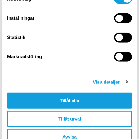
Extraklasser:
Du får även rekommenderade videor
med andnings- och avslappningsövningar, rörlighet,
styrka med mera. Ta del av dem när du har tid, och
Inställningar
gärna efter att du avslutat programmet. Att få till
några av dessa varje vecka kommer att ge kroppen
en riktig boost!
Statistik
Upptrappning:
Under programmets gång trappas
längden på löppassen långsamt upp.
Marknadsföring
Visa detaljer
Tillåt alla
Tillåt urval
Avvisa