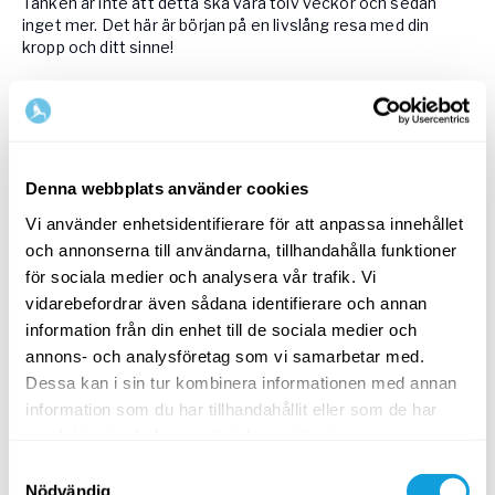
Tanken är inte att detta ska vara tolv veckor och sedan
inget mer. Det här är början på en livslång resa med din
kropp och ditt sinne!
Löparprogrammets upplägg
De olika delarna:
Programmet är uppdelat i 12
Denna webbplats använder cookies
veckor. Varje vecka innehåller:
Introduktionsvideo för veckan - för djupare
Vi använder enhetsidentifierare för att anpassa innehållet
vägledning av veckan.
och annonserna till användarna, tillhandahålla funktioner
Rörlighet-/ återhämtnings- och/eller
för sociala medier och analysera vår trafik. Vi
styrkevideor.
Veckans passupplägg innehållande 2-3 löppass
vidarebefordrar även sådana identifierare och annan
samlade längst ned.
information från din enhet till de sociala medier och
annons- och analysföretag som vi samarbetar med.
Videosekvenser:
Utöver veckans introduktionsvideo
Dessa kan i sin tur kombinera informationen med annan
hittar du även inspirationsvideor på temat löpning,
information som du har tillhandahållit eller som de har
sekvenser med olika styrkeövningar och
yogasekvenser som återkommer under
samlat in när du har använt deras tjänster.
programmets gång.
Samtyckesval
Nödvändig