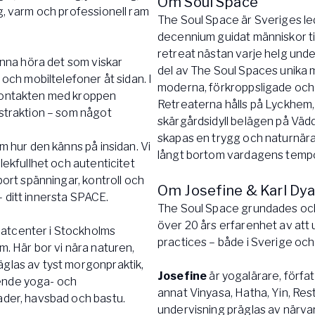
Om Soul Space
gg, varm och professionell ram
The Soul Space är Sveriges le
decennium guidat människor til
retreat nästan varje helg und
kunna höra det som viskar
del av The Soul Spaces unika m
 och mobiltelefoner åt sidan. I
moderna, förkroppsligade och s
 kontakten med kroppen
Retreaterna hålls på Lyckhem,
istraktion – som något
skärgårdsidyll belägen på Väd
skapas en trygg och naturnära m
m hur den känns på insidan. Vi
långt bortom vardagens temp
lekfullhet och autenticitet
bort spänningar, kontroll och
Om Josefine & Karl Dya
 ditt innersta SPACE.
The Soul Space grundades och l
över 20 års erfarenhet av att
eatcenter i Stockholms
practices – både i Sverige och 
m. Här bor vi nära naturen,
äglas av tyst morgonpraktik,
Josefine
är yogalärare, förf
ående yoga- och
annat Vinyasa, Hatha, Yin, Re
ader, havsbad och bastu.
undervisning präglas av närvar