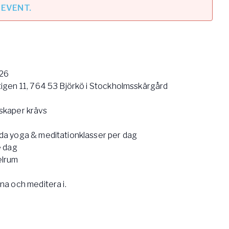
 EVENT.
2026
tigen 11, 764 53 Björkö i Stockholmsskärgård
nskaper krävs
dda yoga & meditationklasser per dag
e dag
elrum
na och meditera i.