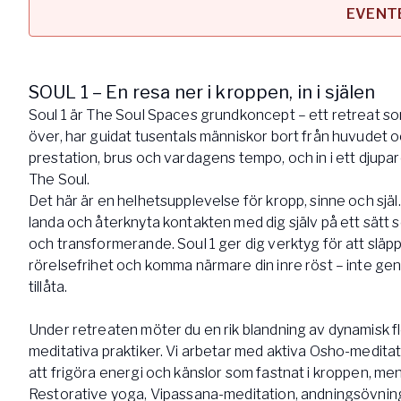
EVENTE
Arbetsgivar
Pausa Smart
Yogobe för y
SOUL 1 – En resa ner i kroppen, in i själen
Hotell & Kon
Soul 1 är The Soul Spaces grundkoncept – ett retreat som
över, har guidat tusentals människor bort från huvudet o
prestation, brus och vardagens tempo, och in i ett djupare 
The Soul.
Det här är en helhetsupplevelse för kropp, sinne och själ.
landa och återknyta kontakten med dig själv på ett sätt
och transformerande. Soul 1 ger dig verktyg för att släp
rörelsefrihet och komma närmare din inre röst – inte ge
tillåta.
Under retreaten möter du en rik blandning av dynamisk 
meditativa praktiker. Vi arbetar med aktiva Osho-meditat
att frigöra energi och känslor som fastnat i kroppen, m
Restorative yoga, Vipassana-meditation, andningsövning