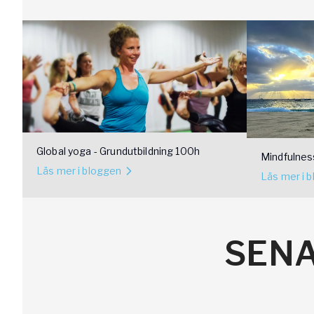
Global yoga - Grundutbildning 100h
Mindfulne
Läs mer i bloggen
Guldner
Läs mer i 
SENA