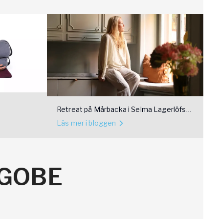
Retreat på Mårbacka i Selma Lagerlöfs
fotspår
Läs mer i bloggen
OGOBE