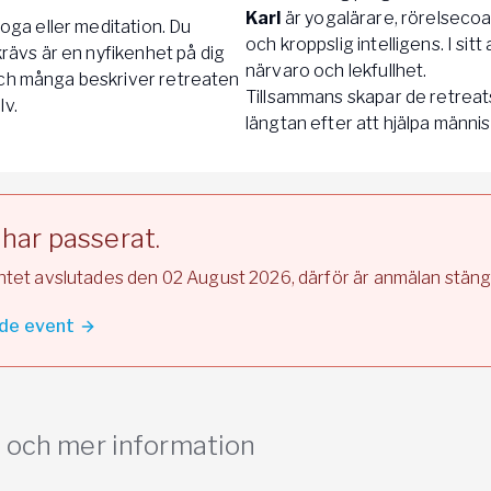
Karl
är yogalärare, rörelsecoa
yoga eller meditation. Du
och kroppslig intelligens. I s
krävs är en nyfikenhet på dig
närvaro och lekfullhet.
och många beskriver retreaten
Tillsammans skapar de retreat
lv.
längtan efter att hjälpa människo
har passerat.
ntet avslutades den 02 August 2026, därför är anmälan stäng
de event
r och mer information