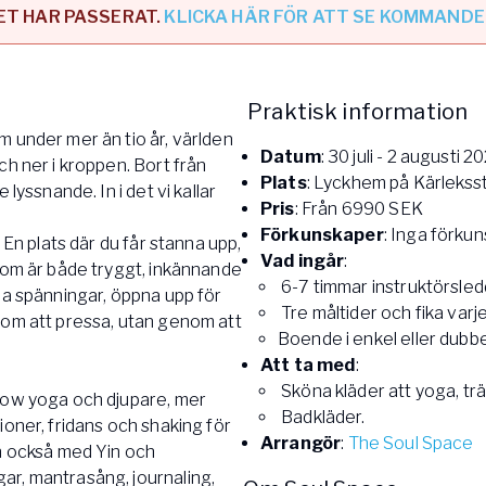
T HAR PASSERAT.
KLICKA HÄR FÖR ATT SE KOMMANDE
e
ogalärare
Praktisk information
ferens
 under mer än tio år, världen
Datum
: 30 juli - 2 augusti 
ch ner i kroppen. Bort från
Plats
: Lyckhem på Kärlekss
lyssnande. In i det vi kallar
Pris
: Från 6990 SEK
Förkunskaper
: Inga förku
 En plats där du får stanna upp,
Vad ingår
:
 som är både tryggt, inkännande
6-7 timmar instruktörsle
pa spänningar, öppna upp för
Tre måltider och fika varj
nom att pressa, utan genom att
Boende i enkel eller dubb
Att ta med
:
Sköna kläder att yoga, trä
flow yoga och djupare, mer
Badkläder.
ioner, fridans och shaking för
Arrangör
:
The Soul Space
en också med Yin och
ar, mantrasång, journaling,