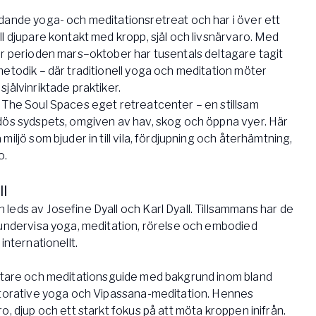
dande yoga- och meditationsretreat och har i över ett
l djupare kontakt med kropp, själ och livsnärvaro. Med
er perioden mars–oktober har tusentals deltagare tagit
etodik – där traditionell yoga och meditation möter
jälvinriktade praktiker.
 The Soul Spaces eget retreatcenter – en stillsam
dös sydspets, omgiven av hav, skog och öppna vyer. Här
iljö som bjuder in till vila, fördjupning och återhämtning,
o.
ll
eds av Josefine Dyall och Karl Dyall. Tillsammans har de
 undervisa yoga, meditation, rörelse och embodied
internationellt.
attare och meditationsguide med bakgrund inom bland
storative yoga och Vipassana-meditation. Hennes
o, djup och ett starkt fokus på att möta kroppen inifrån.