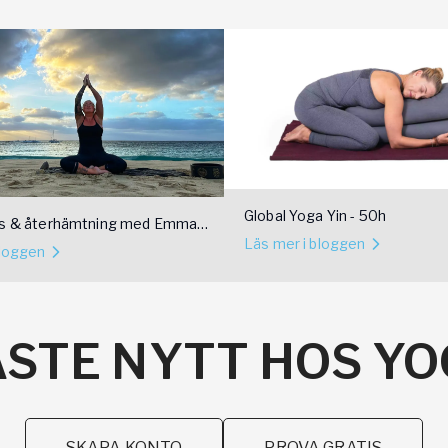
Global Yoga Yin - 50h
ss & återhämtning med Emma
Läs mer i bloggen
bloggen
STE NYTT HOS Y
SKAPA KONTO
PROVA GRATIS