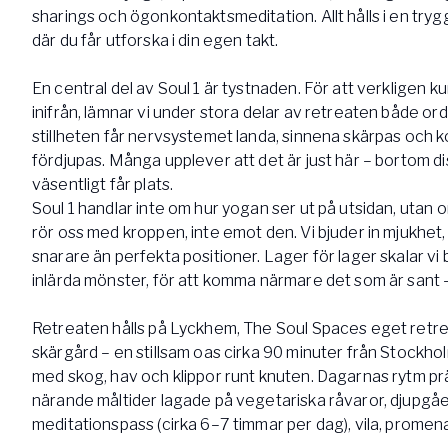
sharings och ögonkontaktsmeditation. Allt hålls i en try
där du får utforska i din egen takt.
En central del av Soul 1 är tystnaden. För att verkligen 
inifrån, lämnar vi under stora delar av retreaten både ord
stillheten får nervsystemet landa, sinnena skärpas och
fördjupas. Många upplever att det är just här – bortom d
väsentligt får plats.
Soul 1 handlar inte om hur yogan ser ut på utsidan, utan o
rör oss med kroppen, inte emot den. Vi bjuder in mjukhet, 
snarare än perfekta positioner. Lager för lager skalar vi 
inlärda mönster, för att komma närmare det som är sant –
Retreaten hålls på Lyckhem, The Soul Spaces eget retr
skärgård – en stillsam oas cirka 90 minuter från Stockhol
med skog, hav och klippor runt knuten. Dagarnas rytm pr
närande måltider lagade på vegetariska råvaror, djupg
meditationspass (cirka 6–7 timmar per dag), vila, promen