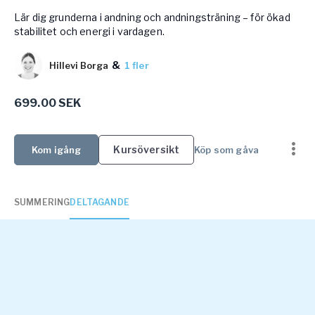
Vården – Yogobe Health & Care
Lär dig grunderna i andning och andningsträning – för ökad
stabilitet och energi i vardagen.
Så stöttar Yogobe patienter, förskrivare och sjukvården
FaR
&
Hillevi Borga
1 fler
Fysisk aktivitet på recept
Företag
Stöd till arbetsgivare, försäkringsbolag & organisationer
699.00 SEK
Arbetsgivare
Kursöversikt
Kom igång
Köp som gåva
Pausa Smart
Yogobe för yogalärare
Hotell & Konferens
SUMMERING
DELTAGANDE