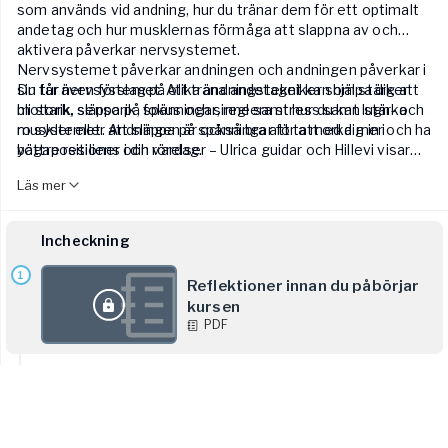
som används vid andning, hur du tränar dem för ett optimalt
andetag och hur musklernas förmåga att slappna av och
aktivera påverkar nervsystemet.
Nervsystemet påverkar andningen och andningen påverkar i
Du får även förslag på olika andningstekniker som stärker
sin tur nervsystemet. Att träna andetaget kan hjälpa dig att
motorik, sensorik, fokus och sinne samt hur du kan stärka
bli stark, släppa på spänningar, reglera stress samt lugn- och
muskler eller att släppa på spänningar för att orka mer och ha
ro systemet. Andningen är också bra att ta med dig in i
bättre resiliens i din vardag.
yogapositioner och rörelser – Ulrica guidar och Hillevi visar
dig hur i några praktiska övningar och klasser.
Läs mer
Incheckning
1
Reflektioner innan du påbörjar
kursen
PDF
Föreläsningar
2
Andning genom livet
-
5
min
Förhandsvisning