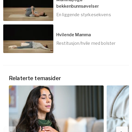
bekkenbunnsøvelser
15
min
En liggende styrkesekvens
Hvilende Mamma
Restitusjon/hvile med bolster
20
min
30
min
Relaterte temasider