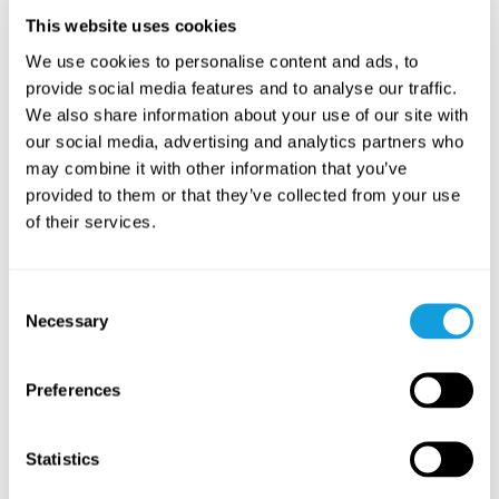
This website uses cookies
We use cookies to personalise content and ads, to
provide social media features and to analyse our traffic.
MediYoga
Slow Mo
We also share information about your use of our site with
Medicinsk Yoga Yin
med
Flow
med
our social media, advertising and analytics partners who
Gratis
Gratis
may combine it with other information that you’ve
provided to them or that they’ve collected from your use
of their services.
LES MER
LES MER
Consent
Necessary
Selection
Relaterte program
Preferences
Statistics
6 uker