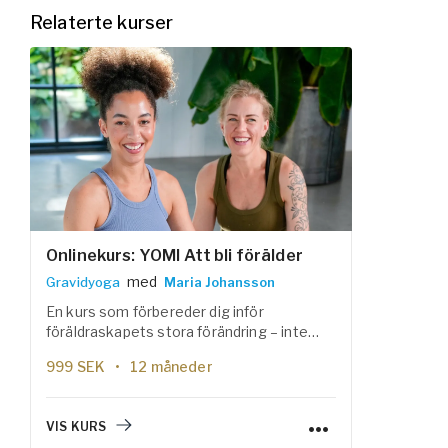
Relaterte kurser
Onlinekurs: YOMI Att bli förälder
med
Gravidyoga
Maria Johansson
En kurs som förbereder dig inför
föräldraskapets stora förändring – inte
bara genom praktiska råd utan också
999
SEK
12 måneder
genom reflektion, yoga och mindfulness.
Här får du kunskap, verktyg och utrymme
att stärka dig själv, din relation och
VIS KURS
förbindelsen till det nya livet som väntar.