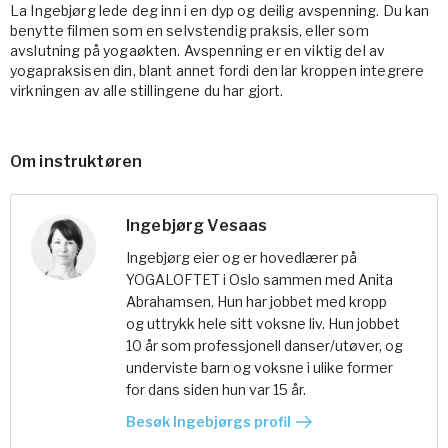
La Ingebjørg lede deg inn i en dyp og deilig avspenning. Du kan
benytte filmen som en selvstendig praksis, eller som
avslutning på yogaøkten. Avspenning er en viktig del av
yogapraksisen din, blant annet fordi den lar kroppen integrere
virkningen av alle stillingene du har gjort.
Om instruktøren
Ingebjørg Vesaas
Ingebjørg eier og er hovedlærer på
YOGALOFTET i Oslo sammen med Anita
Abrahamsen. Hun har jobbet med kropp
og uttrykk hele sitt voksne liv. Hun jobbet
10 år som professjonell danser/utøver, og
underviste barn og voksne i ulike former
for dans siden hun var 15 år.
Besøk Ingebjørgs profil