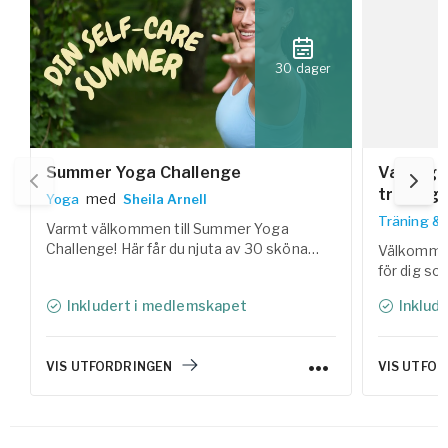
30 dager
Summer Yoga Challenge
Vardagss
träning 
med
Yoga
Sheila Arnell
Träning &
Varmt välkommen till Summer Yoga
Challenge! Här får du njuta av 30 sköna
Välkommen
yogaklasser som hjälper dig att landa i
för dig so
kroppen, reglera nervsystemet och skapa
styrka och
Inkludert i medlemskapet
Inklud
utrymme för både rörelse och vila under
Tillsamma
sommaren.
samlat trä
lättlagade
VIS UTFORDRINGEN
VIS UTFO
helhetskon