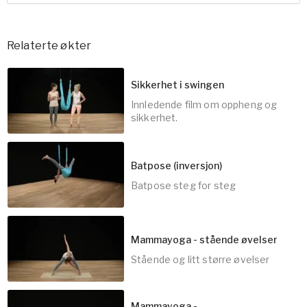
Relaterte økter
Sikkerhet i swingen
Innledende film om oppheng og
sikkerhet.
Batpose (inversjon)
Batpose steg for steg
5
min
Mammayoga - stående øvelser
Stående og litt større øvelser
5
min
Mammayoga -