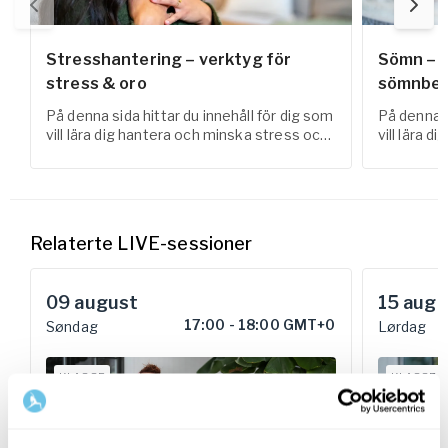
Stresshantering – verktyg för
Sömn – s
stress & oro
sömnbes
På denna sida hittar du innehåll för dig som
På denna s
vill lära dig hantera och minska stress och
vill lära 
oro i vardagen.
förbättra 
Relaterte LIVE-sessioner
09
august
15
augu
17:00
-
18:00 GMT+0
Søndag
Lørdag
KLASSE
KLASSE