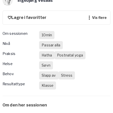
Ingebjørg Vesaas
Bli samarbeidspartner med Yogobe
Yogobe Health & Care
Yogobes helsesatsinger for å styrke folkehelsen
Lagre i favoritter
vis flere
global_menu.more.far.title
global_menu.more.far.desc
Om sessionen
For bedrifter og arbeidsgivere
10min
Støtte til arbeidsgivere, forsikringsselskaper og
nivå
Passar alla
organisasjoner
praksis
Hatha
Postnatal yoga
Arbeidsgivere
Helse
Pausa Smart
Søvn
Yogobe för yogalærere
Behov
Slapp av
Stress
Hotell & konferanse
Resultattype
Klasse
Om den her sessionen