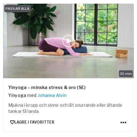
PASSAR ALLA
30
min
Yinyoga – minska stress & oro (SE)
Yinyoga
med
Johanna Alvin
Mjukna i kropp och sinne och låt snurrande eller ältande
tankar få landa.
LAGRE I FAVORITTER