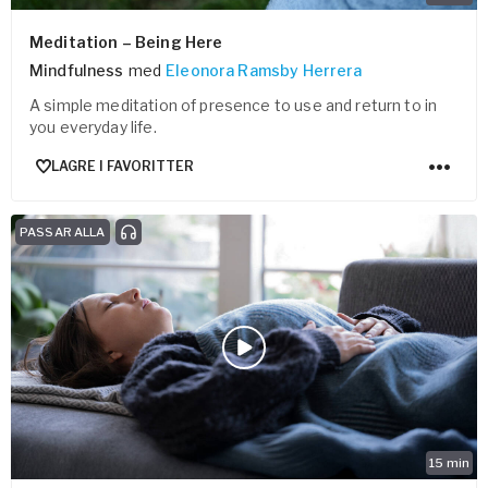
Meditation – Being Here
Mindfulness
med
Eleonora Ramsby Herrera
A simple meditation of presence to use and return to in
you everyday life.
LAGRE I FAVORITTER
PASSAR ALLA
15
min