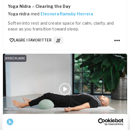
Yoga Nidra – Clearing the Day
Yoga nidra
med
Eleonora Ramsby Herrera
Soften into rest and create space for calm, clarity, and
ease as you transition toward sleep.
LAGRE I FAVORITTER
3
Lydspor
NYBÖRJARE
20
min