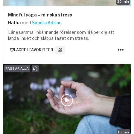
30
min
Mindful yoga – minska stress
Hatha
med
Sandra Adrian
Långsamma, inkännande rörelser som hjälper dig att
landa i nuet och släppa taget om stress.
LAGRE I FAVORITTER
3
Lydspor
PASSAR ALLA
10
min