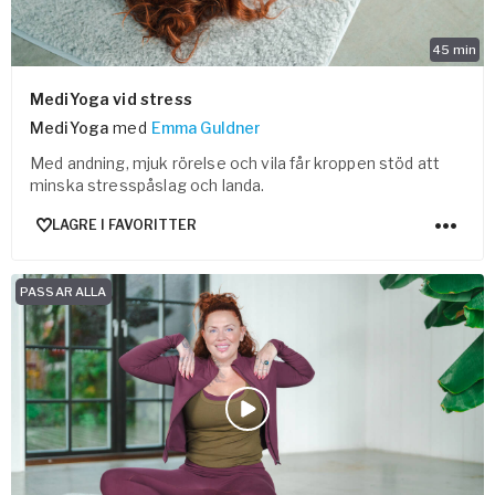
45
min
MediYoga vid stress
MediYoga
med
Emma Guldner
Med andning, mjuk rörelse och vila får kroppen stöd att
minska stresspåslag och landa.
LAGRE I FAVORITTER
PASSAR ALLA