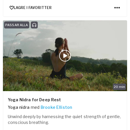
LAGRE I FAVORITTER
PASSAR ALLA
20
min
Yoga Nidra for Deep Rest
Yoga nidra
med
Brooke Elliston
Unwind deeply by harnessing the quiet strength of gentle,
conscious breathing.