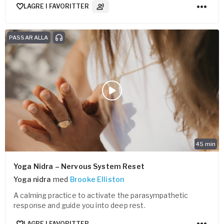
LAGRE I FAVORITTER
3
Lydspor
PASSAR ALLA
45
min
Yoga Nidra – Nervous System Reset
Yoga nidra
med
Brooke Elliston
A calming practice to activate the parasympathetic
response and guide you into deep rest.
LAGRE I FAVORITTER