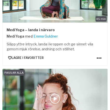
45
min
MediYoga – landa i närvaro
MediYoga
med
Emma Guldner
Släpp yttre intryck, landa i kroppen och ge sinnet vila
genom mjuk rörelse, andning och stillhet.
LAGRE I FAVORITTER
PASSAR ALLA