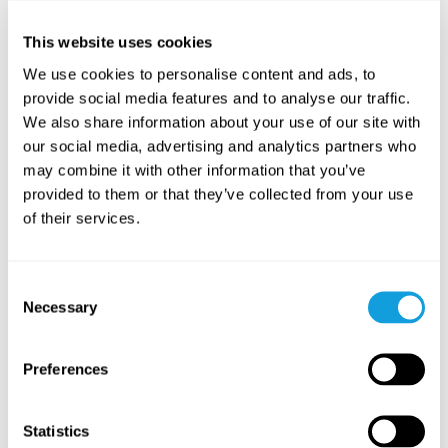
Yoga Nidra – guidad vila
Yoga nidra
med
Sam Aziz
This website uses cookies
Kroppsscanning som hjälper nervsystemet att varva ner
We use cookies to personalise content and ads, to
och kroppen att slappna av på djupet.
provide social media features and to analyse our traffic.
We also share information about your use of our site with
LAGRE I FAVORITTER
our social media, advertising and analytics partners who
may combine it with other information that you’ve
PASSAR ALLA
provided to them or that they’ve collected from your use
of their services.
Consent
Necessary
Selection
Preferences
45
min
Statistics
Soft & Gentle – Yin Yoga