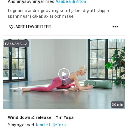
Andningsövningar
med
Asabea Britton
Lugnande andningsövning som hjälper dig att släppa
spänningar i käkar, axlar och mage.
LAGRE I FAVORITTER
PASSAR ALLA
30
min
Wind down & release – Yin Yoga
Yinyoga
med
Jennie Liljefors