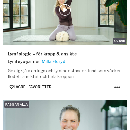
Bli samarbeidspartner med Yogobe
Yogobe Health & Care
Yogobes helsesatsinger for å styrke folkehelsen
global_menu.more.far.title
global_menu.more.far.desc
For bedrifter og arbeidsgivere
45
min
Støtte til arbeidsgivere, forsikringsselskaper og
Lymfologic – för kropp & ansikte
organisasjoner
Lymfeyoga
med
Milla Floryd
Arbeidsgivere
Ge dig själv en lugn och lymfboostande stund som väcker
Pausa Smart
flödet i ansiktet och hela kroppen.
Yogobe för yogalærere
LAGRE I FAVORITTER
Hotell & konferanse
PASSAR ALLA