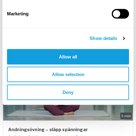
Yinyoga
med
Sam Aziz
Marketing
Unwind, release tension, and gently reconnect with your
body and inner self.
LAGRE I FAVORITTER
Show details
PASSAR ALLA
Allow all
Allow selection
Deny
5
min
Andningsövning – släpp spänningar