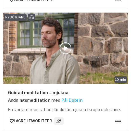
NYBÖRJARE
10
min
Guidad meditation – mjukna
Andningsmeditation
med
Pål Dobrin
En kortare meditation där du får mjukna i kropp och sinne.
LAGRE I FAVORITTER
3
Lydspor