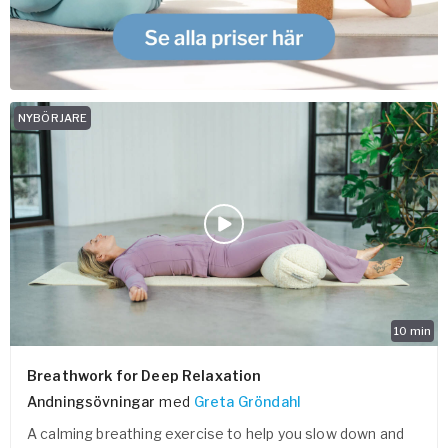
NYBÖRJARE
10
min
Breathwork for Deep Relaxation
Andningsövningar
med
Greta Gröndahl
A calming breathing exercise to help you slow down and