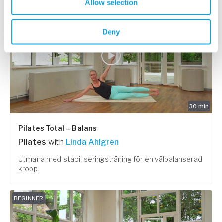
Allow selection
INTERMEDIATE
Deny
30
min
Pilates Total – Balans
Pilates
with
Linda Ahlgren
Utmana med stabiliseringsträning för en välbalanserad
kropp.
BEGINNER