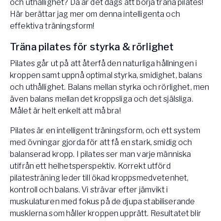
och uthållighet? Då är det dags att börja träna pilates!
Här berättar jag mer om denna intelligenta och
effektiva träningsform!
Träna pilates för styrka & rörlighet
Pilates går ut på att återfå den naturliga hållningen i
kroppen samt uppnå optimal styrka, smidighet, balans
och uthållighet. Balans mellan styrka och rörlighet, men
även balans mellan det kroppsliga och det själsliga.
Målet är helt enkelt att må bra!
Pilates är en intelligent träningsform, och ett system
med övningar gjorda för att få en stark, smidig och
balanserad kropp. I pilates ser man varje människa
utifrån ett helhetsperspektiv. Korrekt utförd
pilatesträning leder till ökad kroppsmedvetenhet,
kontroll och balans. Vi strävar efter jämvikt i
muskulaturen med fokus på de djupa stabiliserande
musklerna som håller kroppen upprätt. Resultatet blir