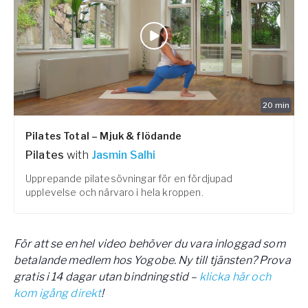
20
min
Pilates Total – Mjuk & flödande
Pilates
with
Jasmin Salhi
Upprepande pilatesövningar för en fördjupad
upplevelse och närvaro i hela kroppen.
För att se en hel video behöver du vara inloggad som
betalande medlem hos Yogobe. Ny till tjänsten? Prova
gratis i 14 dagar utan bindningstid –
klicka här och
kom igång direkt
!