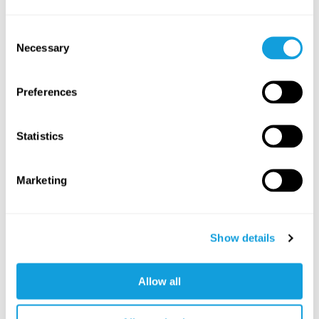
tone, and endurance.
Consent
Necessary
Selection
FOR EVERYONE
Preferences
Statistics
Marketing
10
min
Pilates Matwork – Quick Core
Show details
Pilates
with
Emma Cowan
Center yourself with focused core work in this short
Allow all
but powerful class.