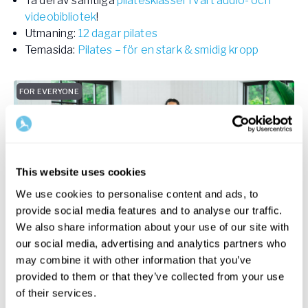
Ta del av samtliga
pilatesklasser i vårt audio- och
videobibliotek
!
Utmaning:
12 dagar pilates
Temasida:
Pilates – för en stark & smidig kropp
FOR EVERYONE
This website uses cookies
We use cookies to personalise content and ads, to
provide social media features and to analyse our traffic.
We also share information about your use of our site with
30
min
our social media, advertising and analytics partners who
may combine it with other information that you’ve
Pilates Matwork – Full Body
provided to them or that they’ve collected from your use
Pilates
with
Emma Cowan
of their services.
An energizing full-body workout that builds strength,