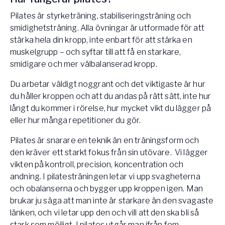
Pilates är styrketräning, stabiliseringsträning och
smidighetsträning. Alla övningar är utformade för att
stärka hela din kropp, inte enbart för att stärka en
muskelgrupp – och syftar till att få en starkare,
smidigare och mer välbalanserad kropp.
Du arbetar väldigt noggrant och det viktigaste är hur
du håller kroppen och att du andas på rätt sätt, inte hur
långt du kommer i rörelse, hur mycket vikt du lägger på
eller hur många repetitioner du gör.
Pilates är snarare en teknik än en träningsform och
den kräver ett starkt fokus från sin utövare. Vi lägger
vikten på kontroll, precision, koncentration och
andning. I pilatesträningen letar vi upp svagheterna
och obalanserna och bygger upp kroppen igen. Man
brukar ju säga att man inte är starkare än den svagaste
länken, och vi letar upp den och vill att den ska bli så
stark som möjligt. I pilates utgår man ifrån fem