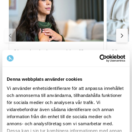
Stresshantering – verktyg för
Sömn – s
stress & oro
sömnbes
På denna sida hittar du innehåll för dig som
På denna s
vill lära dig hantera och minska stress och
vill lära 
Denna webbplats använder cookies
oro i vardagen.
förbättra 
Vi använder enhetsidentifierare för att anpassa innehållet
och annonserna till användarna, tillhandahålla funktioner
för sociala medier och analysera vår trafik. Vi
Relaterade program
vidarebefordrar även sådana identifierare och annan
information från din enhet till de sociala medier och
annons- och analysföretag som vi samarbetar med.
Dessa kan i sin tur kombinera informationen med annan