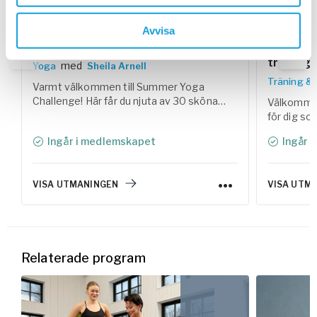
Avvisa
Summer Yoga Challenge
Vardagss
träning 
med
Yoga
Sheila Arnell
Träning &
Varmt välkommen till Summer Yoga
Challenge! Här får du njuta av 30 sköna
Välkommen
yogaklasser som hjälper dig att landa i
för dig so
kroppen, reglera nervsystemet och skapa
styrka och
Ingår i medlemskapet
Ingår 
utrymme för både rörelse och vila under
Tillsamma
sommaren.
samlat trä
lättlagade
VISA UTMANINGEN
VISA UTM
helhetskon
Relaterade program