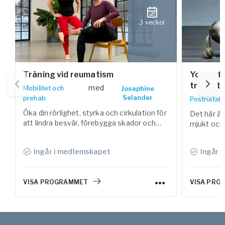
3 veckor
Träning vid reumatism
Yoga eft
trimest
med
Mobilitet och
Josephine
Selander
prehab
Postnatal
Öka din rörlighet, styrka och cirkulation för
Det här är
att lindra besvär, förebygga skador och
mjukt och 
öka välmåendet vid reumatisk artrit.
och stärka
som nybl
Ingår i medlemskapet
Ingår 
VISA PROGRAMMET
VISA PRO