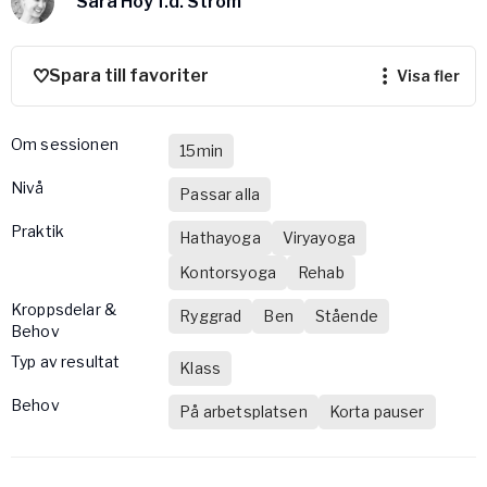
Sara Hoy f.d. Ström
Vården – Yogobe Health & Care
Så stöttar Yogobe patienter, förskrivare och sjukvården
FaR
Spara till favoriter
visa fler
Fysisk aktivitet på recept
Företag
Om sessionen
15min
Stöd till arbetsgivare, försäkringsbolag & organisationer
nivå
Passar alla
Arbetsgivare
Praktik
Pausa Smart
Hathayoga
Viryayoga
Yogobe för yogalärare
Kontorsyoga
Rehab
Hotell & Konferens
Kroppsdelar &
Ryggrad
Ben
Stående
Behov
Typ av resultat
Klass
Behov
På arbetsplatsen
Korta pauser