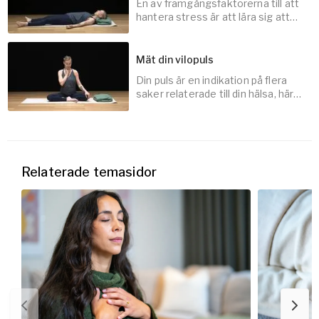
En av framgångsfaktorerna till att
45
min
hantera stress är att lära sig att
bara vara i kroppen.
Mät din vilopuls
Din puls är en indikation på flera
10
min
saker relaterade till din hälsa, här
får du en guidning i att mäta din
vilopuls.
10
min
Relaterade temasidor