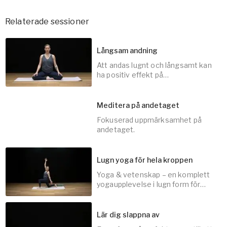
Relaterade sessioner
Långsam andning
Att andas lugnt och långsamt kan
ha positiv effekt på
stresshormoner, blodtryck och
ditt mentala fokus.
Meditera på andetaget
Fokuserad uppmärksamhet på
5
min
andetaget.
Lugn yoga för hela kroppen
Yoga & vetenskap – en komplett
10
min
yogaupplevelse i lugn form för
hela din kropp.
Lär dig slappna av