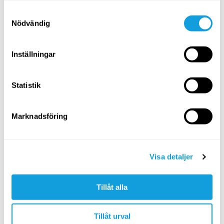
Samtyckesval
Nödvändig
MediYoga
Slow Mo
Medicinsk Yoga Yin
med
Flow
med
Inställningar
Gratis
Gratis
Statistik
LÄS MER
LÄS MER
Marknadsföring
Relaterade utmaningar
Visa detaljer
Tillåt alla
30 dagar
Tillåt urval