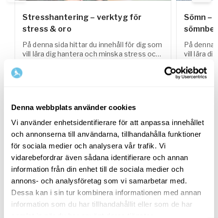
Stresshantering – verktyg för
Sömn – s
stress & oro
sömnbes
På denna sida hittar du innehåll för dig som
På denna s
vill lära dig hantera och minska stress och
vill lära 
oro i vardagen.
förbättra 
Relaterade LIVE-sessioner
Denna webbplats använder cookies
Vi använder enhetsidentifierare för att anpassa innehållet
och annonserna till användarna, tillhandahålla funktioner
09
augusti
15
augu
för sociala medier och analysera vår trafik. Vi
17:00
-
18:00 GMT+0
Söndag
Lördag
vidarebefordrar även sådana identifierare och annan
information från din enhet till de sociala medier och
VECKOKLASS
VECKOKL
annons- och analysföretag som vi samarbetar med.
Dessa kan i sin tur kombinera informationen med annan
information som du har tillhandahållit eller som de har
samlat in när du har använt deras tjänster.