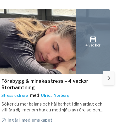
4 veckor
Förebygg & minska stress – 4 veckor
Str
återhämtning
Stres
med
Stress och oro
Ulrica Norberg
Ett 1
med 
Söker du mer balans och hållbarhet i din vardag och
bas i
vill lära dig mer om hur du med hjälp av rörelse och
natur
återhämtning kan minska och förebygga stress? Då
Ingår i medlemskapet
I
är detta ett program för dig. I det här programmet
vill vi ge dig guidning för att minska stress i ditt liv