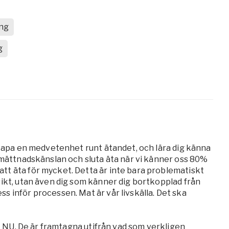
ng
g
 skapa en medvetenhet runt ätandet, och lära dig känna
l mättnadskänslan och sluta äta när vi känner oss 80%
tt äta för mycket. Detta är inte bara problematiskt
vikt, utan även dig som känner dig bortkopplad från
 inför processen. Mat är vår livskälla. Det ska
st NU. De är framtagna utifrån vad som verkligen