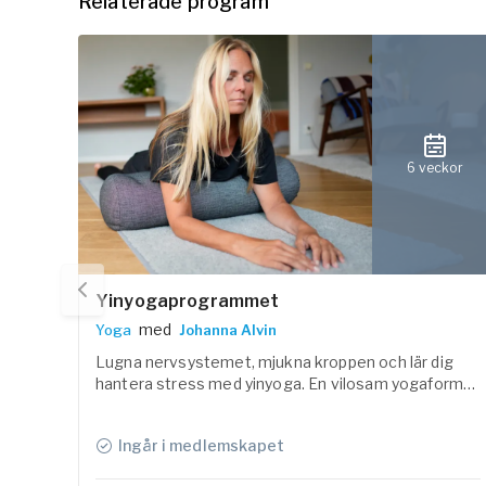
Relaterade program
6 veckor
Yinyogaprogrammet
med
Yoga
Johanna Alvin
Lugna nervsystemet, mjukna kroppen och lär dig
hantera stress med yinyoga. En vilosam yogaform
som är ett bra komplement till annan yoga och
träning.
Ingår i medlemskapet