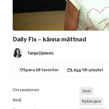
Arbetsgivar
Pausa Smart
Yogobe för y
Hotell & Kon
Daily Fix – känna mättnad
Tanja Djelevic
Spara till favoriter
Lägg till i playlist
Om sessionen
3min
nivå
Nybörjare