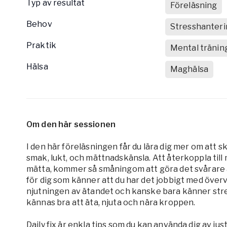
Typ av resultat
Föreläsning
Behov
Stresshanteri
Praktik
Mental tränin
Hälsa
Maghälsa
Om den här sessionen
I den här föreläsningen får du lära dig mer om att
smak, lukt, och mättnadskänsla. Att återkoppla til
mätta, kommer så småningom att göra det svårare a
för dig som känner att du har det jobbigt med över
njutningen av ätandet och kanske bara känner stress
kännas bra att äta, njuta och nära kroppen.
Daily fix är enkla tips som du kan använda dig av ju