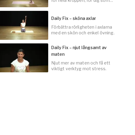
för hela kroppen, för dig som
inte är så van vid att träna.
Daily Fix – sköna axlar
Förbättra rörligheten i axlarna
30
min
med en skön och enkel övning.
Daily Fix – njut långsamt av
maten
Njut mer av maten och få ett
3
min
viktigt verktyg mot stress.
3
min