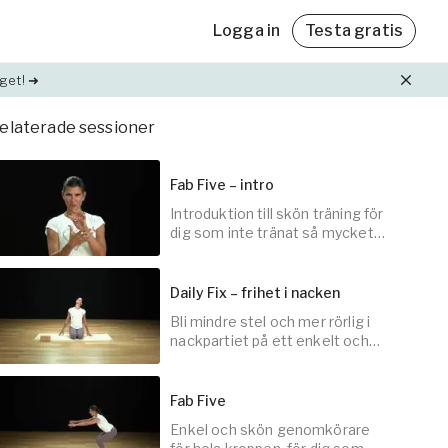
Logga in
Testa gratis
get! ➜
elaterade sessioner
Friskvårdsbidrag
Friskvårdsbidrag
Med Yogobe Flex kan du använda hela
Med Yogobe Flex kan du använda hela
Fab Five – intro
friskvårdsbidraget – till sista kronan!
friskvårdsbidraget – till sista kronan!
Introduktion till skön träning för
ning
Läs mer
Läs mer
dig som inte tränat så mycket
et,
innan.
Daily Fix – frihet i nacken
lda
Bli mindre stel och mer rörlig i
3
min
nackpartiet på ett enkelt och
lättillgängligt sätt.
Fab Five
Enkel och skön genomkörare
5
min