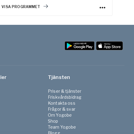
och verktyg för att lättare hantera stress.
VISA PROGRAMMET
VISA
ier
Tjänsten
Priser & tjänster
Friskvårdsbidrag
Kontakta oss
Frågor & svar
Om Yogobe
Shop
Team Yogobe
Blogg