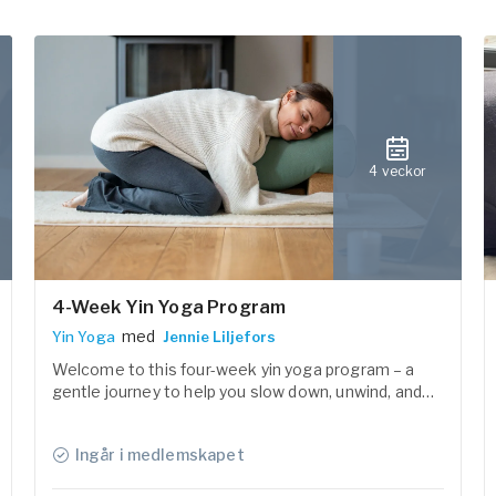
4 veckor
4-Week Yin Yoga Program
med
Yin Yoga
Jennie Liljefors
Welcome to this four-week yin yoga program – a
gentle journey to help you slow down, unwind, and
find a sense of calm in both body and mind.
Ingår i medlemskapet