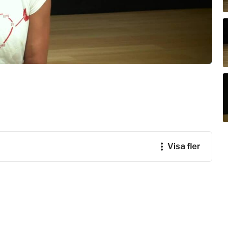
e
ogalärare
ferens
visa fler