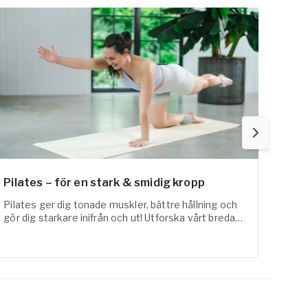
Pilates – för en stark & smidig kropp
Fysi
Pilates ger dig tonade muskler, bättre hållning och
FaR-a
gör dig starkare inifrån och ut! Utforska vårt breda
med t
utbud inom pilates online här!
erfar