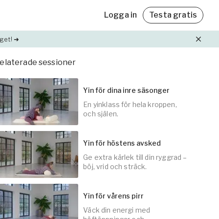
Logga in
Testa gratis
get! ➜
elaterade sessioner
Friskvårdsbidrag
Friskvårdsbidrag
Med Yogobe Flex kan du använda hela
Med Yogobe Flex kan du använda hela
Yin för dina inre säsonger
friskvårdsbidraget – till sista kronan!
friskvårdsbidraget – till sista kronan!
En yinklass för hela kroppen,
ning
Läs mer
Läs mer
och själen.
et,
Yin för höstens avsked
lda
Ge extra kärlek till din ryggrad –
60
min
böj, vrid och sträck.
Yin för vårens pirr
Väck din energi med
30
min