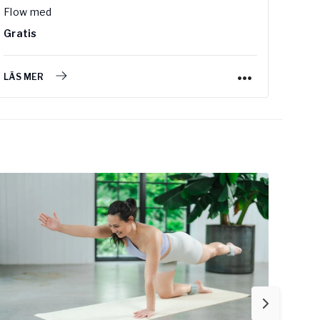
Flow
med
Medi
Gratis
Grat
LÄS MER
LÄS 