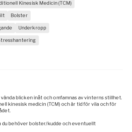
ditionell Kinesisk Medicin (TCM)
ilt
Bolster
ggande
Underkropp
Stresshantering
r vända blicken inåt och omfamnas av vinterns stillhet.
l kinesisk medicin (TCM) och är tid för vila och för
ådet.
en du behöver bolster/kudde och eventuellt