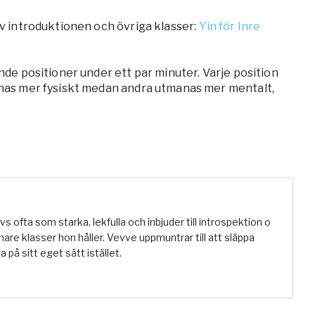
 av introduktionen och övriga klasser:
Yin för Inre
ande positioner under ett par minuter. Varje position
manas mer fysiskt medan andra utmanas mer mentalt,
 ofta som starka, lekfulla och inbjuder till introspektion​ o​
are klasser hon håller. Vevve uppmuntrar till att släppa
a på sitt eget sätt istället.