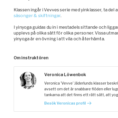
Klassen ingår i Vevves serie med yinklasser, ta del
säsonger & skiftningar
.
I yinyoga guidas du in i mestadels sittande och ligg
upplevs på olika sätt för olika personer. Vissa ut
yinyoga är en övning i att vila och återhämta.
Om instruktören
Veronica Löwenbok
Veronica 'Vevve' Jäderlunds klasser beskrivs
avsett om det är snabbare flöden eller lugn
tankarna att det finns ett rätt sätt, att yog
Besök Veronicas profil