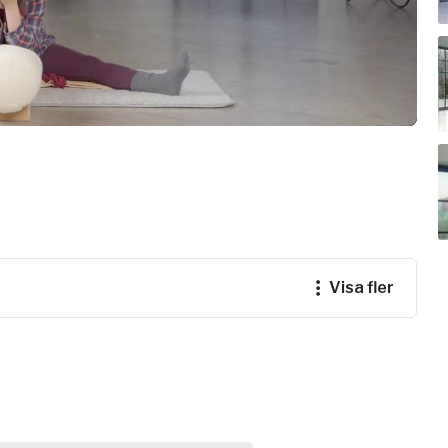
e
ogalärare
ferens
visa fler