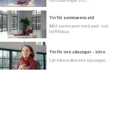
höftöppningar och
sidofällningar.
Yin för sommarens eld
Möt sommaren med axel- och
30
min
höftfokus.
Yin för inre säsonger – intro
Lär känna dina inre säsonger.
30
min
3
min