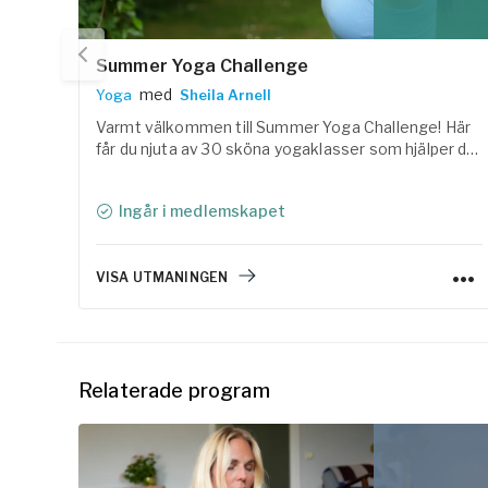
Summer Yoga Challenge
med
Yoga
Sheila Arnell
Varmt välkommen till Summer Yoga Challenge! Här
får du njuta av 30 sköna yogaklasser som hjälper dig
att landa i kroppen, reglera nervsystemet och skapa
utrymme för både rörelse och vila under sommaren.
Ingår i medlemskapet
VISA UTMANINGEN
Relaterade program