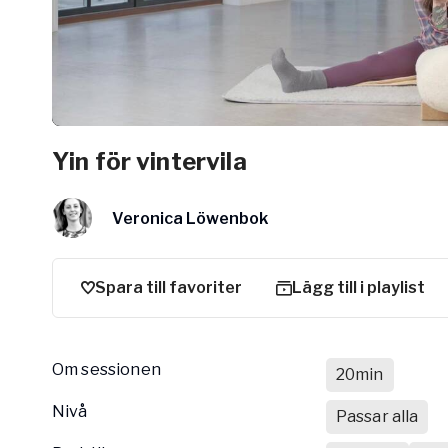
Arbetsgivar
Pausa Smart
Yogobe för y
Hotell & Kon
Yin för vintervila
Veronica Löwenbok
Spara till favoriter
Lägg till i playlist
Om sessionen
20min
nivå
Passar alla