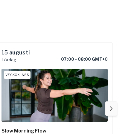
15
augusti
16
a
07:00
-
08:00 GMT+0
Lördag
Sönd
VECKOKLASS
VE
Slow Morning Flow
Med