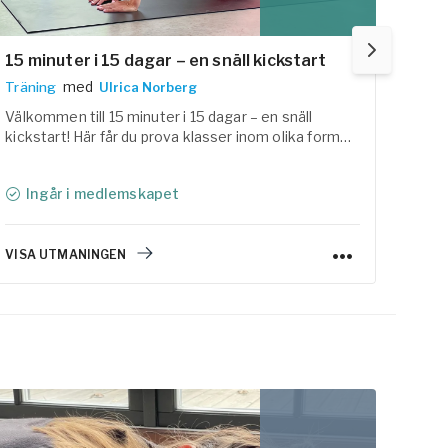
15 minuter i 15 dagar – en snäll kickstart
12 d
med
Träning
Ulrica Norberg
Yoga
Välkommen till 15 minuter i 15 dagar – en snäll
Välko
kickstart! Här får du prova klasser inom olika former
olika
av träning och yoga som förhoppningsvis hjälper dig
och f
att väcka lusten och motivation att fortsätta.
åter
Ingår i medlemskapet
I
VISA UTMANINGEN
VISA