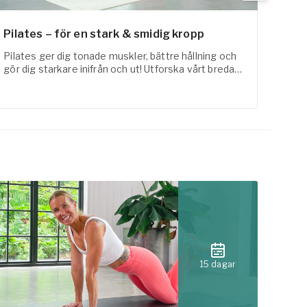
Pilates – för en stark & smidig kropp
Fysi
Pilates ger dig tonade muskler, bättre hållning och
FaR-a
gör dig starkare inifrån och ut! Utforska vårt breda
med t
utbud inom pilates online här!
erfar
15 dagar