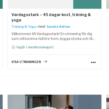
Vardagsstark – 45 dagar kost, träning &
yoga
med
Träning & Yoga
Sandra Adrian
Välkommen till Vardagsstark! En utmaning för dig
som vill komma i bättre form, bygga styrka och få
mer energi i vardagen. Tillsammans med Linas
Ingår i medlemskapet
Matkasse har vi samlat träning, yoga, återhämtning
och lättlagade, näringsrika recept i ett
helhetskoncept som är enkelt att följa.
VISA UTMANINGEN