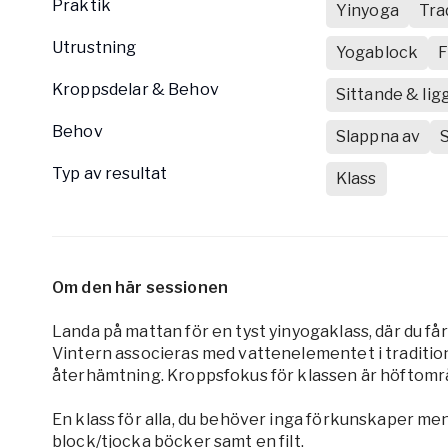
Praktik
Yinyoga
Tra
Utrustning
Yogablock
F
Kroppsdelar & Behov
Sittande & li
Behov
Slappna av
Typ av resultat
Klass
Om den här sessionen
Landa på mattan för en tyst yinyogaklass, där du få
Vintern associeras med vattenelementet i traditionel
återhämtning. Kroppsfokus för klassen är höftomr
En klass för alla, du behöver inga förkunskaper m
block/tjocka böcker samt en filt.