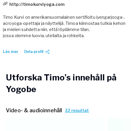
http://timokurviyoga.com
Vården – Yogobe Health & Care
Så stöttar Yogobe patienter, förskrivare och sjukvården
Timo Kurvi on amerikansuomalainen sertifioitu iyengarjooga-,
FaR
acroyoga-opettaja ja näyttelijä. Timoa kiinnostaa tutkia kehon
Fysisk aktivitet på recept
ja mielen suhdetta niin, että löydämme tilan,
Företag
jossa olemme luovia, uteliaita ja rohkeita.
Stöd till arbetsgivare, försäkringsbolag & organisationer
Läs mer
Dela profil
Arbetsgivare
Pausa Smart
Yogobe för yogalärare
Utforska Timo’s innehåll på
Hotell & Konferens
Yogobe
Video- & audioinnehåll
32 resultat