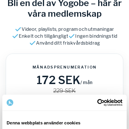
Bli en del av Yogobe – här är
våra medlemskap
Videor, playlists, program och utmaningar
Enkelt och tillgängligt
Ingen bindningstid
Använd ditt friskvårdsbidrag
MÅNADSPRENUMERATION
172
SEK
/
mån
229
SEK
Avbryt när du vill
Denna webbplats använder cookies