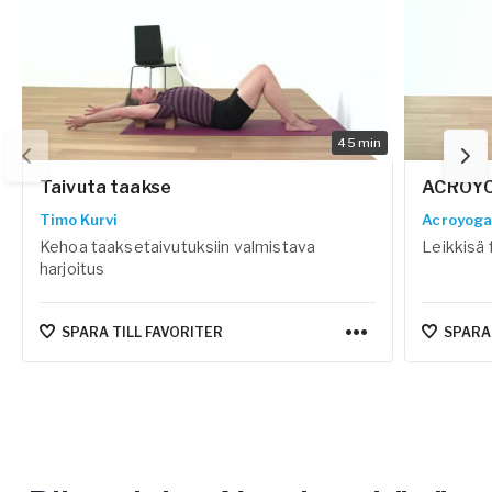
45
min
Taivuta taakse
ACROYO
Timo Kurvi
Acroyog
Kehoa taaksetaivutuksiin valmistava
Leikkisä 
harjoitus
SPARA TILL FAVORITER
SPARA