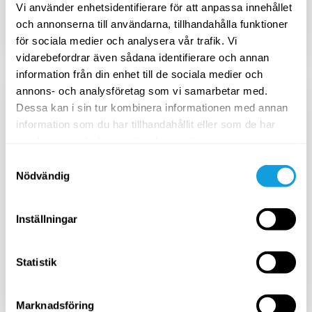
Vi använder enhetsidentifierare för att anpassa innehållet
Aktivera
och annonserna till användarna, tillhandahålla funktioner
för sociala medier och analysera vår trafik. Vi
vidarebefordrar även sådana identifierare och annan
Mest prisvärt
information från din enhet till de sociala medier och
annons- och analysföretag som vi samarbetar med.
ÅRSPRENUMERATION
Dessa kan i sin tur kombinera informationen med annan
1725
SEK
information som du har tillhandahållit eller som de har
/
år
samlat in när du har använt deras tjänster.
2299
SEK
Samtyckesval
Nödvändig
Avbryt när du vill
Inställningar
Statistik
Aktivera
Marknadsföring