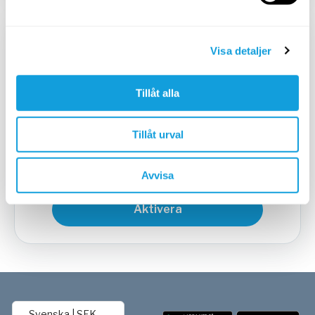
KVARTALSPRENUMERATION
Visa detaljer
449
SEK
/
3 mån
Tillåt alla
599
SEK
Tillåt urval
Avbryt när du vill
Avvisa
Aktivera
Svenska
|
SEK