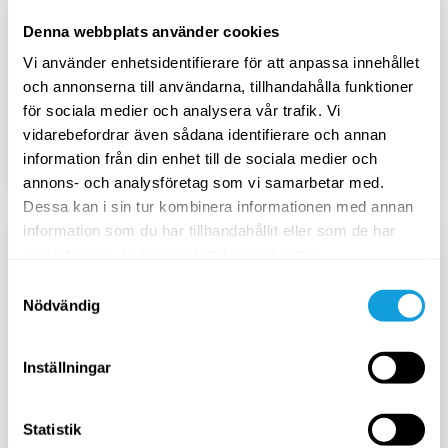
Denna webbplats använder cookies
Avbryt när du vill
Vi använder enhetsidentifierare för att anpassa innehållet
och annonserna till användarna, tillhandahålla funktioner
för sociala medier och analysera vår trafik. Vi
Aktivera
vidarebefordrar även sådana identifierare och annan
information från din enhet till de sociala medier och
annons- och analysföretag som vi samarbetar med.
Mest prisvärt
Dessa kan i sin tur kombinera informationen med annan
information som du har tillhandahållit eller som de har
ÅRSPRENUMERATION
samlat in när du har använt deras tjänster.
1725
SEK
Samtyckesval
/
år
Nödvändig
2299
SEK
Inställningar
Avbryt när du vill
Statistik