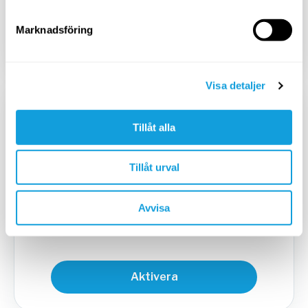
Marknadsföring
Aktivera
Visa detaljer
KVARTALSPRENUMERATION
Tillåt alla
449
SEK
/
3 mån
599
SEK
Tillåt urval
Avvisa
Avbryt när du vill
Aktivera