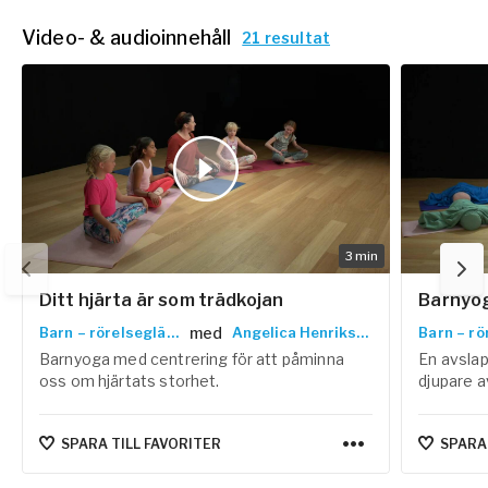
Video- & audioinnehåll
21 resultat
3
min
Ditt hjärta är som trädkojan
Barnyog
med
Barn – rörelseglädje
Angelica Henriksson
Barnyoga med centrering för att påminna
En avslap
oss om hjärtats storhet.
djupare a
SPARA TILL FAVORITER
SPARA