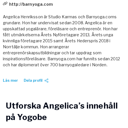
http://barnyoga.com
Vården – Yogobe Health & Care
Så stöttar Yogobe patienter, förskrivare och sjukvården
Angelica Henriksson är Studio Karmas och Barnyoga.coms
FaR
grundare. Hon har undervisat sedan 2008. Angelica är en
Fysisk aktivitet på recept
uppskattad yogalärare, föreläsare och entreprenör. Hon har
Företag
fått utmärkelserna Årets Nyföretagare 2013, Årets unga
kvinnliga företagare 2015 samt Årets Hederspris 2018 i
Stöd till arbetsgivare, försäkringsbolag & organisationer
Norrtälje kommun. Hon arrangerar
Arbetsgivare
entreprenörskapsutbildningar och tar uppdrag som
inspirationsföreläsare. Barnyoga.com har funnits sedan 2012
Pausa Smart
och har diplomerat över 700 barnyogaledare i Norden.
Yogobe för yogalärare
“Jag lär ut energigivande yogaklasser som skapar balans i livet.
Hotell & Konferens
Läs mer
Dela profil
Mitt hjärta klappar extra för yoga för barn och ungdomar.”
Tonårsyogaklasserna som Angelica leder på Yogobe är
Utforska Angelica’s innehåll
utvecklade av Josefin Wikström tillsammans med ledande
forskare och terapeuter inom yogaterapi mot stress och inre
på Yogobe
oro.