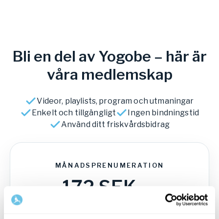
Bli en del av Yogobe – här är
våra medlemskap
Videor, playlists, program och utmaningar
Enkelt och tillgängligt
Ingen bindningstid
Använd ditt friskvårdsbidrag
MÅNADSPRENUMERATION
172
SEK
/
mån
229
SEK