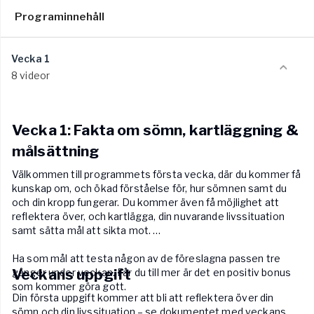
Programinnehåll
Vecka 1
8 videor
Vecka 1: Fakta om sömn, kartläggning &
målsättning
Välkommen till programmets första vecka, där du kommer få
kunskap om, och ökad förståelse för, hur sömnen samt du
och din kropp fungerar. Du kommer även få möjlighet att
reflektera över, och kartlägga, din nuvarande livssituation
samt sätta mål att sikta mot.
Ha som mål att testa någon av de föreslagna passen tre
Veckans uppgift
gånger under veckan. Får du till mer är det en positiv bonus
som kommer göra gott.
Din första uppgift kommer att bli att reflektera över din
sömn och din livssituation – se dokumentet med veckans