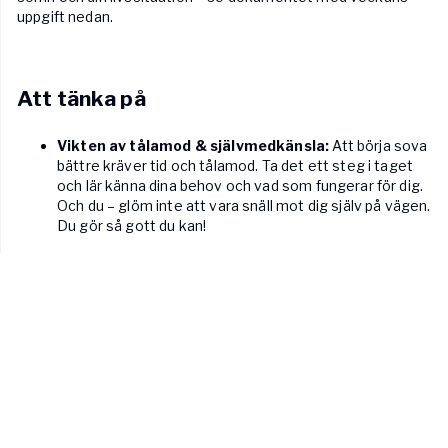
uppgift nedan.
Att tänka på
Vikten av tålamod & självmedkänsla:
Att börja sova
bättre kräver tid och tålamod. Ta det ett steg i taget
och lär känna dina behov och vad som fungerar för dig.
Och du – glöm inte att vara snäll mot dig själv på vägen.
Du gör så gott du kan!
Att välja pass:
Det finns flera pass att välja på under
Läs mer
veckan för att du ska kunna testa dig fram och hitta
sådant som passar dig. Du behöver inte prova alla, välj
det som lockar dig.
Veckans uppgift
Repetition ger mer:
Kvällsövningarna återkommer
1
två veckor i sträck. Detta för att det generellt sett ger
Reflektion & kartläggning
PDF
ökad effekt att göra samma övning under en period när
det kommer till exempelvis djupavslappning. Så välj
gärna ut en favorit att återkomma till, kanske blir det