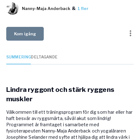
Vården – Yogobe Health & Care
&
Nanny-Maja Anderback
1 fler
Så stöttar Yogobe patienter, förskrivare och sjukvården
FaR
Fysisk aktivitet på recept
Kom igång
Företag
Stöd till arbetsgivare, försäkringsbolag & organisationer
SUMMERING
DELTAGANDE
Arbetsgivare
Pausa Smart
Yogobe för yogalärare
Hotell & Konferens
Lindra ryggont och stärk ryggens
muskler
Välkommen till ett träningsprogram för dig som har eller har
haft besvär av ryggsmärta, såväl akut som lindrig!
Programmet är framtaget i samarbete med
fysioterapeuten Nanny-Maja Anderback och yogaläraren
Josephine Selander med syfte att hjälpa dig att lindra värk i