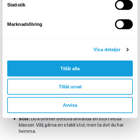
Statistik
I en del av programmets klasser används olika redskap för
att stärka upp kroppen och få kontakt med musklerna.
Följande redskap kan vara bra att ha till hands:
Marknadsföring
Bolster:
I vissa klasser används yogabolster, avlånga
kuddar. Du kan välja att använda vanliga kuddar
istället, exempelvis genom att rulla ihop dessa och
Visa detaljer
sätta ett band runt.
Bolster
finns i olika modeller i
Yogobe Store.
Block:
Yogablock, även kallade klossar, som används i
Tillåt alla
programmet kan ersättas med tjocka böcker. Olika
yogaklossar
hittar du i Yogobe Store.
Filt:
Du kan använda vilken typ av filt som helst. Men
Tillåt urval
en
yogafilt
som är lite tyngre och mer stabil kan vara
användbart i din praktik.
Yogamatta:
En bra
yogamatta
är en
Avvisa
toppeninvestering för såväl din yogapraktik som din
träning.
Stol:
Du kommer behöva använda en stol i vissa
klasser. Välj gärna en stabil stol, men ta det du har
hemma.