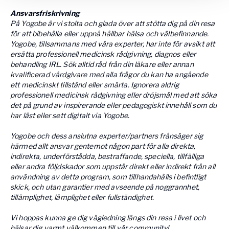
Ansvarsfriskrivning
På Yogobe är vi stolta och glada över att stötta dig på din resa
för att bibehålla eller uppnå hållbar hälsa och välbefinnande.
Yogobe, tillsammans med våra experter, har inte för avsikt att
ersätta professionell medicinsk rådgivning, diagnos eller
behandling IRL. Sök alltid råd från din läkare eller annan
kvalificerad vårdgivare med alla frågor du kan ha angående
ett medicinskt tillstånd eller smärta. Ignorera aldrig
professionell medicinsk rådgivning eller dröjsmål med att söka
det på grund av inspirerande eller pedagogiskt innehåll som du
har läst eller sett digitalt via Yogobe.
Yogobe och dess anslutna experter/partners frånsäger sig
härmed allt ansvar gentemot någon part för alla direkta,
indirekta, underförstådda, bestraffande, speciella, tillfälliga
eller andra följdskador som uppstår direkt eller indirekt från all
användning av detta program, som tillhandahålls i befintligt
skick, och utan garantier med avseende på noggrannhet,
tillämplighet, lämplighet eller fullständighet.
Vi hoppas kunna ge dig vägledning längs din resa i livet och
hälsar dig varmt välkommen till vår community!