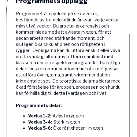
Programmets upplägg
Programmet är uppdelat på sex veckor,
bestående av tre delar där du är kvar i varje vecka i
minst två veckor. Du arbetar progressivt och
kommer inleda med att avlasta ryggen, för att
sedan arbeta med stärkande moment, och
slutligen öka cirkulationen och rörligheten i
ryggen. Övningarna kan du utföra enskilt eller väva
in i din vardag, alternativt utföra i samband med
klasserna under respektive programdel. I samtliga
delar finns rekommendationer hur ofta det passar
att utföra övningarna, samt rekommendation
kring antalet set. De teoretiska delarna bidrar med
ökad förståelse för kroppen, processen och hur du
kan förhålla dig till detta i vardagen och livet.
Programmets delar:
Vecka 1-2:
Avlasta ryggen
Vecka 3-4:
Stärk ryggen
Vecka 5-6:
Öka rörligheten i ryggen