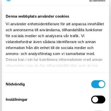
enbart är förslag på rehabiliterande träning. Vi är alla
olika och vårt behov varierar från person till person.
Det är viktigt att kontakta läkare eller fysioterapeut
Denna webbplats använder cookies
om du har skador eller sjukdomar som kräver detta.
Frösök arbeta med medvetet fokus för att hitta
Vi använder enhetsidentifierare för att anpassa innehållet
kontakt i de muskler som avses.
och annonserna till användarna, tillhandahålla funktioner
Andningen har stor betydelse för att skapa närvaro,
för sociala medier och analysera vår trafik. Vi
kontakt och fokus.
vidarebefordrar även sådana identifierare och annan
information från din enhet till de sociala medier och
annons- och analysföretag som vi samarbetar med.
Dessa kan i sin tur kombinera informationen med annan
information som du har tillhandahållit eller som de har
samlat in när du har använt deras tjänster.
Samtyckesval
Nödvändig
Inställningar
De redskap som används i programmet