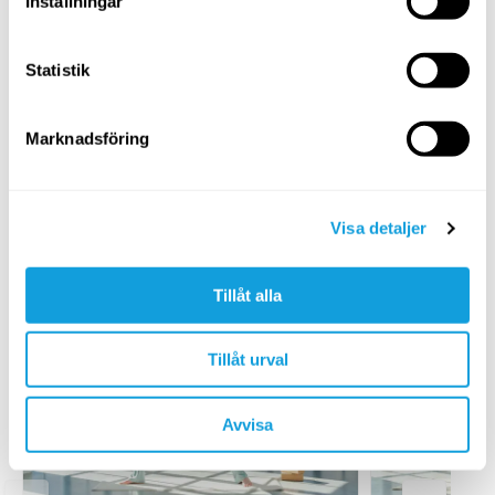
Inställningar
Happy hour – With a twist
Grunda dig för välgörande
rotationer och en stark, skön och
30
min
Statistik
frisk rygg.
Yogaflöde för styrka inifrån & ut
Marknadsföring
Stärk de främre, och djupaste, av
kroppens muskelkedjor.
60
min
Visa detaljer
20
min
Liknande playlists
Tillåt alla
Tillåt urval
Avvisa