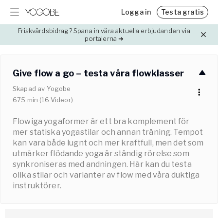
Logga in
Testa gratis
Friskvårdsbidrag? Spana in våra aktuella erbjudanden via
Digitala program
Blogg
portalerna ➜
Veckovis stöd för stress, klimakteriet, sömn m.m
Kunskap, tips & intressant läsning
Digitala utmaningar
Fysiska kurser & utbildningar
Give flow a go – testa våra flowklasser
Motiverande utmaningar året runt
Fördjupa din kunskap inom yoga, träning och hälsa
Resor & retreats
Skapad av
Yogobe
Hitta härliga destinationer med utvalda experter
675
min
(
16
Videor
)
Event
Flowiga yogaformer är ett bra komplement för
Hitta event inom yoga, träning och hälsa
Priser
mer statiska yogastilar och annan träning. Tempot
kan vara både lugnt och mer kraftfull, men det som
Medlemskap för Yogobe Play
utmärker flödande yoga är ständig rörelse som
Friskvårdsbidrag
synkroniseras med andningen. Här kan du testa
Så använder du ditt friskvårdsbidrag hos Yogobe
olika stilar och varianter av flow med våra duktiga
Team Yogobe
instruktörer.
Lär känna vårt team med över 100 experter
Partnerskap
Samarbeta med oss