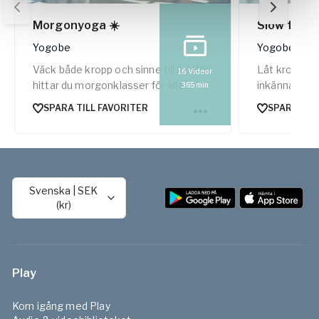
Morgonyoga ☀️
Slow flow 
Yogobe
Yogobe
Väck både kropp och sinne till liv! Här
Låt kroppen
16
Videor
hittar du morgonklasser för alla
inkännande f
365
min
dagar och energinivåer – från lugna
dessa sköna
SPARA TILL FAVORITER
SPARA TIL
och mjuka flöden till mer dynamiska
du in och kan
och svettiga pass. Oavsett om du
och frihet i 
har några minuter eller en lång
morgonstund framför dig finns här
klasser som hjälper dig att skapa
Svenska
|
SEK
energi, närvaro och en skön start på
(kr)
dagen.
Play
Kom igång med Play