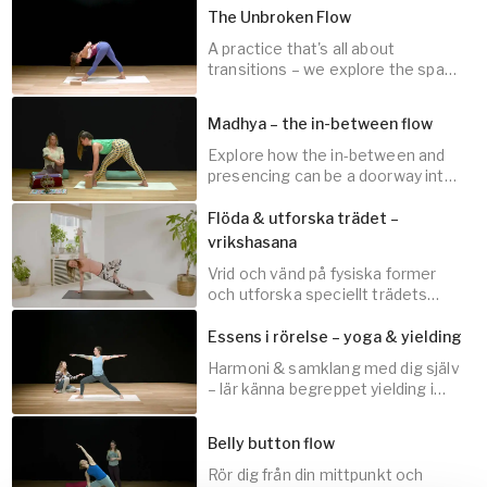
practice.
The Unbroken Flow
A practice that's all about
transitions – we explore the space
45
min
to create living, energetic, whole-
body gestures.
Madhya – the in-between flow
Explore how the in-between and
presencing can be a doorway into
60
min
the now.
Flöda & utforska trädet –
vrikshasana
Vrid och vänd på fysiska former
45
min
och utforska speciellt trädets
position i olika lägen av rummet.
Essens i rörelse – yoga & yielding
Harmoni & samklang med dig själv
– lär känna begreppet yielding i
30
min
detta mjuka och delvis utmanande
flöde.
Belly button flow
Rör dig från din mittpunkt och