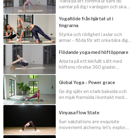
Träna på att tömma ur sånt du
utrymme. Fysiskt och mentalt. Hur skönt är det
samlar på dig i vardagen och skapa
mer utrymme.
inte att uppleva ett fysiskt utrymme inne i
Yogaflöde från hjärtat ut i
bröstkorgen samtidigt som du upplever att du
fingrarna
har utrymme att vara i det du möter i din vardag.
Styrka och rörlighet i axlar och
45
min
Passar dig som vill rensa ut lite, såväl fysiskt som
armar – flöda för att orka bära dig
själv och andra.
psykiskt, och mjukna runt bröst och bröstrygg i
Flödande yoga med höftöppnare
en skön klass.
Arbeta på ett lekfullt sätt med
höftens rörelse 360 grader
20
min
runtom.
Global Yoga – Power grace
Ge dig själv en stark baksida och
en mjuk framsida i kontakt med
45
min
andetaget, på både yogamattan
och i vardagen.
Vinyasa Flow State
Sun salutations are exquisite
movement alchemy, let's explore
20
min
this foundation of the vinyasa