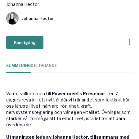
Johanna Hector.
Vården – Yogobe Health & Care
Så stöttar Yogobe patienter, förskrivare och sjukvården
Johanna Hector
FaR
Fysisk aktivitet på recept
Företag
Kom igång
Stöd till arbetsgivare, försäkringsbolag & organisationer
Arbetsgivare
SUMMERING
DELTAGANDE
Pausa Smart
Yogobe för yogalärare
Hotell & Konferens
Varmt välkommen till
Power meets Presence
– en 7-
dagars resa in i ett nytt år där vi tränar det som faktiskt bär
oss längre i livet: närvaro, rörlighet, kraft,
nervsystemsreglering och vår egen vitalitet. Övningar som
stärker vår förmåga att ta emot livet, istället för att bara
överleva det.
Utmaningen leds av Johanna Hector, tillsammans med