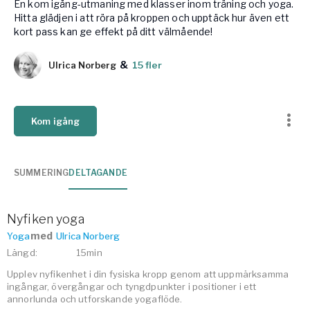
En kom igång-utmaning med klasser inom träning och yoga.
Vården – Yogobe Health & Care
Hitta glädjen i att röra på kroppen och upptäck hur även ett
kort pass kan ge effekt på ditt välmående!
Så stöttar Yogobe patienter, förskrivare och sjukvården
FaR
&
Ulrica Norberg
15 fler
Fysisk aktivitet på recept
Företag
Stöd till arbetsgivare, försäkringsbolag & organisationer
Kom igång
Arbetsgivare
Pausa Smart
Yogobe för yogalärare
SUMMERING
DELTAGANDE
Hotell & Konferens
Nyfiken yoga
med
Yoga
Ulrica Norberg
Längd
:
15min
Upplev nyfikenhet i din fysiska kropp genom att uppmärksamma
ingångar, övergångar och tyngdpunkter i positioner i ett
annorlunda och utforskande yogaflöde.