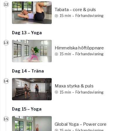
12
Tabata – core & puls
-
15
min
Förhandsvisning
Dag 13 – Yoga
13
Himmelska höftöppnare
-
15
min
Förhandsvisning
Dag 14 – Träna
14
Maxa styrka & puls
-
15
min
Förhandsvisning
Dag 15 – Yoga
15
Global Yoga – Power core
-
15
min
Förhandsvisning