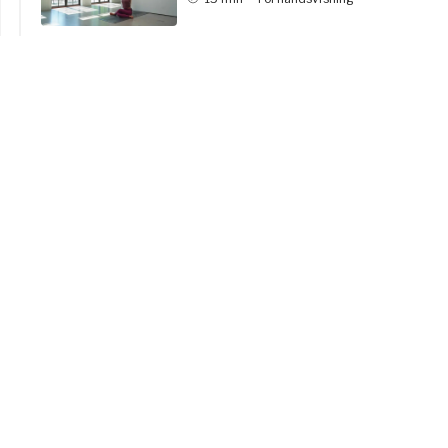
Återhämtningsklasser
5 videor
Kom ihåg den viktiga återhämtningen
Återhämtning är viktigt för hälsan och för att träningen ska
få effekt. Här hittar du fem återhämtande klasser som du
med fördel kan lägga till under utmaningens gång, eller byta
ut ett tränings-eller yogapass mot om du känner att du
behöver vila eller kanske är lite krasslig.
Svenska
|
SEK
Läs mer
(kr)
1
Breathing pause
-
15
min
Förhandsvisning
Play
2
Kom igång med Play
Kroppsscanning – landa i kroppen