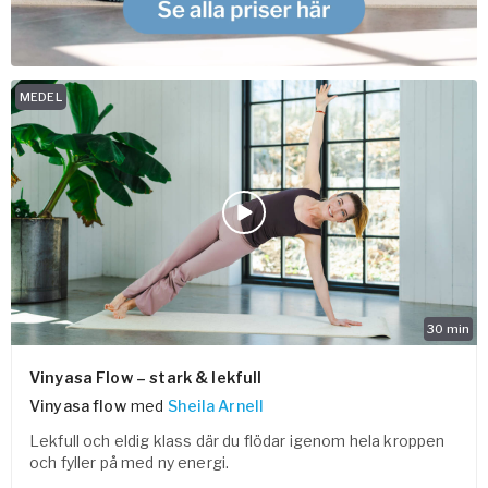
MEDEL
30
min
Vinyasa Flow – stark & lekfull
Vinyasa flow
med
Sheila Arnell
Lekfull och eldig klass där du flödar igenom hela kroppen
och fyller på med ny energi.