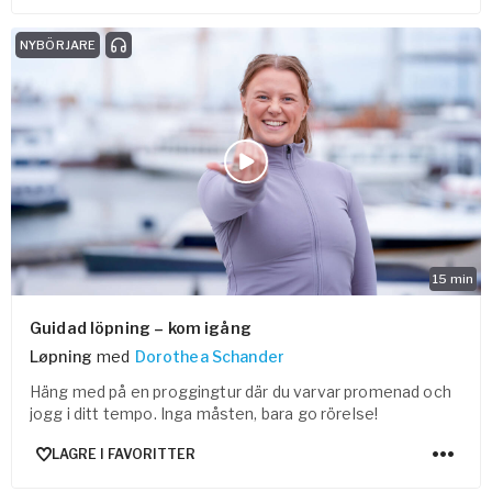
NYBÖRJARE
15
min
Guidad löpning – kom igång
Løpning
med
Dorothea Schander
Häng med på en proggingtur där du varvar promenad och
jogg i ditt tempo. Inga måsten, bara go rörelse!
LAGRE I FAVORITTER