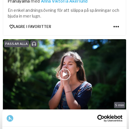
Pranayama
med
Anna Viktoria Åkerlund
En enkel andningsövning för att släppa på spänningar och
bjuda in mer lugn.
LAGRE I FAVORITTER
PASSAR ALLA
5
min
Three Anchors Meditation
Fokus- & koncentrationsmeditation
med