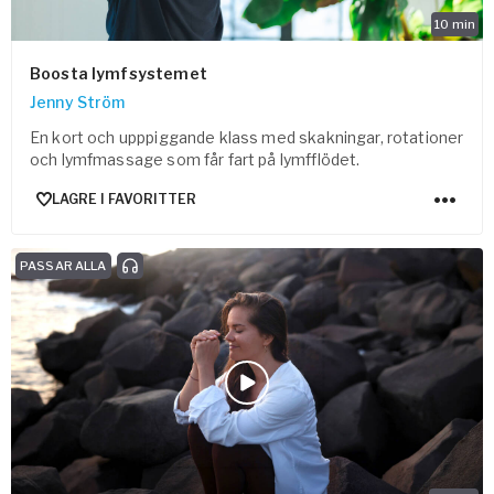
10
min
Boosta lymfsystemet
Jenny Ström
En kort och upppiggande klass med skakningar, rotationer
och lymfmassage som får fart på lymfflödet.
LAGRE I FAVORITTER
PASSAR ALLA