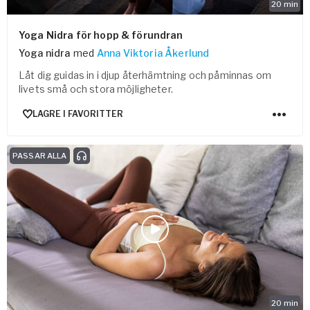
20
min
Yoga Nidra för hopp & förundran
Yoga nidra
med
Anna Viktoria Åkerlund
Låt dig guidas in i djup återhämtning och påminnas om
livets små och stora möjligheter.
LAGRE I FAVORITTER
PASSAR ALLA
20
min