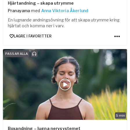
Hjärtandning – skapa utrymme
Pranayama
med
Anna Viktoria Åkerlund
En lugnande andningsövning för att skapa utrymme kring
hjärtat och komma ner i varv.
LAGRE I FAVORITTER
PASSAR ALLA
5
min
Boxandning – lugna nervsystemet