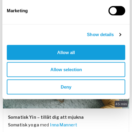
Långsamma och inkännande rörelser som ger höfterna
Marketing
möjlighet att mjukna varsamt.
LAGRE I FAVORITTER
Show details
PASSAR ALLA
Allow all
Allow selection
Deny
45
min
Somatisk Yin – tillåt dig att mjukna
Somatisk yoga
med
Inna Mannert