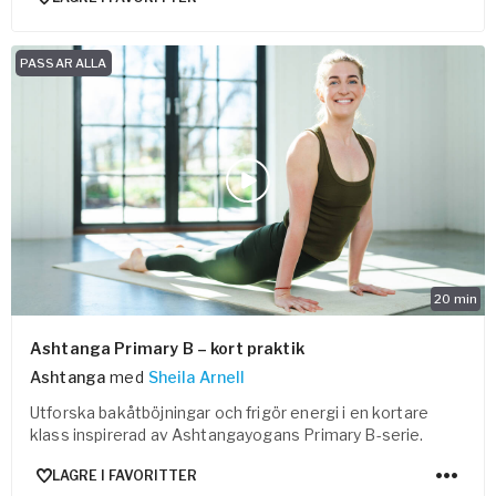
PASSAR ALLA
20
min
Ashtanga Primary B – kort praktik
Ashtanga
med
Sheila Arnell
Utforska bakåtböjningar och frigör energi i en kortare
klass inspirerad av Ashtangayogans Primary B-serie.
LAGRE I FAVORITTER