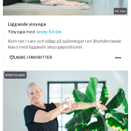
45
min
Liggande yinyoga
Yinyoga
med
Jenny Ström
Kom ner i varv och släpp på spänningar i en återhämtande
klass med liggande yinyogapositioner.
LAGRE I FAVORITTER
NYBÖRJARE