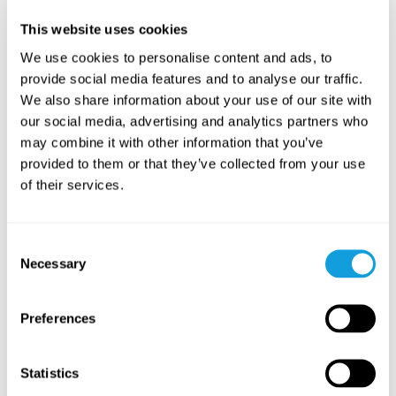
Anna Viktoria Åkerlund
This website uses cookies
A grounding meditation using sight, sound, and bodily
sensations to help you gently settle the mind.
We use cookies to personalise content and ads, to
provide social media features and to analyse our traffic.
LAGRE I FAVORITTER
We also share information about your use of our site with
our social media, advertising and analytics partners who
PASSAR ALLA
may combine it with other information that you’ve
provided to them or that they’ve collected from your use
of their services.
Consent
Necessary
Selection
Preferences
30
min
Somatic Flow – mjukna i höfterna
Statistics
Somatic Flow
med
Inna Mannert