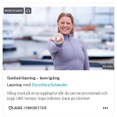
NYBÖRJARE
15
min
Guidad löpning – kom igång
Løpning
med
Dorothea Schander
Häng med på en proggingtur där du varvar promenad och
jogg i ditt tempo. Inga måsten, bara go rörelse!
LAGRE I FAVORITTER