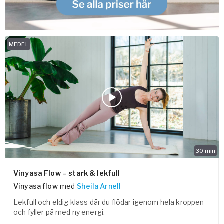
MEDEL
30
min
Vinyasa Flow – stark & lekfull
Vinyasa flow
med
Sheila Arnell
Lekfull och eldig klass där du flödar igenom hela kroppen
och fyller på med ny energi.