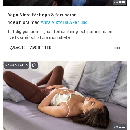
20
min
Yoga Nidra för hopp & förundran
Yoga nidra
med
Anna Viktoria Åkerlund
Låt dig guidas in i djup återhämtning och påminnas om
livets små och stora möjligheter.
LAGRE I FAVORITTER
PASSAR ALLA
20
min