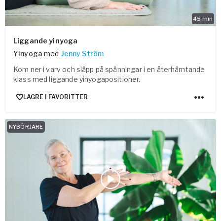
45
min
Liggande yinyoga
Yinyoga
med
Jenny Ström
Kom ner i varv och släpp på spänningar i en återhämtande
klass med liggande yinyogapositioner.
LAGRE I FAVORITTER
NYBÖRJARE