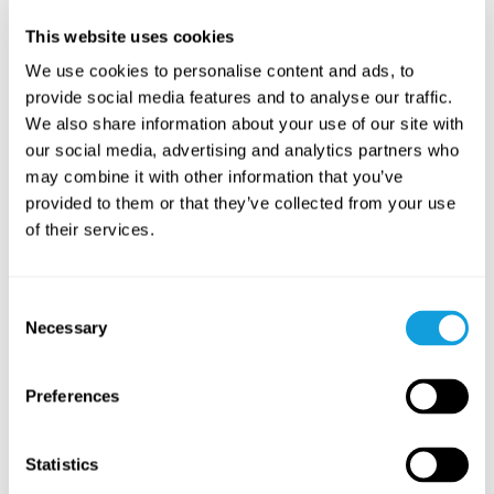
Anna Viktoria Åkerlund
This website uses cookies
A grounding meditation using sight, sound, and bodily
sensations to help you gently settle the mind.
We use cookies to personalise content and ads, to
provide social media features and to analyse our traffic.
LAGRE I FAVORITTER
We also share information about your use of our site with
our social media, advertising and analytics partners who
PASSAR ALLA
may combine it with other information that you’ve
provided to them or that they’ve collected from your use
of their services.
Consent
Necessary
Selection
Preferences
30
min
Somatic Flow – mjukna i höfterna
Statistics
Somatic Flow
med
Inna Mannert