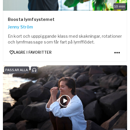
10
min
Boosta lymfsystemet
Jenny Ström
En kort och upppiggande klass med skakningar, rotationer
och lymfmassage som får fart på lymfflödet.
LAGRE I FAVORITTER
PASSAR ALLA