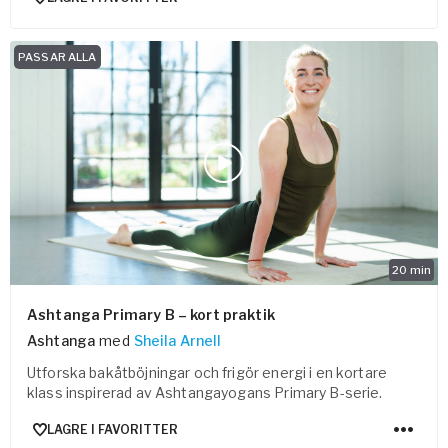
PASSAR ALLA
20
min
Ashtanga Primary B – kort praktik
Ashtanga
med
Sheila Arnell
Utforska bakåtböjningar och frigör energi i en kortare
klass inspirerad av Ashtangayogans Primary B-serie.
LAGRE I FAVORITTER