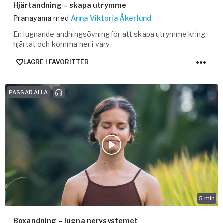
Hjärtandning – skapa utrymme
Pranayama
med
Anna Viktoria Åkerlund
En lugnande andningsövning för att skapa utrymme kring
hjärtat och komma ner i varv.
LAGRE I FAVORITTER
PASSAR ALLA
5
min
Boxandning – lugna nervsystemet