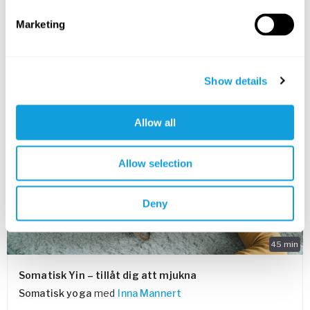
Långsamma och inkännande rörelser som ger höfterna
Marketing
möjlighet att mjukna varsamt.
LAGRE I FAVORITTER
Show details
PASSAR ALLA
Allow all
Allow selection
Deny
45
min
Somatisk Yin – tillåt dig att mjukna
Somatisk yoga
med
Inna Mannert