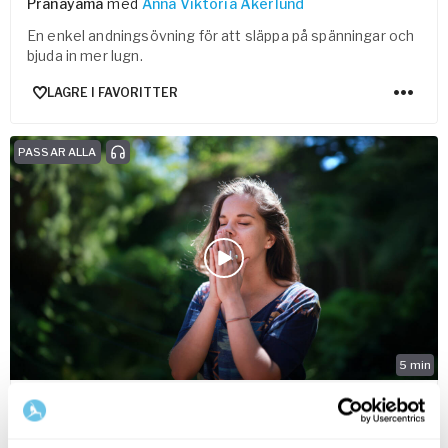
Pranayama
med
Anna Viktoria Åkerlund
En enkel andningsövning för att släppa på spänningar och
bjuda in mer lugn.
LAGRE I FAVORITTER
PASSAR ALLA
5
min
Three Anchors Meditation
Fokus- & koncentrationsmeditation
med