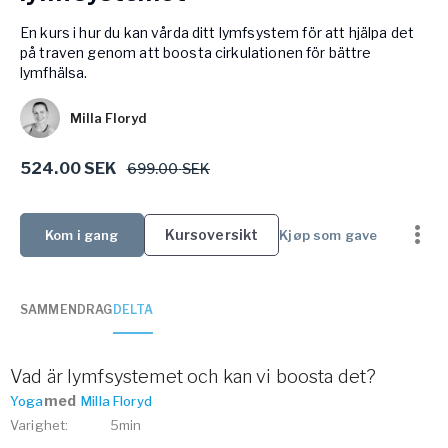
Bli samarbeidspartner med Yogobe
En kurs i hur du kan vårda ditt lymfsystem för att hjälpa det
Yogobe Health & Care
på traven genom att boosta cirkulationen för bättre
Yogobes helsesatsinger for å styrke folkehelsen
lymfhälsa.
global_menu.more.far.title
global_menu.more.far.desc
Milla Floryd
For bedrifter og arbeidsgivere
Støtte til arbeidsgivere, forsikringsselskaper og
524.00 SEK
699.00
SEK
organisasjoner
Arbeidsgivere
Kursoversikt
Kom i gang
Kjøp som gave
Pausa Smart
Yogobe för yogalærere
SAMMENDRAG
DELTA
Hotell & konferanse
Vad är lymfsystemet och kan vi boosta det?
med
Yoga
Milla Floryd
Varighet
:
5min