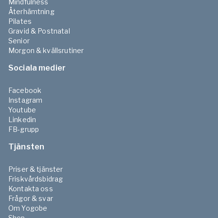
Mindfulness
Återhämtning
6
Stimulera återflöde med
Pilates
återhämtning
Gravid & Postnatal
-
10
min
Forhåndsvisning
Senior
Morgon & kvällsrutiner
7
Guida återflödet – egenvårdsrutin
Sociala medier
-
10
min
Forhåndsvisning
Facebook
Instagram
8
Youtube
Lymfboostande paus under dagen
Linkedin
-
3
min
Forhåndsvisning
FB-grupp
Tjänsten
Kursutvärdering
Priser & tjänster
9
Utvärdering
Friskvårdsbidrag
Undersøkelse
Kontakta oss
Frågor & svar
Om Yogobe
Shop