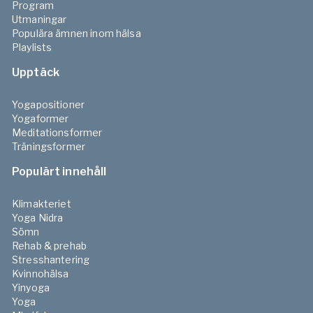
börja skapa rutiner för att optimera lymfflödet över tid.
Program
Utmaningar
Populära ämnen inom hälsa
2
Lymfyoga för morgonen
Playlists
-
10
min
Forhåndsvisning
Upptäck
3
Yogapositioner
Öka lymfflödet– ansiktsyoga
Yogaformer
-
10
min
Forhåndsvisning
Meditationsformer
Träningsformer
4
Populärt innehåll
Mer glow – ansiktsyoga
-
5
min
Forhåndsvisning
Klimakteriet
Yoga Nidra
Sömn
Lymfövningar
Rehab & prehab
Stresshantering
5
Ansiktsmassage för lymfsystemet
Kvinnohälsa
Yinyoga
-
10
min
Forhåndsvisning
Yoga