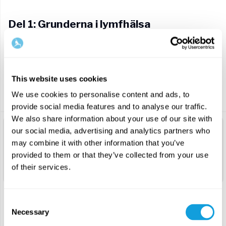
Del 1: Grunderna i lymfhälsa
Dags att djupdyka ner i lymfsystemets spännande värld! I
denna inledande del har vi samlat samtliga föreläsningar och
fördjupande material för dig att förkovra dig i. Du kommer få
en djupare förståelse för hur viktigt ett fungerande
This website uses cookies
lymfsystem är och hur du kan påverka ditt lymfsystem i
vardagen.
We use cookies to personalise content and ads, to
Les mer
provide social media features and to analyse our traffic.
Du hittar också i denna del skriftligt material om
We also share information about your use of our site with
lymfsystemets anatomi att läsa mer om och ta del av i lugn
Föreläsningar
our social media, advertising and analytics partners who
och ro. Det går självklart bra att variera föreläsningarna i
denna del med de praktiska klasserna och övningarna i del
may combine it with other information that you’ve
1
Vad är lymfsystemet och kan vi
två.
provided to them or that they’ve collected from your use
boosta det?
of their services.
-
5
min
Forhåndsvisning
2
Consent
Lymfsystem & immunförsvaret
Necessary
-
5
min
Forhåndsvisning
Selection