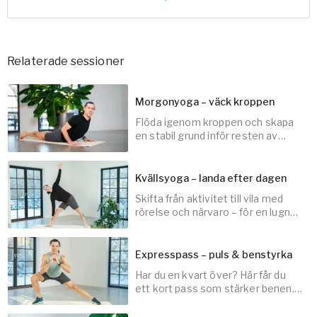
Relaterade sessioner
Morgonyoga – väck kroppen
Flöda igenom kroppen och skapa
en stabil grund inför resten av
dagen.
Kvällsyoga – landa efter dagen
Skifta från aktivitet till vila med
20
min
rörelse och närvaro – för en lugn
övergång in i kvällen.
Expresspass – puls & benstyrka
Har du en kvart över? Här får du
15
min
ett kort pass som stärker benen,
höjer pulsen och energin!