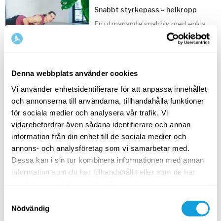
Snabbt styrkepass – helkropp
En utmanande snabbis med enkla
15
min
och effektiva övningar som
stärker hela kroppen.
Styrkepass – mage, rumpa, lår
Denna webbplats använder cookies
En härlig genomkörare för mage,
20
min
rumpa och lår – med kroppen som
Vi använder enhetsidentifierare för att anpassa innehållet
redskap.
och annonserna till användarna, tillhandahålla funktioner
för sociala medier och analysera vår trafik. Vi
vidarebefordrar även sådana identifierare och annan
information från din enhet till de sociala medier och
30
min
Relaterade temasidor
annons- och analysföretag som vi samarbetar med.
Dessa kan i sin tur kombinera informationen med annan
information som du har tillhandahållit eller som de har
samlat in när du har använt deras tjänster.
Samtyckesval
Nödvändig