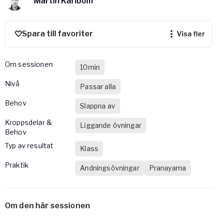
Martin Karlbom
Vården – Yogobe Health & Care
Så stöttar Yogobe patienter, förskrivare och sjukvården
FaR
Spara till favoriter
visa fler
Fysisk aktivitet på recept
Företag
Om sessionen
10min
Stöd till arbetsgivare, försäkringsbolag & organisationer
nivå
Passar alla
Arbetsgivare
Behov
Pausa Smart
Slappna av
Yogobe för yogalärare
Kroppsdelar &
Liggande övningar
Behov
Hotell & Konferens
Typ av resultat
Klass
Praktik
Andningsövningar
Pranayama
Om den här sessionen