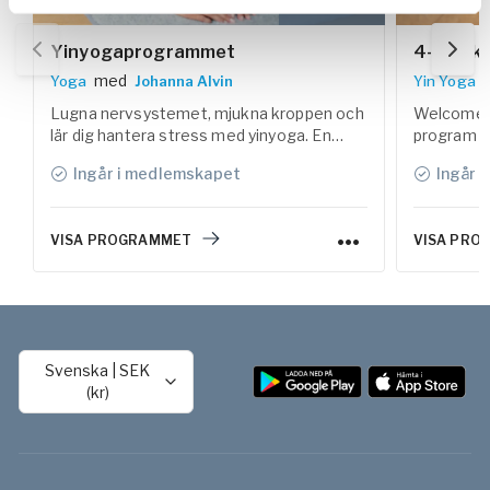
Yinyogaprogrammet
4-Week 
med
Yoga
Johanna Alvin
Yin Yoga
Lugna nervsystemet, mjukna kroppen och
Welcome t
lär dig hantera stress med yinyoga. En
program – 
vilosam yogaform som är ett bra
slow down,
Ingår i medlemskapet
Ingår 
komplement till annan yoga och träning.
calm in bo
VISA PROGRAMMET
VISA PRO
Svenska
|
SEK
(kr)