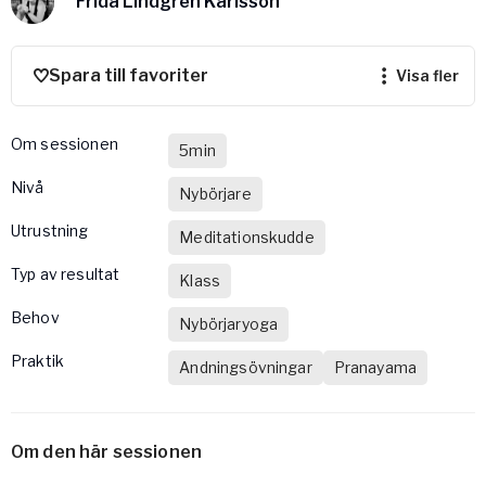
Frida Lindgren Karlsson
Vården – Yogobe Health & Care
Så stöttar Yogobe patienter, förskrivare och sjukvården
FaR
Spara till favoriter
visa fler
Fysisk aktivitet på recept
Företag
Om sessionen
5min
Stöd till arbetsgivare, försäkringsbolag & organisationer
nivå
Nybörjare
Arbetsgivare
Utrustning
Pausa Smart
Meditationskudde
Yogobe för yogalärare
Typ av resultat
Klass
Hotell & Konferens
Behov
Nybörjaryoga
Praktik
Andningsövningar
Pranayama
Om den här sessionen