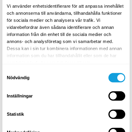
Vi använder enhetsidentifierare för att anpassa innehållet
och annonserna till användarna, tillhandahålla funktioner
för sociala medier och analysera vår trafik. Vi
vidarebefordrar även sådana identifierare och annan
information från din enhet till de sociala medier och
Stresshantering – verktyg för
Sömn – s
annons- och analysföretag som vi samarbetar med.
stress & oro
sömnbes
Dessa kan i sin tur kombinera informationen med annan
På denna sida hittar du innehåll för dig som
På denna s
information som du har tillhandahållit eller som de har
vill lära dig hantera och minska stress och
vill lära 
samlat in när du har använt deras tjänster.
oro i vardagen.
förbättra 
Samtyckesval
Nödvändig
Relaterade program
Inställningar
Statistik
4 veckor