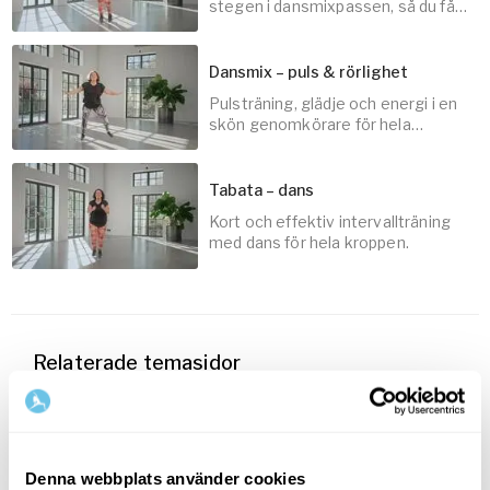
10
min
stegen i dansmixpassen, så du får
ut max av dansträningen.
Dansmix – puls & rörlighet
Pulsträning, glädje och energi i en
5
min
skön genomkörare för hela
kroppen.
Tabata – dans
Kort och effektiv intervallträning
30
min
med dans för hela kroppen.
15
min
Relaterade temasidor
Denna webbplats använder cookies