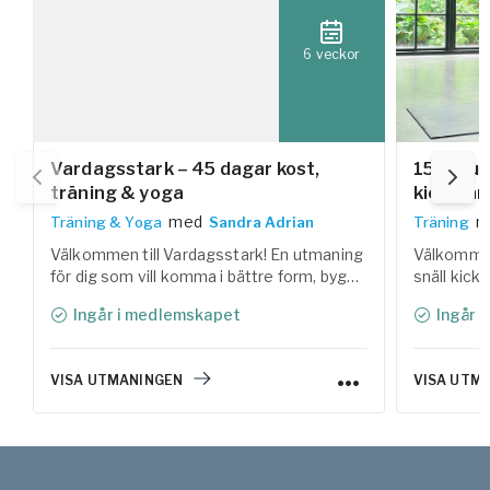
6 veckor
Vardagsstark – 45 dagar kost,
15 minute
träning & yoga
kickstar
med
m
Träning & Yoga
Sandra Adrian
Träning
Välkommen till Vardagsstark! En utmaning
Välkommen 
för dig som vill komma i bättre form, bygga
snäll kicks
styrka och få mer energi i vardagen.
inom olika
Ingår i medlemskapet
Ingår 
Tillsammans med Linas Matkasse har vi
förhoppnin
samlat träning, yoga, återhämtning och
lusten och
lättlagade, näringsrika recept i ett
VISA UTMANINGEN
VISA UTM
helhetskoncept som är enkelt att följa.