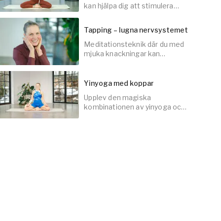
kan hjälpa dig att stimulera
vagusnerven och lugna
nervsystemet.
Tapping – lugna nervsystemet
Meditationsteknik där du med
10
min
mjuka knackningar kan
stimulera vagusnerven och
bjuda in lugn och närvaro.
Yinyoga med koppar
Upplev den magiska
10
min
kombinationen av yinyoga och
koppning!
30
min