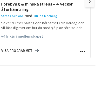
Förebygg & minska stress – 4 veckor
Str
återhämtning
Stres
med
Stress och oro
Ulrica Norberg
Ett 1
med 
Söker du mer balans och hållbarhet i din vardag och
bas i
vill lära dig mer om hur du med hjälp av rörelse och
natur
återhämtning kan minska och förebygga stress? Då
Ingår i medlemskapet
I
är detta ett program för dig. I det här programmet
vill vi ge dig guidning för att minska stress i ditt liv
och verktyg för att lättare hantera stress.
VISA PROGRAMMET
VISA