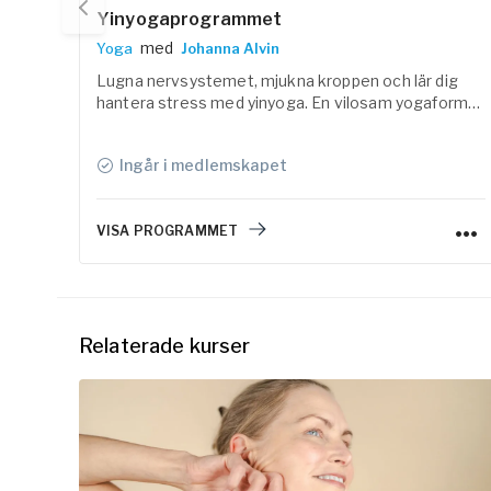
Yinyogaprogrammet
med
Yoga
Johanna Alvin
Lugna nervsystemet, mjukna kroppen och lär dig
hantera stress med yinyoga. En vilosam yogaform
som är ett bra komplement till annan yoga och
träning.
Ingår i medlemskapet
VISA PROGRAMMET
Relaterade kurser