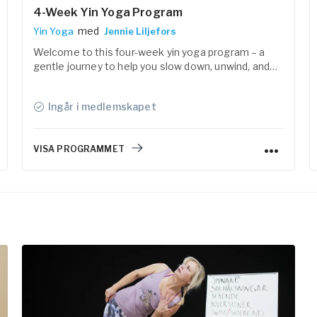
4-Week Yin Yoga Program
med
Yin Yoga
Jennie Liljefors
Welcome to this four-week yin yoga program – a
gentle journey to help you slow down, unwind, and
find a sense of calm in both body and mind.
Ingår i medlemskapet
VISA PROGRAMMET