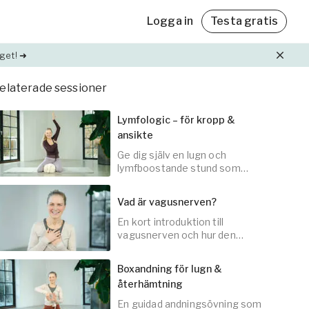
Logga in
Testa gratis
get! ➜
elaterade sessioner
Friskvårdsbidrag
Friskvårdsbidrag
Lymfologic – för kropp &
Med Yogobe Flex kan du använda hela
Med Yogobe Flex kan du använda hela
ansikte
friskvårdsbidraget – till sista kronan!
friskvårdsbidraget – till sista kronan!
ning
Ge dig själv en lugn och
Läs mer
Läs mer
et,
lymfboostande stund som
väcker flödet i ansiktet och
hela kroppen.
Vad är vagusnerven?
lda
En kort introduktion till
45
min
vagusnerven och hur den
påverkar din återhämtning och
ditt välmående.
Boxandning för lugn &
återhämtning
En guidad andningsövning som
5
min