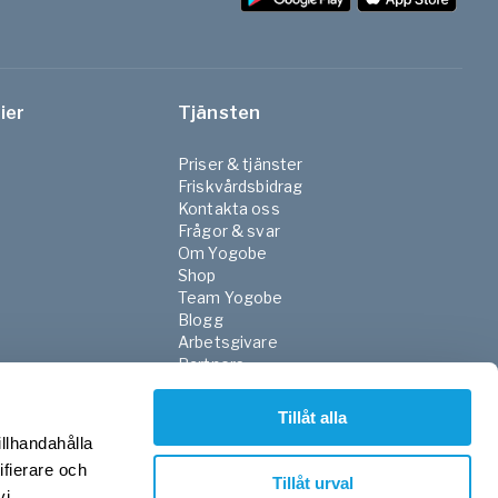
ier
Tjänsten
Priser & tjänster
Friskvårdsbidrag
Kontakta oss
Frågor & svar
Om Yogobe
Shop
Team Yogobe
Blogg
Arbetsgivare
Partners
NGO
FaR
Tillåt alla
Skola
illhandahålla
Sjukvården
ifierare och
Press
Tillåt urval
vi
Integritetspolicy