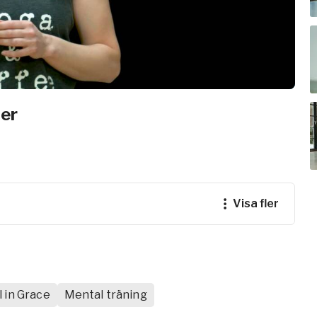
e
ogalärare
ferens
ier
visa fler
ul in Grace
Mental träning