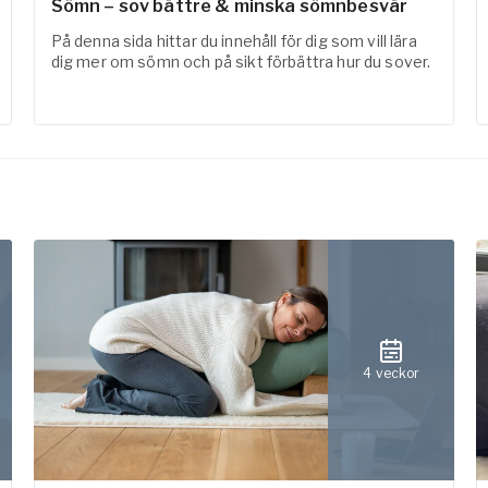
Sömn – sov bättre & minska sömnbesvär
På denna sida hittar du innehåll för dig som vill lära
dig mer om sömn och på sikt förbättra hur du sover.
4 veckor