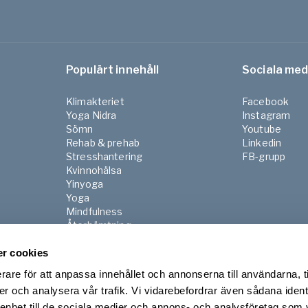
Populärt innehåll
Sociala med
Klimakteriet
Facebook
Yoga Nidra
Instagram
Sömn
Youtube
Rehab & prehab
Linkedin
Stresshantering
FB-grupp
Kvinnohälsa
Yinyoga
Yoga
Mindfulness
Återhämtning
Pilates
r cookies
Gravid & Postnatal
Senior
rare för att anpassa innehållet och annonserna till användarna, t
Morgon & kvällsrutiner
er och analysera vår trafik. Vi vidarebefordrar även sådana ident
 enhet till de sociala medier och annons- och analysföretag som 