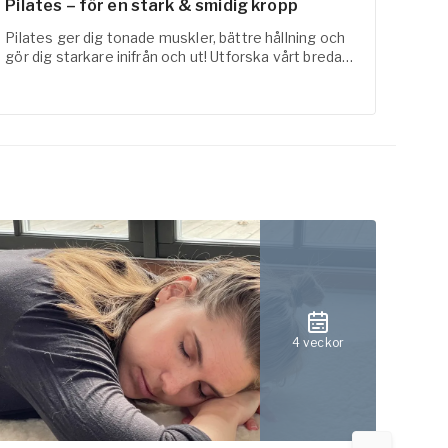
Pilates – för en stark & smidig kropp
Fysi
Pilates ger dig tonade muskler, bättre hållning och
FaR-a
gör dig starkare inifrån och ut! Utforska vårt breda
med t
utbud inom pilates online här!
erfar
4 veckor