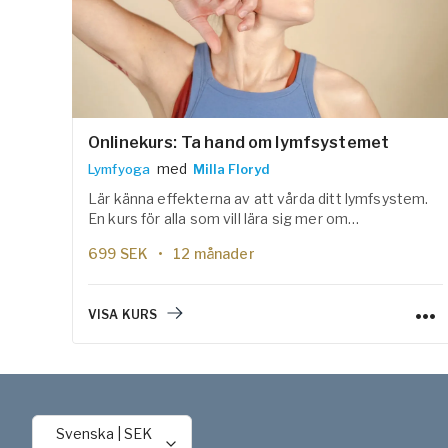
Onlinekurs: Ta hand om lymfsystemet
med
Lymfyoga
Milla Floryd
Lär känna effekterna av att vårda ditt lymfsystem.
En kurs för alla som vill lära sig mer om
lymfsystemet – hur det fungerar och hur du i din
699
SEK
12 månader
vardag kan hjälpa lymfsystemet på traven för att
boosta lymfcirkulation och undvika
lymfvätskeansamlingar i kroppen.
VISA KURS
Svenska
|
SEK