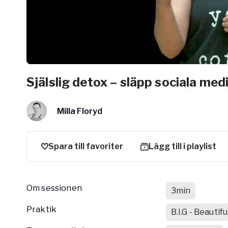
Arbetsgivar
Pausa Smart
Yogobe för y
Hotell & Kon
Själslig detox – släpp sociala med
Milla Floryd
Spara till favoriter
Lägg till i playlist
Om sessionen
3min
Praktik
B.I.G - Beautif