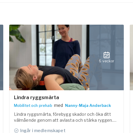
6 veckor
Lindra ryggsmärta
med
Mobilitet och prehab
Nanny-Maja Anderback
Lindra ryggsmärta, förebygg skador och öka ditt
välmående genom att avlasta och stärka ryggen.
Med bas i forskning om ländryggssmärta och
Ingår i medlemskapet
fysioterapi får du under vägledning av