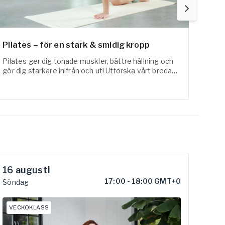
Pilates – för en stark & smidig kropp
Fysi
Pilates ger dig tonade muskler, bättre hållning och
FaR-a
gör dig starkare inifrån och ut! Utforska vårt breda
med t
utbud inom pilates online här!
erfar
16
augusti
22
17:00
-
18:00 GMT+0
Söndag
Lörd
VECKOKLASS
VE