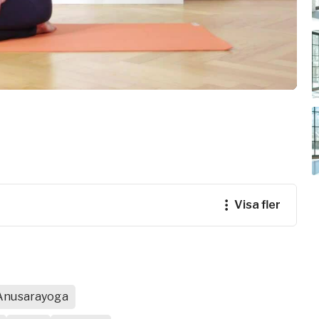
e
ogalärare
ferens
visa fler
Anusarayoga