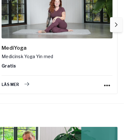
MediYoga
Slow
Medicinsk Yoga Yin
med
Flow
Gratis
Grat
LÄS MER
LÄS 