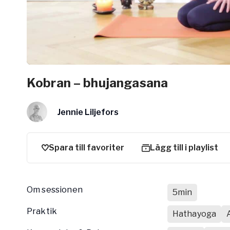
Arbetsgivar
Pausa Smart
Yogobe för y
Hotell & Kon
Kobran – bhujangasana
Jennie Liljefors
Spara till favoriter
Lägg till i playlist
Om sessionen
5min
Praktik
Hathayoga