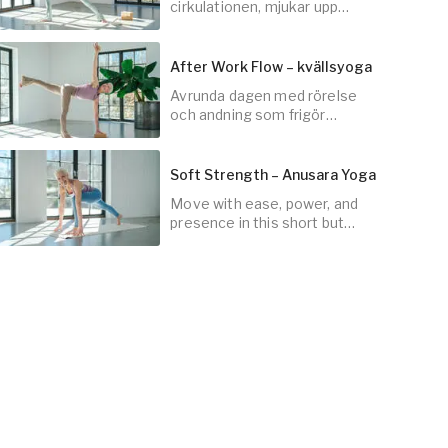
cirkulationen, mjukar upp
kroppen och fyller på med ny
energi till din dag.
After Work Flow – kvällsyoga
Avrunda dagen med rörelse
45
min
och andning som frigör
spänningar, stress och
stagnerad energi.
Soft Strength – Anusara Yoga
Move with ease, power, and
30
min
presence in this short but
sweet yoga class.
30
min