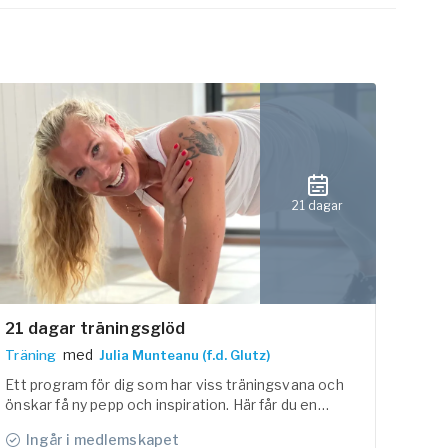
21 dagar
21 dagar träningsglöd
med
Träning
Julia Munteanu (f.d. Glutz)
Ett program för dig som har viss träningsvana och
önskar få ny pepp och inspiration. Här får du en
variation av hård träning och återhämtning som är
Ingår i medlemskapet
optimal och hållbar för kroppen.