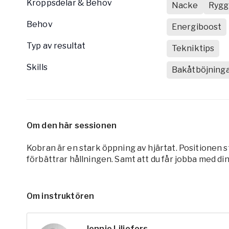
Kroppsdelar & Behov
Nacke
Rygg
Behov
Energiboost
Typ av resultat
Tekniktips
Skills
Bakåtböjning
Om den här sessionen
Kobran är en stark öppning av hjärtat. Positionen 
förbättrar hållningen. Samt att du får jobba med di
Om instruktören
Jennie Liljefors