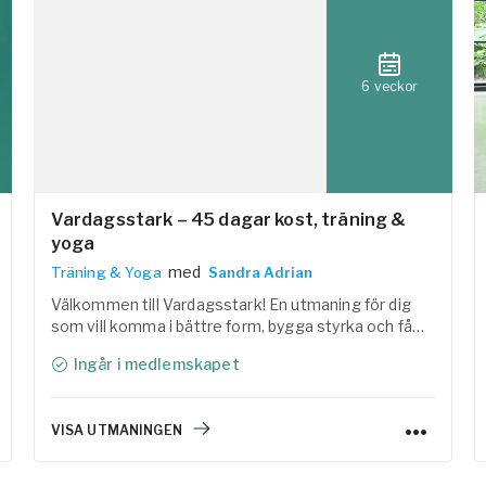
6 veckor
Vardagsstark – 45 dagar kost, träning &
yoga
med
Träning & Yoga
Sandra Adrian
Välkommen till Vardagsstark! En utmaning för dig
som vill komma i bättre form, bygga styrka och få
mer energi i vardagen. Tillsammans med Linas
Ingår i medlemskapet
Matkasse har vi samlat träning, yoga, återhämtning
och lättlagade, näringsrika recept i ett
helhetskoncept som är enkelt att följa.
VISA UTMANINGEN