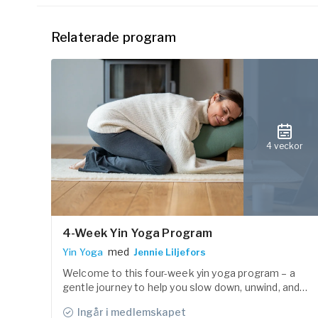
Relaterade program
4 veckor
4-Week Yin Yoga Program
med
Yin Yoga
Jennie Liljefors
Welcome to this four-week yin yoga program – a
gentle journey to help you slow down, unwind, and
find a sense of calm in both body and mind.
Ingår i medlemskapet