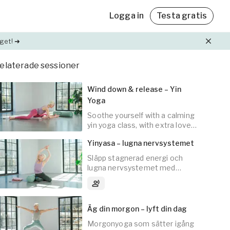
Logga in
Testa gratis
get! ➜
elaterade sessioner
Friskvårdsbidrag
Friskvårdsbidrag
Wind down & release – Yin
Med Yogobe Flex kan du använda hela
Med Yogobe Flex kan du använda hela
Yoga
friskvårdsbidraget – till sista kronan!
friskvårdsbidraget – till sista kronan!
ning
Soothe yourself with a calming
Läs mer
Läs mer
et,
yin yoga class, with extra love
and care for your hips.
Yinyasa – lugna nervsystemet
lda
Släpp stagnerad energi och
lugna nervsystemet med
30
min
mjuka flöden och vilsamma
3
Ljudspår
positioner.
Äg din morgon – lyft din dag
Morgonyoga som sätter igång
20
min