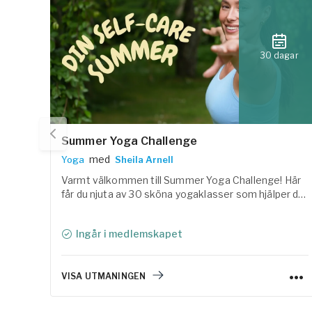
30 dagar
Summer Yoga Challenge
med
Yoga
Sheila Arnell
Varmt välkommen till Summer Yoga Challenge! Här
får du njuta av 30 sköna yogaklasser som hjälper dig
att landa i kroppen, reglera nervsystemet och skapa
utrymme för både rörelse och vila under sommaren.
Ingår i medlemskapet
VISA UTMANINGEN