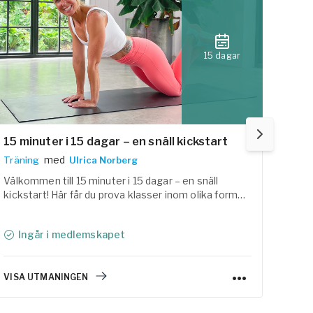
15 dagar
15 minuter i 15 dagar – en snäll kickstart
12 d
med
Träning
Ulrica Norberg
Yoga
Välkommen till 15 minuter i 15 dagar – en snäll
Välko
kickstart! Här får du prova klasser inom olika former
olika
av träning och yoga som förhoppningsvis hjälper dig
och f
att väcka lusten och motivation att fortsätta.
åter
Ingår i medlemskapet
I
VISA UTMANINGEN
VISA