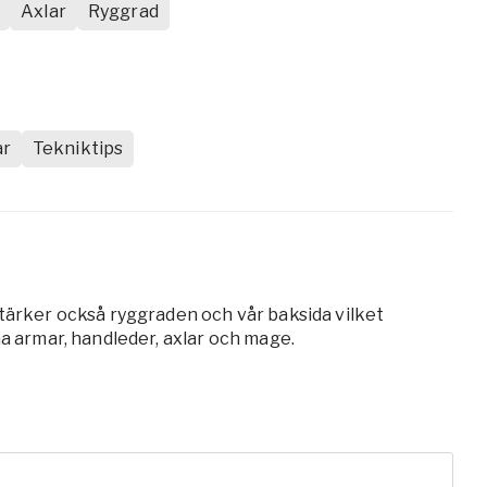
Axlar
Ryggrad
ar
Tekniktips
stärker också ryggraden och vår baksida vilket
na armar, handleder, axlar och mage.