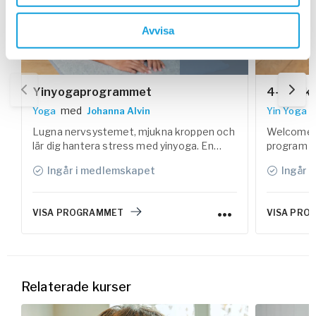
6 veckor
Avvisa
Yinyogaprogrammet
4-Week 
med
Yoga
Johanna Alvin
Yin Yoga
Lugna nervsystemet, mjukna kroppen och
Welcome t
lär dig hantera stress med yinyoga. En
program – 
vilosam yogaform som är ett bra
slow down,
Ingår i medlemskapet
Ingår 
komplement till annan yoga och träning.
calm in bo
VISA PROGRAMMET
VISA PRO
Relaterade kurser