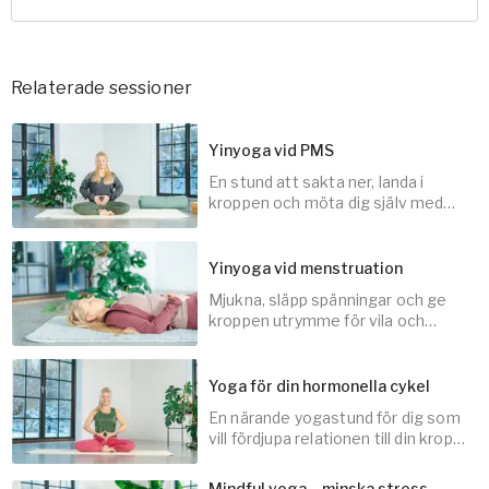
Relaterade sessioner
Yinyoga vid PMS
En stund att sakta ner, landa i
kroppen och möta dig själv med
lite extra omtanke.
Yinyoga vid menstruation
Mjukna, släpp spänningar och ge
30
min
kroppen utrymme för vila och
återhämtning när du har mens.
Yoga för din hormonella cykel
En närande yogastund för dig som
30
min
vill fördjupa relationen till din kropp
och din hormonella rytm.
Mindful yoga – minska stress