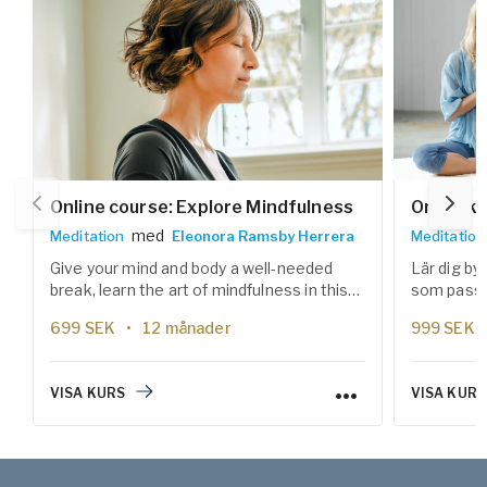
Online course: Explore Mindfulness
Onlineku
med
Meditation
Eleonora Ramsby Herrera
Meditation
Give your mind and body a well-needed
Lär dig by
break, learn the art of mindfulness in this
som passar
six weeks meditation course.
prestation
699
SEK
12 månader
999
SEK
effektiva 
stärka fok
vardagen.
VISA KURS
VISA KURS