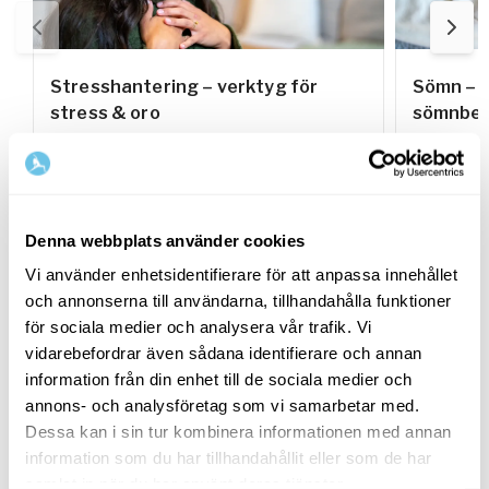
Stresshantering – verktyg för
Sömn – s
stress & oro
sömnbes
På denna sida hittar du innehåll för dig som
På denna s
vill lära dig hantera och minska stress och
vill lära 
oro i vardagen.
förbättra 
Denna webbplats använder cookies
Vi använder enhetsidentifierare för att anpassa innehållet
Relaterade utmaningar
och annonserna till användarna, tillhandahålla funktioner
för sociala medier och analysera vår trafik. Vi
vidarebefordrar även sådana identifierare och annan
information från din enhet till de sociala medier och
annons- och analysföretag som vi samarbetar med.
12 dagar
Dessa kan i sin tur kombinera informationen med annan
information som du har tillhandahållit eller som de har
samlat in när du har använt deras tjänster.