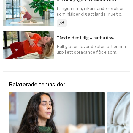
Långsamma, inkännande rörelser
som hjälper dig att landa i nuet och
30
min
släppa taget om stress.
3
Ljudspår
Tänd elden i dig – hatha flow
Håll glöden levande utan att brinna
30
min
upp i ett sprakande flöde som
både skapar värme och ett lugn
inombords.
30
min
Relaterade temasidor