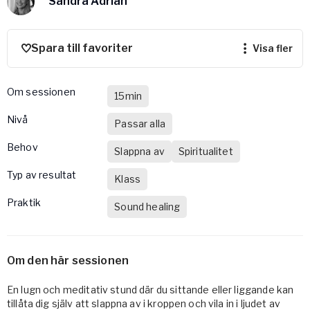
Sandra Adrian
Vården – Yogobe Health & Care
Så stöttar Yogobe patienter, förskrivare och sjukvården
FaR
Spara till favoriter
visa fler
Fysisk aktivitet på recept
Företag
Om sessionen
15min
Stöd till arbetsgivare, försäkringsbolag & organisationer
nivå
Passar alla
Arbetsgivare
Behov
Pausa Smart
Slappna av
Spiritualitet
Yogobe för yogalärare
Typ av resultat
Klass
Hotell & Konferens
Praktik
Sound healing
Om den här sessionen
En lugn och meditativ stund där du sittande eller liggande kan
tillåta dig själv att slappna av i kroppen och vila in i ljudet av