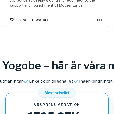
A practice to deeply ground and reconnect to the
Följ Sarah-Jane Perman 
support and nourishment of Mother Earth.
Facebook:
@sarahjaneper
Instagram:
sarahjaneperm
SPARA TILL FAVORITER
av Yogobe – här är vår
h utmaningar
Enkelt och tillgängligt
Ingen bindningst
Mest prisvärt
ÅRSPRENUMERATION