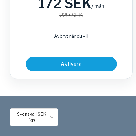
172
SEK
/
mån
229
SEK
Avbryt när du vill
Aktivera
Svenska
|
SEK
(kr)