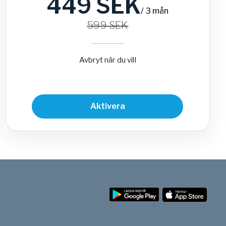
449
SEK
/
3 mån
599
SEK
Avbryt när du vill
Aktivera