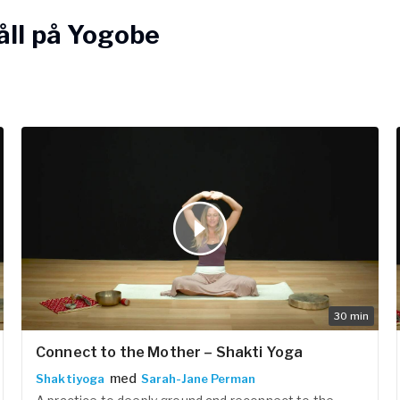
Ditt bröst ger liv.
e
Ditt kön är en mystisk skol
åll på Yogobe
Vänd blicken inåt.
Använd ugglesyn för att se
ogalärare
Glid under ytan och känn hur
Gift dig med månen.
ferens
Skilj dig från intellektets 
Hitta mening i dina drömma
Följ ingen auktoritet, utan
Gör en helig eld
Och elda upp allt som du sku
Gör bränsle av skammen.
Låt din dans vara vild
Din röst var ärlig
Och ditt hjärta otämjt.
Var cyklisk
Inte förnuftig.
30
min
Initiera dig själv.
Initiera dig själv!"
Connect to the Mother – Shakti Yoga
- Aisha Wolfe
med
Shaktiyoga
Sarah-Jane Perman