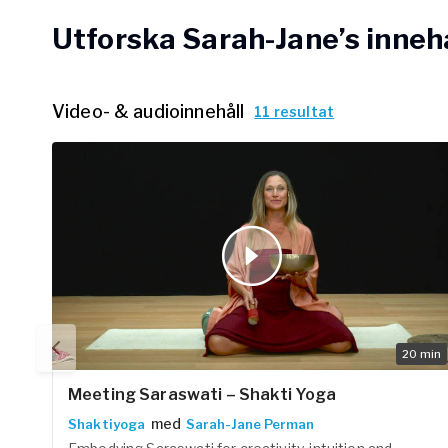
Arbetsgivar
Utforska Sarah-Jane’s inneh
Pausa Smart
Yogobe för y
Video- & audioinnehåll
11 resultat
Hotell & Kon
20
min
Meeting Saraswati – Shakti Yoga
med
Shaktiyoga
Sarah-Jane Perman