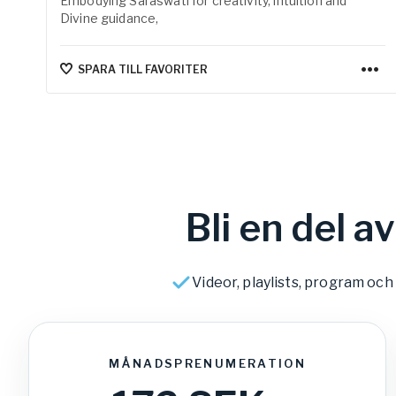
Embodying Saraswati for creativity, intuition and
Divine guidance,
SPARA TILL FAVORITER
Bli en del 
Videor, playlists, program oc
MÅNADSPRENUMERATION