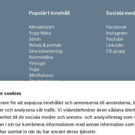
Populärt innehåll
Sociala med
Klimakteriet
Facebook
Yoga Nidra
Instagram
Sömn
Youtube
Rehab & prehab
Linkedin
Stresshantering
FB-grupp
Kvinnohälsa
Yinyoga
Yoga
Mindfulness
Återhämtning
Pilates
Gravid & Postnatal
r cookies
Senior
rare för att anpassa innehållet och annonserna till användarna, t
Morgon & kvällsrutiner
er och analysera vår trafik. Vi vidarebefordrar även sådana ident
 enhet till de sociala medier och annons- och analysföretag som 
 i sin tur kombinera informationen med annan information som
e har samlat in när du har använt deras tjänster.