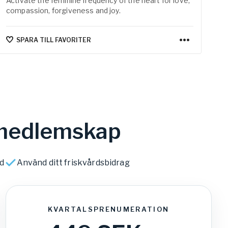
Activate the feminine frequency of the heart for love,
Ov
för mer information:
compassion, forgiveness and joy.
ra
man
an
SPARA TILL FAVORITER
a medlemskap
id
Använd ditt friskvårdsbidrag
KVARTALSPRENUMERATION