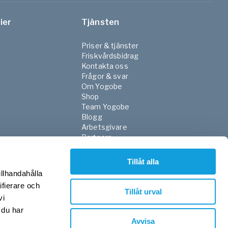
ier
Tjänsten
Priser & tjänster
Friskvårdsbidrag
Kontakta oss
Frågor & svar
Om Yogobe
Shop
Team Yogobe
Blogg
Arbetsgivare
Partners
NGO
FaR
Tillåt alla
Skola
illhandahålla
Sjukvården
ifierare och
Press
Tillåt urval
vi
Integritetspolicy
Villkor
 du har
Avvisa