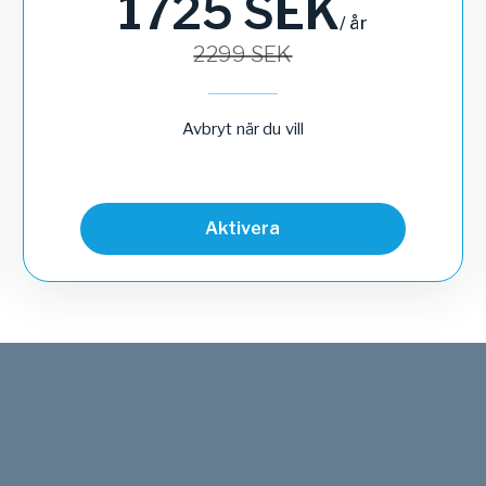
1725
SEK
/
år
2299
SEK
Avbryt när du vill
Aktivera