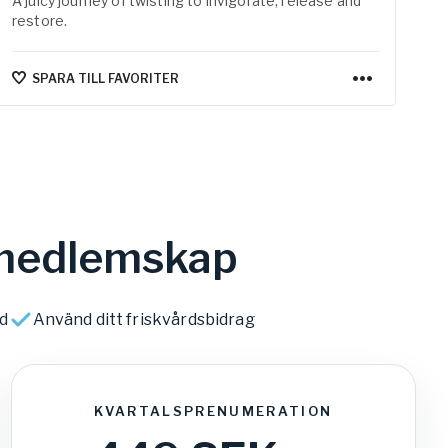
A juicy journey of twisting to invigorate, release and
Su
restore.
le
SPARA TILL FAVORITER
a medlemskap
id
Använd ditt friskvårdsbidrag
KVARTALSPRENUMERATION