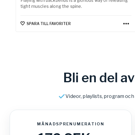
Playing with backbends is a glorious way of releasing
tight muscles along the spine.
SPARA TILL FAVORITER
Bli en del 
Videor, playlists, program oc
MÅNADSPRENUMERATION