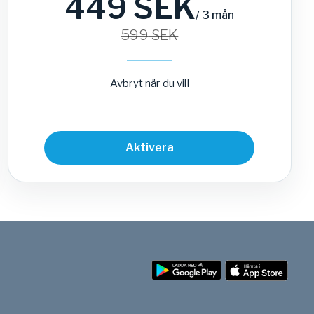
449
SEK
/
3 mån
599
SEK
Avbryt när du vill
Aktivera