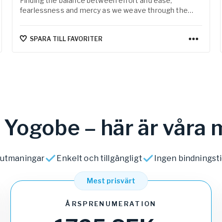
Finding the balance between effort and ease,
fearlessness and mercy as we weave through the
warrior series.
SPARA TILL FAVORITER
av Yogobe – här är vår
h utmaningar
Enkelt och tillgängligt
Ingen bindningst
Mest prisvärt
ÅRSPRENUMERATION