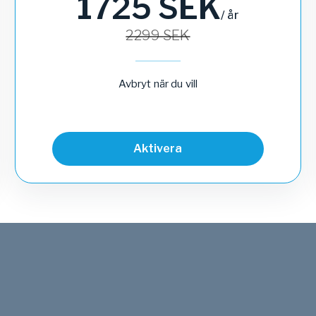
1725
SEK
/
år
2299
SEK
Avbryt när du vill
Aktivera