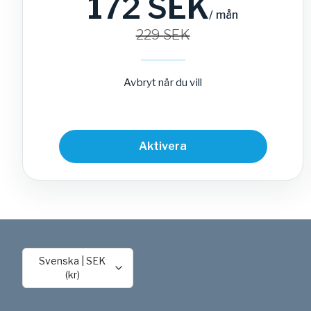
172
SEK
/
mån
229
SEK
Avbryt när du vill
Aktivera
Svenska
|
SEK
(kr)