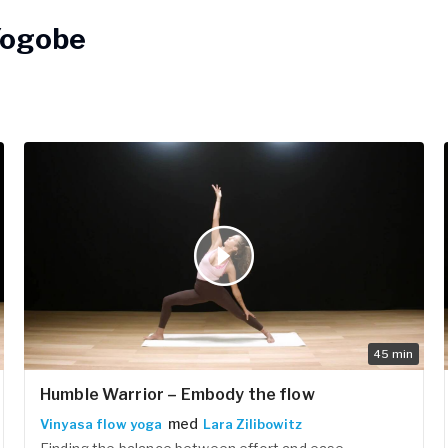
e
En klass med Lara är rå, lekf
 Yogobe
inspirerad av naturen är va
själva – och världen omkrin
ogalärare
ferens
45
min
Humble Warrior – Embody the flow
med
Vinyasa flow yoga
Lara Zilibowitz