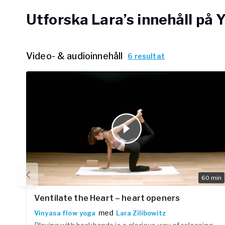
Arbetsgivar
Utforska Lara’s innehåll på
Pausa Smart
Yogobe för y
Video- & audioinnehåll
6 resultat
Hotell & Kon
60
min
Ventilate the Heart – heart openers
med
Vinyasa flow yoga
Lara Zilibowitz