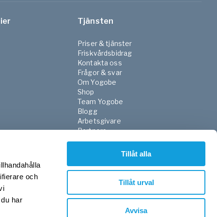
ier
Tjänsten
Priser & tjänster
Friskvårdsbidrag
Kontakta oss
Frågor & svar
Om Yogobe
Shop
Team Yogobe
Blogg
Arbetsgivare
Partners
NGO
FaR
Tillåt alla
Skola
illhandahålla
Sjukvården
ifierare och
Press
Tillåt urval
vi
Integritetspolicy
Villkor
 du har
Avvisa