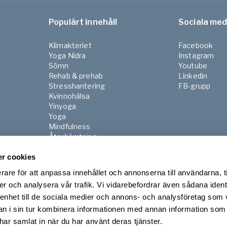
Populärt innehåll
Sociala med
Klimakteriet
Facebook
Yoga Nidra
Instagram
Sömn
Youtube
Rehab & prehab
Linkedin
Stresshantering
FB-grupp
Kvinnohälsa
Yinyoga
Yoga
Mindfulness
Återhämtning
Pilates
Gravid & Postnatal
r cookies
Senior
rare för att anpassa innehållet och annonserna till användarna, t
Morgon & kvällsrutiner
er och analysera vår trafik. Vi vidarebefordrar även sådana ident
 enhet till de sociala medier och annons- och analysföretag som 
 i sin tur kombinera informationen med annan information som
e har samlat in när du har använt deras tjänster.