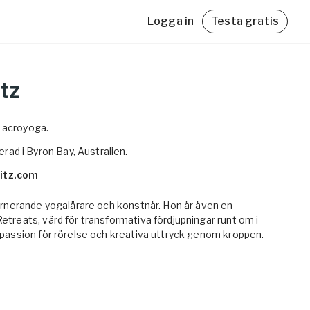
Logga in
Testa gratis
itz
Friskvårdsbidrag
Friskvårdsbidrag
, acroyoga.
Med Yogobe Flex kan du använda hela
Med Yogobe Flex kan du använda hela
friskvårdsbidraget – till sista kronan!
friskvårdsbidraget – till sista kronan!
rad i Byron Bay, Australien.
ning
Läs mer
Läs mer
et,
witz.com
turnerande yogalärare och konstnär. Hon är även en
lda
etreats, värd för transformativa fördjupningar runt om i
 passion för rörelse och kreativa uttryck genom kroppen.
de och dynamiska undervisningsstil, levererad med innerlig
 eleverna att njuta av varje sensation som en portal till
 rörelsemeditation.