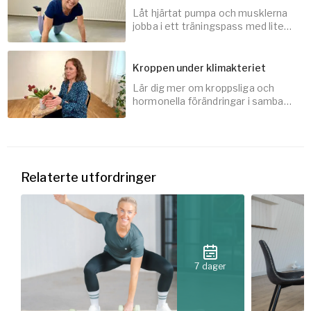
Låt hjärtat pumpa och musklerna
15
min
jobba i ett träningspass med lite
högre tempo.
Kroppen under klimakteriet
Lär dig mer om kroppsliga och
30
min
hormonella förändringar i samband
med klimakteriet.
3
min
Relaterte utfordringer
7 dager