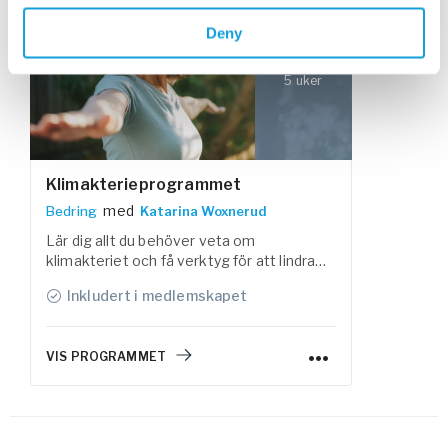
Deny
5 uker
Klimakterieprogrammet
med
Bedring
Katarina Woxnerud
Lär dig allt du behöver veta om
klimakteriet och få verktyg för att lindra
och hantera klimakteriebesvär – för att
Inkludert i medlemskapet
må ditt bästa jag! Programmet innehåller
fördjupande föreläsningar om klimakteriet
och klasser som stöttar dig till en
VIS PROGRAMMET
välmående balans mellan rörelse och
återhämtning.