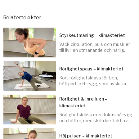
Relaterte økter
Styrkeutmaning – klimakteriet
Väck cirkulation, puls och muskler
till liv i en utmanande och härlig
styrkeklass!
Rörlighetspaus – klimakteriet
Kort rörlighetsklass för ben,
30
min
höftparti och rygg, som avslutar
med en återhämtande
andningsövning.
Rörlighet & inre lugn –
klimakteriet
Rörlighetsklass med fokus på rygg
10
min
och höfter, med skön bieffekt av
lugn och ro.
Höj pulsen – klimakteriet