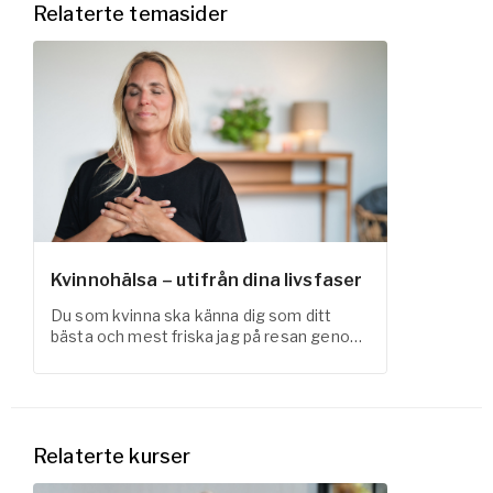
Relaterte temasider
Kvinnohälsa – utifrån dina livsfaser
Du som kvinna ska känna dig som ditt
bästa och mest friska jag på resan genom
livet! På denna sida hittar du samlade
verktyg och kunskap om menscykeln,
tiden under och efter graviditet,
klimakteriet och stressreducering.
Relaterte kurser