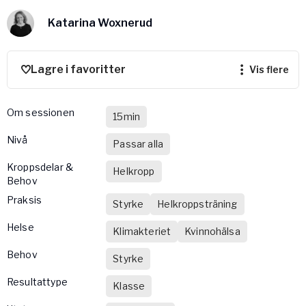
Bli samarbeidspartner med Yogobe
Katarina Woxnerud
Yogobe Health & Care
Yogobes helsesatsinger for å styrke folkehelsen
global_menu.more.far.title
Lagre i favoritter
vis flere
global_menu.more.far.desc
For bedrifter og arbeidsgivere
Om sessionen
Støtte til arbeidsgivere, forsikringsselskaper og
15min
organisasjoner
nivå
Passar alla
Arbeidsgivere
Kroppsdelar &
Helkropp
Pausa Smart
Behov
Yogobe för yogalærere
praksis
Styrke
Helkroppsträning
Hotell & konferanse
Helse
Klimakteriet
Kvinnohälsa
Behov
Styrke
Resultattype
Klasse