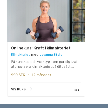
Onlinekurs: Kraft i klimakteriet
med
Klimakteriet
Jovanna Stolt
Få kunskap och verktyg som ger dig kraft
att navigera klimakteriet på ditt sätt.
Genom föreläsningar och klasser i träning,
999
SEK
12 måneder
yoga och stresshantering stärker du din
kropp, ditt nervsystem och din självkänsla.
VIS KURS