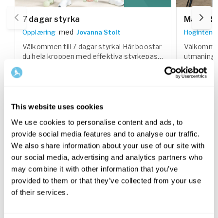
7 dagar styrka
Mage Ru
med
Opplæring
Jovanna Stolt
Högintensi
Välkommen till 7 dagar styrka! Här boostar
Välkommen 
du hela kroppen med effektiva styrkepass,
utmaning 
både med och utan vikter. Fokus ligger på
10 dagar b
Inkludert i medlemskapet
Inklud
att bygga funktionell styrka, stabilitet och
kropp geno
en kropp som bär dig i vardagen.
din mage, 
VIS UTFORDRINGEN
VIS UTFO
This website uses cookies
We use cookies to personalise content and ads, to
provide social media features and to analyse our traffic.
We also share information about your use of our site with
Relaterte LIVE-sessioner
our social media, advertising and analytics partners who
may combine it with other information that you’ve
provided to them or that they’ve collected from your use
01
september
06
okto
of their services.
17:00
-
18:15 GMT+0
Tirsdag
Tirsdag