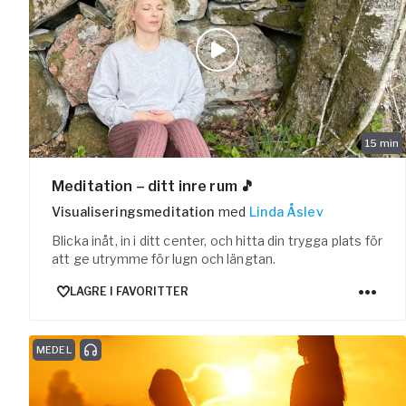
15
min
Meditation – ditt inre rum 🎵
Visualiseringsmeditation
med
Linda Åslev
Blicka inåt, in i ditt center, och hitta din trygga plats för
att ge utrymme för lugn och längtan.
LAGRE I FAVORITTER
MEDEL