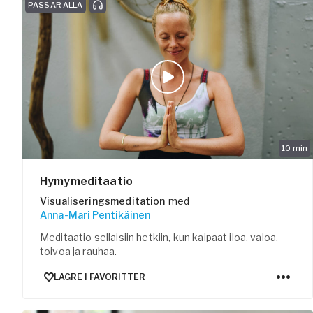
PASSAR ALLA
10
min
Hymymeditaatio
Visualiseringsmeditation
med
Anna-Mari Pentikäinen
Meditaatio sellaisiin hetkiin, kun kaipaat iloa, valoa,
toivoa ja rauhaa.
LAGRE I FAVORITTER