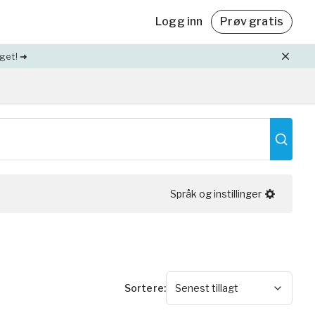
Logg inn
Prøv gratis
get! ➜
Friskvårdsbidrag
Med Yogobe Flex kan du använda hela
,
friskvårdsbidraget – till sista kronan!
Läs mer
Språk og instillinger
lda
Sortere
:
Senest tillagt