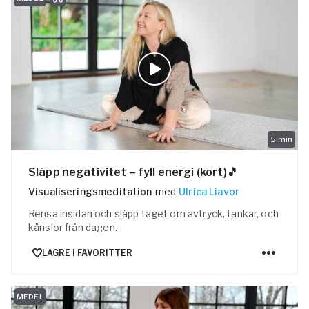
5
min
Släpp negativitet – fyll energi (kort)🎵
Visualiseringsmeditation
med
Ulrica Liavor
Rensa insidan och släpp taget om avtryck, tankar, och
känslor från dagen.
LAGRE I FAVORITTER
MEDEL