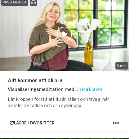
PASSAR ALLA
5
min
Allt kommer att bli bra
Visualiseringsmeditation
med
Ulrica Liavor
Låt kroppen förstå att du är hållen och trygg, när
känslor av rädsla och oro dyker upp.
LAGRE I FAVORITTER