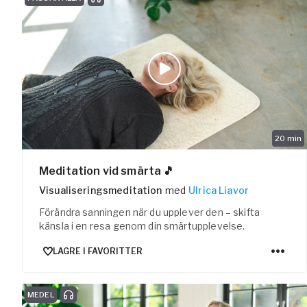
20
min
Meditation vid smärta 🎵
Visualiseringsmeditation
med
Ulrica Liavor
Förändra sanningen när du upplever den – skifta
känsla i en resa genom din smärtupplevelse.
LAGRE I FAVORITTER
MEDEL