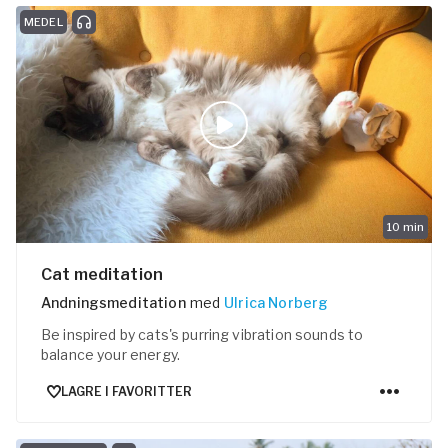
MEDEL
ogalærere
feranse
10
min
Cat meditation
Andningsmeditation
med
Ulrica Norberg
Be inspired by cats's purring vibration sounds to
balance your energy.
LAGRE I FAVORITTER