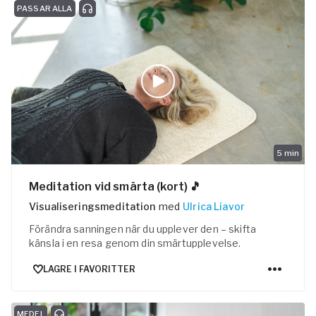
PASSAR ALLA
5
min
Meditation vid smärta (kort) 🎵
Visualiseringsmeditation
med
Ulrica Liavor
Förändra sanningen när du upplever den – skifta
känsla i en resa genom din smärtupplevelse.
LAGRE I FAVORITTER
MEDEL