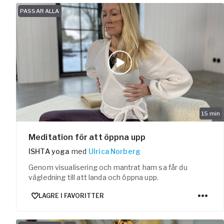
PASSAR ALLA
Pausa Smart
Yogobe för y
Hotell & kon
15
min
Meditation för att öppna upp
ISHTA yoga
med
Ulrica Norberg
Genom visualisering och mantrat ham sa får du
vägledning till att landa och öppna upp.
LAGRE I FAVORITTER