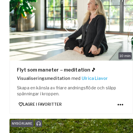
10
min
Flyt som maneter – meditation 🎵
Visualiseringsmeditation
med
Ulrica Liavor
Skapa en känsla av friare andningsflöde och släpp
spänningar i kroppen.
LAGRE I FAVORITTER
NYBÖRJARE