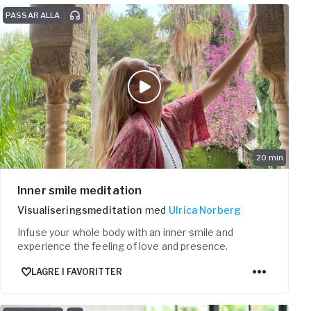
PASSAR ALLA
20
min
Inner smile meditation
Visualiseringsmeditation
med
Ulrica Norberg
Infuse your whole body with an inner smile and
experience the feeling of love and presence.
LAGRE I FAVORITTER