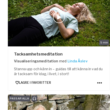
5
min
Tacksamhetsmeditation
Visualiseringsmeditation
med
Linda Åslev
Stanna upp och känn in – guidas till att känna in vad du
är tacksam för idag, i livet, i stort!
LAGRE I FAVORITTER
PASSAR ALLA