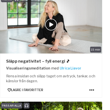
15
min
Släpp negativitet – fyll energi 🎵
Visualiseringsmeditation
med
Ulrica Liavor
Rensa insidan och släpp taget om avtryck, tankar, och
känslor från dagen.
LAGRE I FAVORITTER
PASSAR ALLA