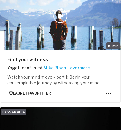
10
min
Find your witness
Yogafilosofi
med
Mike Bloch-Levermore
Watch your mind move – part 1: Begin your
contemplative journey by witnessing your mind.
LAGRE I FAVORITTER
PASSAR ALLA