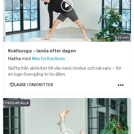
15
min
Kvällsyoga – landa efter dagen
Hatha
med
Martin Karlbom
Skifta från aktivitet till vila med rörelse och närvaro – för
en lugn övergång in i kvällen.
LAGRE I FAVORITTER
PASSAR ALLA