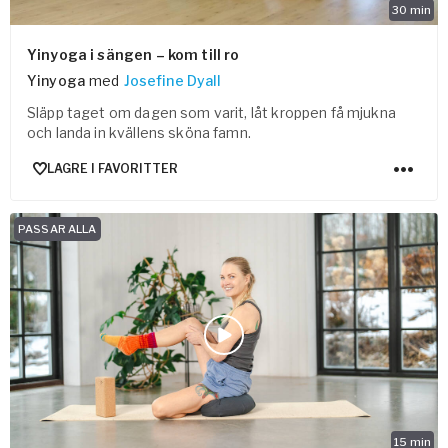
30
min
Yinyoga i sängen – kom till ro
Yinyoga
med
Josefine Dyall
Släpp taget om dagen som varit, låt kroppen få mjukna
och landa in kvällens sköna famn.
LAGRE I FAVORITTER
PASSAR ALLA
15
min