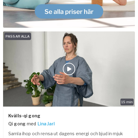
PASSAR ALLA
15
min
Kvälls-qi gong
Qi gong
med
Lina Jarl
Samla ihop och rensa ut dagens energi och bjud in mjuk