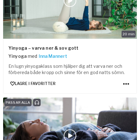
20
min
Yinyoga – varva ner & sov gott
Yinyoga
med
Inna Mannert
En lugn yinyogaklass som hjälper dig att varva ner och
förbereda både kropp och sinne för en god natts sömn.
LAGRE I FAVORITTER
PASSAR ALLA