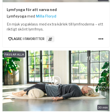
Lymfyoga för att varva ned
Lymfeyoga
med
Milla Floryd
En mjuk yogaklass med extra kärlek till lymfnoderna – ett
riktigt skönt lymfmys.
LAGRE I FAVORITTER
3
Lydspor
PASSAR ALLA
30
min