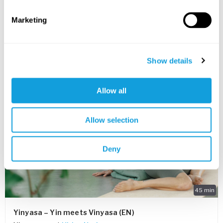
Yinyoga
med
Ulrica Norberg
Marketing
En skön kombinationen av yin och vinyasa yoga som
mjukar upp kroppen och stillar sinnet.
LAGRE I FAVORITTER
Show details
PASSAR ALLA
Allow all
Allow selection
Deny
45
min
Yinyasa – Yin meets Vinyasa (EN)