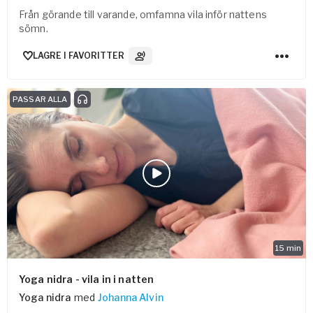
Från görande till varande, omfamna vila inför nattens
sömn.
LAGRE I FAVORITTER
3
Lydspor
PASSAR ALLA
15
min
Yoga nidra - vila in i natten
Yoga nidra
med
Johanna Alvin