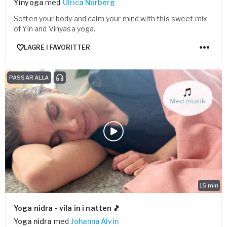
Yinyoga
med
Ulrica Norberg
Soften your body and calm your mind with this sweet mix
of Yin and Vinyasa yoga.
LAGRE I FAVORITTER
PASSAR ALLA
15
min
Yoga nidra - vila in i natten 🎵
Yoga nidra
med
Johanna Alvin