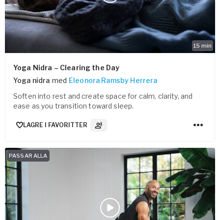
15
min
Yoga Nidra – Clearing the Day
Yoga nidra
med
Eleonora Ramsby Herrera
Soften into rest and create space for calm, clarity, and
ease as you transition toward sleep.
LAGRE I FAVORITTER
3
Lydspor
PASSAR ALLA