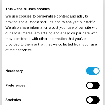
Yinyoga inför natten
Yinyoga
med
Ulrica Norberg
This website uses cookies
Landa i kroppen och lugna sinnet efter arbetsdagen eller
We use cookies to personalise content and ads, to
för att förbereda dig inför nattens sömn.
provide social media features and to analyse our traffic.
We also share information about your use of our site with
LAGRE I FAVORITTER
our social media, advertising and analytics partners who
may combine it with other information that you’ve
PASSAR ALLA
provided to them or that they’ve collected from your use
of their services.
Consent
Necessary
Selection
Preferences
45
min
Statistics
Yinyasa – yin möter vinyasa (SE)