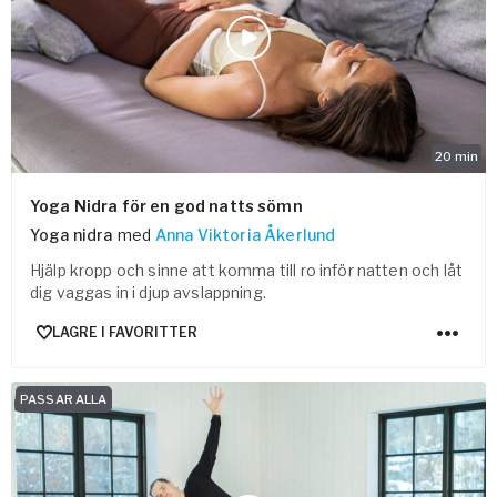
Bli samarbeidspartner med Yogobe
Yogobe Health & Care
Yogobes helsesatsinger for å styrke folkehelsen
global_menu.more.far.title
global_menu.more.far.desc
For bedrifter og arbeidsgivere
20
min
Støtte til arbeidsgivere, forsikringsselskaper og
Yoga Nidra för en god natts sömn
organisasjoner
Yoga nidra
med
Anna Viktoria Åkerlund
Arbeidsgivere
Hjälp kropp och sinne att komma till ro inför natten och låt
Pausa Smart
dig vaggas in i djup avslappning.
Yogobe för yogalærere
LAGRE I FAVORITTER
Hotell & konferanse
PASSAR ALLA