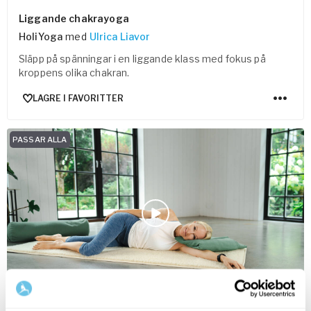
Liggande chakrayoga
HoliYoga
med
Ulrica Liavor
Släpp på spänningar i en liggande klass med fokus på
kroppens olika chakran.
LAGRE I FAVORITTER
PASSAR ALLA
30
min