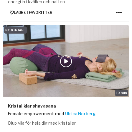
energi in i kvällen och natten.
LAGRE I FAVORITTER
NYBÖRJARE
10
min
Kristallklar shavasana
Female empowerment
med
Ulrica Norberg
Djup vila för hela dig med kristaller.