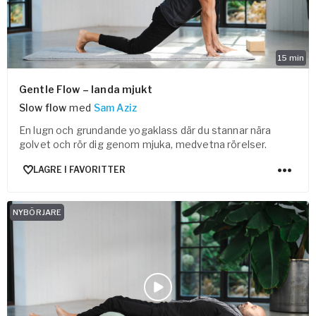
15
min
Gentle Flow – landa mjukt
Slow flow
med
Sam Aziz
En lugn och grundande yogaklass där du stannar nära
golvet och rör dig genom mjuka, medvetna rörelser.
LAGRE I FAVORITTER
NYBÖRJARE