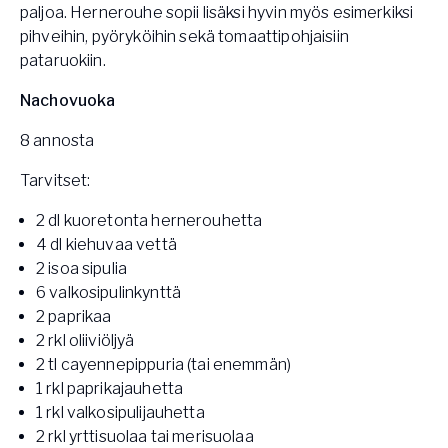
paljoa. Hernerouhe sopii lisäksi hyvin myös esimerkiksi
pihveihin, pyöryköihin sekä tomaattipohjaisiin
pataruokiin.
Nachovuoka
8 annosta
Tarvitset:
2 dl kuoretonta hernerouhetta
4 dl kiehuvaa vettä
2 isoa sipulia
6 valkosipulinkynttä
2 paprikaa
2 rkl oliiviöljyä
2 tl cayennepippuria (tai enemmän)
1 rkl paprikajauhetta
1 rkl valkosipulijauhetta
2 rkl yrttisuolaa tai merisuolaa