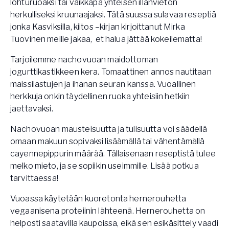
lohturuoaksi tai vaikkapa yhteisen illanvieton
herkulliseksi kruunaajaksi. Tätä suussa sulavaa reseptiä
jonka Kasviksilla, kiitos –kirjan kirjoittanut Mirka
Tuovinen meille jakaa, et halua jättää kokeilematta!
Tarjoilemme nachovuoan maidottoman
jogurttikastikkeen kera. Tomaattinen annos nautitaan
maissilastujen ja ihanan seuran kanssa. Vuoallinen
herkkuja onkin täydellinen ruoka yhteisiin hetkiin
jaettavaksi.
Nachovuoan mausteisuutta ja tulisuutta voi säädellä
omaan makuun sopivaksi lisäämällä tai vähentämällä
cayennepippurin määrää. Tällaisenaan reseptistä tulee
melko mieto, ja se sopiikin useimmille. Lisää potkua
tarvittaessa!
Vuoassa käytetään kuoretonta hernerouhetta
vegaanisena proteiinin lähteenä. Hernerouhetta on
helposti saatavilla kaupoissa, eikä sen esikäsittely vaadi