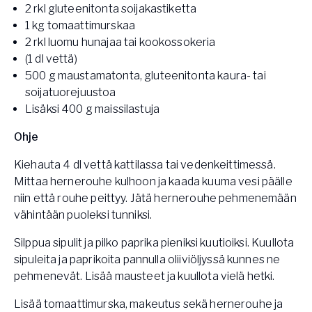
2 rkl gluteenitonta soijakastiketta
1 kg tomaattimurskaa
2 rkl luomu hunajaa tai kookossokeria
(1 dl vettä)
500 g maustamatonta, gluteenitonta kaura- tai
soijatuorejuustoa
Lisäksi 400 g maissilastuja
Ohje
Kiehauta 4 dl vettä kattilassa tai vedenkeittimessä.
Mittaa hernerouhe kulhoon ja kaada kuuma vesi päälle
niin että rouhe peittyy. Jätä hernerouhe pehmenemään
vähintään puoleksi tunniksi.
Silppua sipulit ja pilko paprika pieniksi kuutioiksi. Kuullota
sipuleita ja paprikoita pannulla oliiviöljyssä kunnes ne
pehmenevät. Lisää mausteet ja kuullota vielä hetki.
Lisää tomaattimurska, makeutus sekä hernerouhe ja