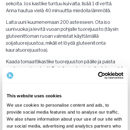
sekoita. Jos kastike tuntuu kuivalta, lisää 1 dl vettä.
Anna hautua vielä 40 minuuttia miedolla lämmöllä.
Laita uuni kuumenemaan 200 asteeseen. Ota iso
uunivuoka ja levitä vuoan pohjalle tuorejuusto (täysin
gluteenittoman ruoan valmistat käyttämällä
soijatuorejuustoa, mikäli et löydä gluteenitonta
kauratuorejuustoa).
Kaada tomaattikastike tuorejuuston päälle ja paista
vuokaa uunissa tunti. Tarjoile vuoka maissilastujen sekä
jogurttikastikkeen kera. Leikkaa halutessasi tarjolle
myös vihannestikkuja dippailtavaksi.
Vegaaninen jogurttikastike
This website uses cookies
We use cookies to personalise content and ads, to
Kermainen jogurttikastike pehmentää mausteista
provide social media features and to analyse our traffic.
nachovuokaa. Voit korvata kuivatun vihreän
We also share information about your use of our site with
korianterin esimerkiksi kuivatulla nokkosella.
our social media, advertising and analytics partners who