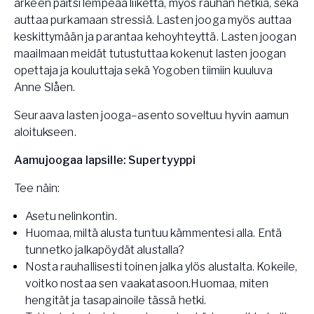
arkeen paitsi lempeää liikettä, myös rauhan hetkiä, sekä
auttaa purkamaan stressiä. Lasten jooga myös auttaa
keskittymään ja parantaa kehoyhteyttä. Lasten joogan
maailmaan meidät tutustuttaa kokenut lasten joogan
opettaja ja kouluttaja sekä Yogoben tiimiin kuuluva
Anne Slåen.
Seuraava lasten jooga–asento soveltuu hyvin aamun
aloitukseen.
Aamujoogaa lapsille: Supertyyppi
Tee näin:
Asetu nelinkontin.
Huomaa, miltä alusta tuntuu kämmentesi alla. Entä
tunnetko jalkapöydät alustalla?
Nosta rauhallisesti toinen jalka ylös alustalta. Kokeile,
voitko nostaa sen vaakatasoon.Huomaa, miten
hengität ja tasapainoile tässä hetki.