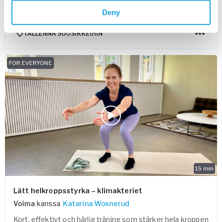
Rörlighetsklass med fokus på rygg och höfter, med skön
Deny
bieffekt av lugn och ro.
TALLENNA SUOSIKKEIHIN
FOR EVERYONE
15
min
Lätt helkroppsstyrka – klimakteriet
Voima
kanssa
Katarina Woxnerud
Kort, effektivt och härlig träning som stärker hela kroppen