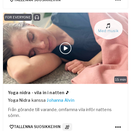
FOR EVERYONE
15
min
Yoga nidra - vila in i natten 🎵
Yoga Nidra
kanssa
Johanna Alvin
Från görande till varande, omfamna vila inför nattens
sömn.
TALLENNA SUOSIKKEIHIN
3
Ääniraidat