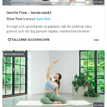
15
min
Gentle Flow – landa mjukt
Slow flow
kanssa
Sam Aziz
En lugn och grundande yogaklass där du stannar nära
golvet och rör dig genom mjuka, medvetna rörelser.
TALLENNA SUOSIKKEIHIN
INTERMEDIATE
15
min