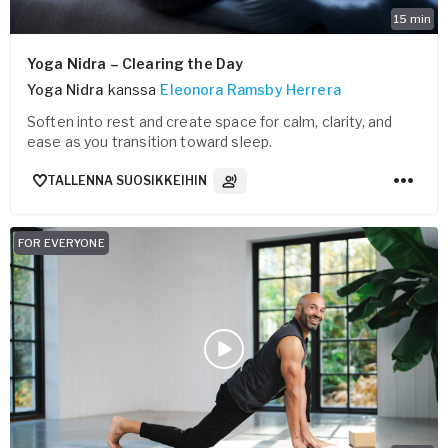
15
min
Yoga Nidra – Clearing the Day
Yoga Nidra
kanssa
Eleonora Ramsby Herrera
Soften into rest and create space for calm, clarity, and
ease as you transition toward sleep.
TALLENNA SUOSIKKEIHIN
3
Ääniraidat
FOR EVERYONE