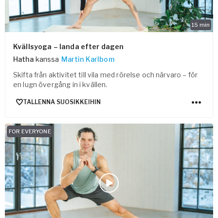
15
min
Kvällsyoga – landa efter dagen
Hatha
kanssa
Martin Karlbom
Skifta från aktivitet till vila med rörelse och närvaro – för
en lugn övergång in i kvällen.
TALLENNA SUOSIKKEIHIN
FOR EVERYONE