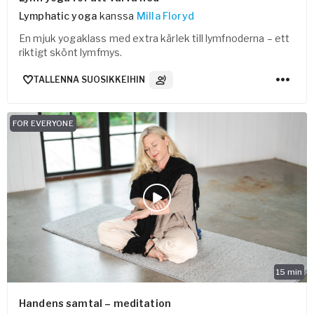
Lymphatic yoga
kanssa
Milla Floryd
En mjuk yogaklass med extra kärlek till lymfnoderna – ett
riktigt skönt lymfmys.
TALLENNA SUOSIKKEIHIN
3
Ääniraidat
FOR EVERYONE
15
min
Handens samtal – meditation