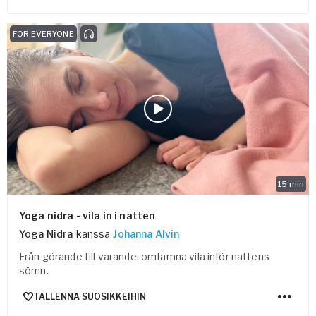
FOR EVERYONE
15
min
Yoga nidra - vila in i natten
Yoga Nidra
kanssa
Johanna Alvin
Från görande till varande, omfamna vila inför nattens
sömn.
TALLENNA SUOSIKKEIHIN