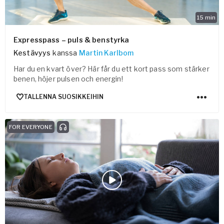
15
min
Expresspass – puls & benstyrka
Kestävyys
kanssa
Martin Karlbom
Har du en kvart över? Här får du ett kort pass som stärker
benen, höjer pulsen och energin!
TALLENNA SUOSIKKEIHIN
FOR EVERYONE