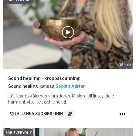
FOR EVERYONE
15
min
Sound healing – kroppsscanning
Sound healing
kanssa
Sandra Adrian
Låt klangskålarnas vibrationer få bidra till ljus, glädje,
harmoni, vitalitet och energi.
TALLENNA SUOSIKKEIHIN
3
Ääniraidat
FOR EVERYONE