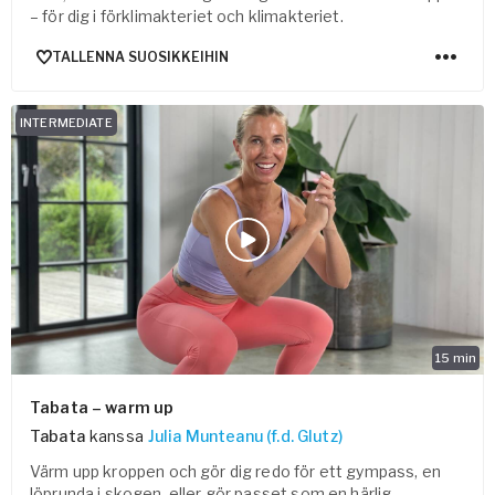
– för dig i förklimakteriet och klimakteriet.
TALLENNA SUOSIKKEIHIN
INTERMEDIATE
15
min
Tabata – warm up
Tabata
kanssa
Julia Munteanu (f.d. Glutz)
Värm upp kroppen och gör dig redo för ett gympass, en
löprunda i skogen, eller gör passet som en härlig