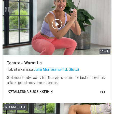
15
min
Tabata – Warm-Up
Tabata
kanssa
Julia Munteanu (f.d. Glutz)
Get your body ready for the gym, a run – or just enjoy it as
a feel-good movement break!
TALLENNA SUOSIKKEIHIN
INTERMEDIATE