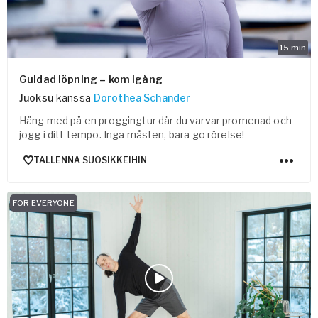
15
min
Guidad löpning – kom igång
Juoksu
kanssa
Dorothea Schander
Häng med på en proggingtur där du varvar promenad och
jogg i ditt tempo. Inga måsten, bara go rörelse!
TALLENNA SUOSIKKEIHIN
FOR EVERYONE