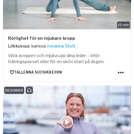
15
min
Rörlighet för en mjukare kropp
Liikkuvuus
kanssa
Jovanna Stolt
Väck kroppen och mjuka upp dina leder – inför
träningspasset eller för en skön start på dagen.
TALLENNA SUOSIKKEIHIN
BEGINNER