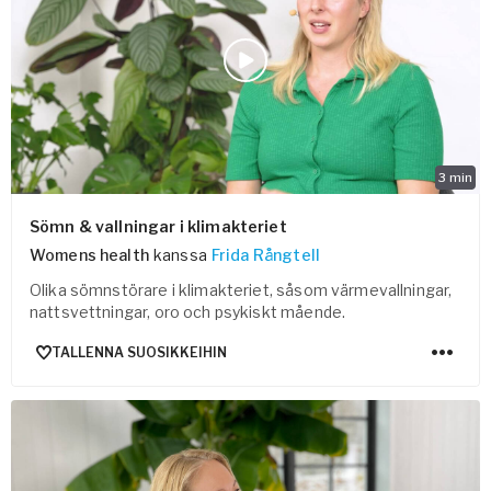
3
min
Sömn & vallningar i klimakteriet
Womens health
kanssa
Frida Rångtell
Olika sömnstörare i klimakteriet, såsom värmevallningar,
nattsvettningar, oro och psykiskt mående.
TALLENNA SUOSIKKEIHIN