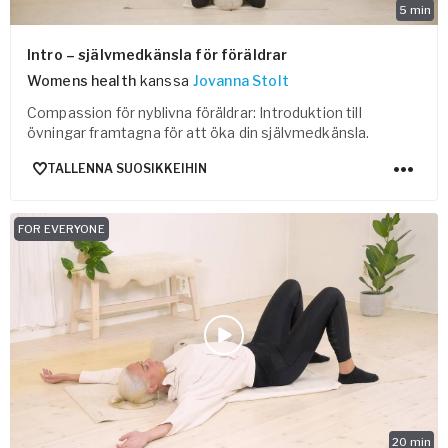
5
min
Intro – självmedkänsla för föräldrar
Womens health
kanssa
Jovanna Stolt
Compassion för nyblivna föräldrar: Introduktion till
övningar framtagna för att öka din självmedkänsla.
TALLENNA SUOSIKKEIHIN
FOR EVERYONE
20
min