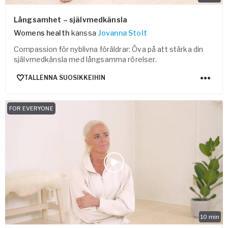
Långsamhet – självmedkänsla
Womens health
kanssa
Jovanna Stolt
Compassion för nyblivna föräldrar: Öva på att stärka din
självmedkänsla med långsamma rörelser.
TALLENNA SUOSIKKEIHIN
FOR EVERYONE
10
min