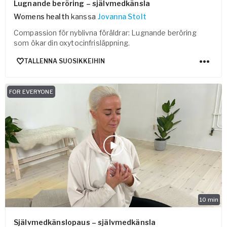
Lugnande beröring – självmedkänsla
Womens health
kanssa
Jovanna Stolt
Compassion för nyblivna föräldrar: Lugnande beröring
som ökar din oxytocinfrisläppning.
TALLENNA SUOSIKKEIHIN
FOR EVERYONE
10
min
Självmedkänslopaus – självmedkänsla