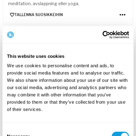
meditation, avslappning eller yoga.
TALLENNA SUOSIKKEIHIN
This website uses cookies
We use cookies to personalise content and ads, to
provide social media features and to analyse our traffic.
We also share information about your use of our site with
our social media, advertising and analytics partners who
may combine it with other information that you’ve
3
min
provided to them or that they’ve collected from your use
of their services.
Kroppen under klimakteriet
Womens health
kanssa
Katarina Woxnerud
Lär dig mer om kroppsliga och hormonella förändringar i
Consent
samband med klimakteriet.