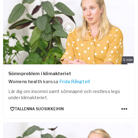
5
min
Sömnproblem i klimakteriet
Womens health
kanssa
Frida Rångtell
Lär dig om insomni samt sömnapné och restless legs
under klimakteriet.
TALLENNA SUOSIKKEIHIN