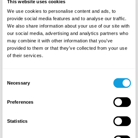
This website uses cookies
We use cookies to personalise content and ads, to
provide social media features and to analyse our traffic.
We also share information about your use of our site with
our social media, advertising and analytics partners who
may combine it with other information that you’ve
provided to them or that they’ve collected from your use
Stresshantering – verktyg för
Sömn – s
of their services.
stress & oro
sömnbes
På denna sida hittar du innehåll för dig som
På denna s
vill lära dig hantera och minska stress och
vill lära 
Consent
oro i vardagen.
förbättra 
Necessary
Selection
Preferences
Related programs
Statistics