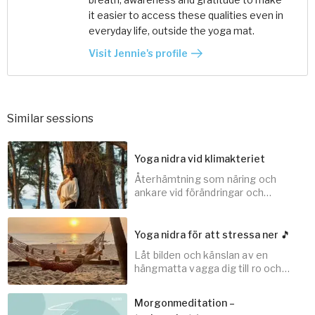
it easier to access these qualities even in
everyday life, outside the yoga mat.
Visit Jennie's profile
Similar sessions
Yoga nidra vid klimakteriet
Återhämtning som näring och
ankare vid förändringar och
övergångar i livet.
Yoga nidra för att stressa ner 🎵
Låt bilden och känslan av en
20
min
hängmatta vagga dig till ro och
landa på en trygg plats.
Morgonmeditation –