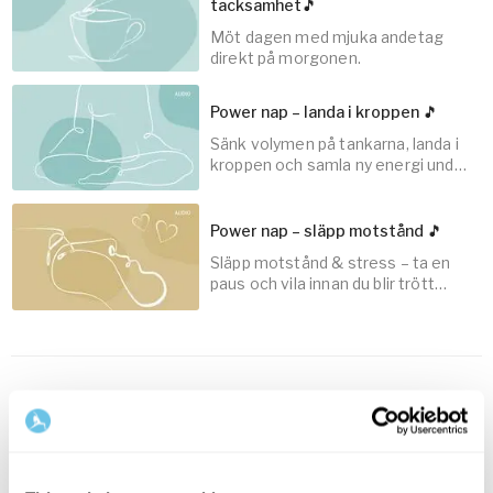
tacksamhet🎵
Möt dagen med mjuka andetag
30
min
direkt på morgonen.
Power nap – landa i kroppen 🎵
Sänk volymen på tankarna, landa i
5
min
kroppen och samla ny energi under
dagen.
Power nap – släpp motstånd 🎵
Släpp motstånd & stress – ta en
10
min
paus och vila innan du blir trött
eller när du känner motstånd till
att vila.
15
min
Related bundles