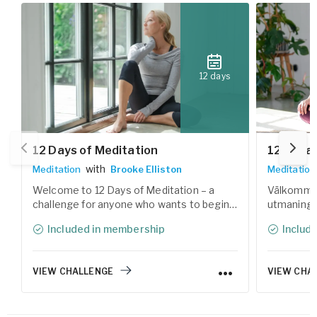
12 days
12 Days of Meditation
12 dagar
with
Meditation
Brooke Elliston
Meditation
Welcome to 12 Days of Meditation – a
Välkommen 
challenge for anyone who wants to begin a
utmaning 
meditation practice and reconnect with
med medita
Included in membership
Includ
the calm within. During the 12 days, you'll
Under 12 d
explore various forms of meditation
av meditat
techniques, guided by our experienced
Yogobes er
VIEW CHALLENGE
VIEW CHA
teachers.