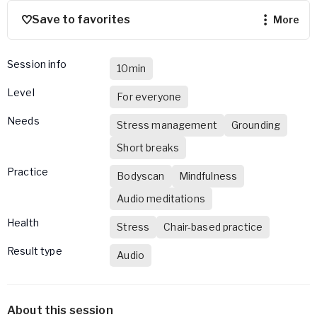
Save to favorites
more
Session info
10min
Level
For everyone
Needs
Stress management
Grounding
Short breaks
Practice
Bodyscan
Mindfulness
Audio meditations
Health
Stress
Chair-based practice
Result type
Audio
About this session