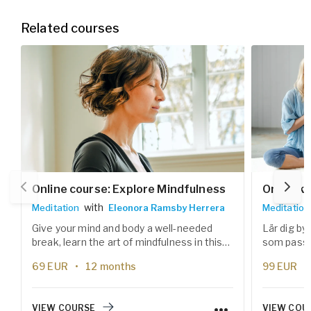
Related courses
Online course: Explore Mindfulness
Onlineku
with
Meditation
Eleonora Ramsby Herrera
Meditation
Give your mind and body a well-needed
Lär dig by
break, learn the art of mindfulness in this
som passar
six weeks meditation course.
prestation
69
EUR
12 months
99
EUR
effektiva 
stärka fok
vardagen.
VIEW COURSE
VIEW COU