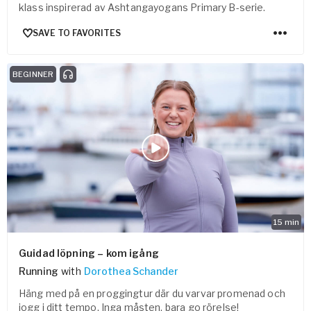
klass inspirerad av Ashtangayogans Primary B-serie.
SAVE TO FAVORITES
BEGINNER
15
min
Guidad löpning – kom igång
Running
with
Dorothea Schander
Häng med på en proggingtur där du varvar promenad och
jogg i ditt tempo. Inga måsten, bara go rörelse!