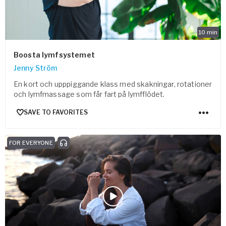
10
min
Boosta lymfsystemet
Jenny Ström
En kort och upppiggande klass med skakningar, rotationer
och lymfmassage som får fart på lymfflödet.
SAVE TO FAVORITES
FOR EVERYONE