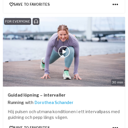
SAVE TO FAVORITES
FOR EVERYONE
30
min
Guidad löpning – intervaller
Running
with
Dorothea Schander
Höj pulsen och utmana konditionen i ett intervallpass med
guidning och pepp längs vägen.
SAVE TO FAVORITES