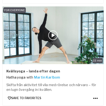
FOR EVERYONE
15
min
Kvällsyoga – landa efter dagen
Hatha yoga
with
Martin Karlbom
Skifta från aktivitet till vila med rörelse och närvaro – för
en lugn övergång in i kvällen.
SAVE TO FAVORITES