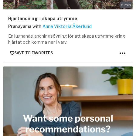
5
min
Hjärtandning – skapa utrymme
Pranayama
with
Anna Viktoria Åkerlund
En lugnande andningsövning för att skapa utrymme kring
hjärtat och komma ner i varv.
SAVE TO FAVORITES