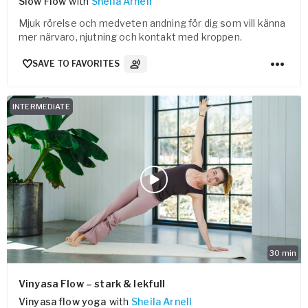
Slow Flow
with
Sheila Arnell
Mjuk rörelse och medveten andning för dig som vill känna
mer närvaro, njutning och kontakt med kroppen.
SAVE TO FAVORITES
3
Audio tracks
INTERMEDIATE
30
min
Vinyasa Flow – stark & lekfull
Vinyasa flow yoga
with
Sheila Arnell