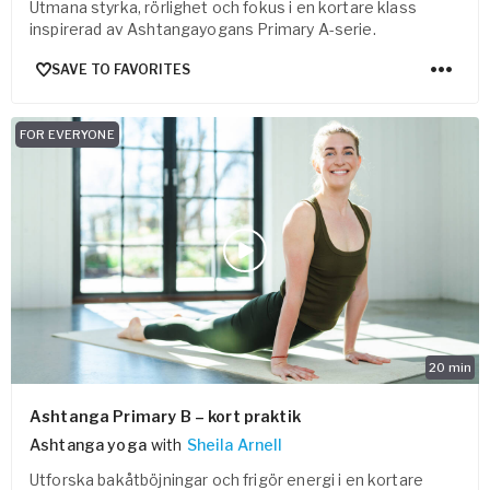
Utmana styrka, rörlighet och fokus i en kortare klass
inspirerad av Ashtangayogans Primary A-serie.
SAVE TO FAVORITES
FOR EVERYONE
20
min
Ashtanga Primary B – kort praktik
Ashtanga yoga
with
Sheila Arnell
Utforska bakåtböjningar och frigör energi i en kortare