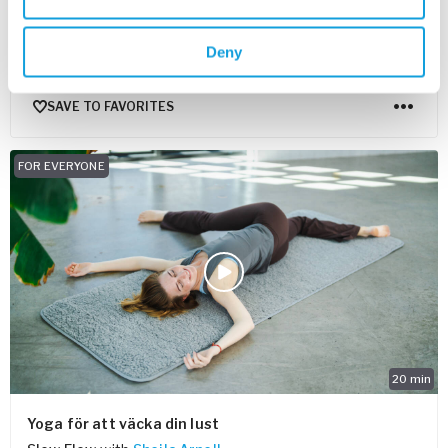
Somatic Flow
with
Inna Mannert
Mjuka upp kring bröstkorgen och skapa mer plats för både
Deny
hjärta och andetag.
SAVE TO FAVORITES
FOR EVERYONE
20
min
Yoga för att väcka din lust