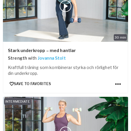
30
min
Stark underkropp – med hantlar
Strength
with
Jovanna Stolt
Kraftfull träning som kombinerar styrka och rörlighet för
din underkropp.
SAVE TO FAVORITES
INTERMEDIATE