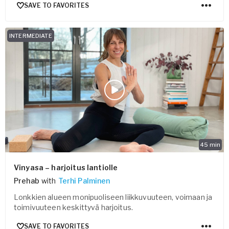
SAVE TO FAVORITES
INTERMEDIATE
45
min
Vinyasa – harjoitus lantiolle
Prehab
with
Terhi Palminen
Lonkkien alueen monipuoliseen liikkuvuuteen, voimaan ja
toimivuuteen keskittyvä harjoitus.
SAVE TO FAVORITES