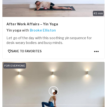
45
min
After Work Affairs – Yin Yoga
Yin yoga
with
Brooke Elliston
Let go of the day with this soothing yin sequence for
desk-weary bodies and busy minds.
SAVE TO FAVORITES
FOR EVERYONE