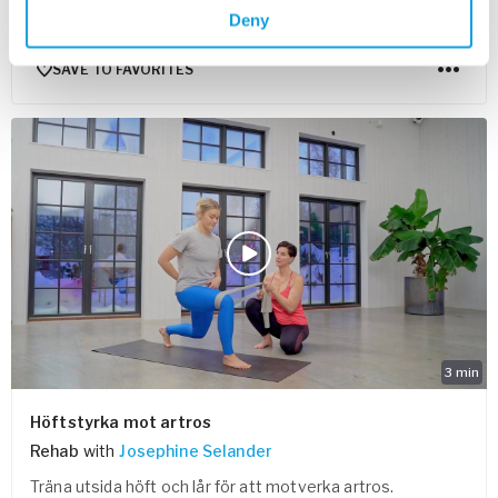
En utmaning för koordination, fokus och koncentration
Deny
med kraft och dynamik för mer utrymme i höfterna.
SAVE TO FAVORITES
3
min
Höftstyrka mot artros
Rehab
with
Josephine Selander
Träna utsida höft och lår för att motverka artros.