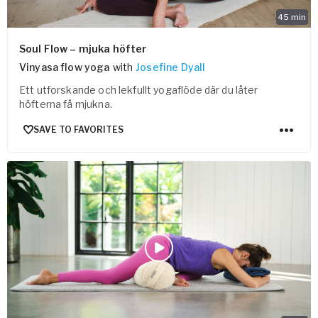
45
min
Soul Flow – mjuka höfter
Vinyasa flow yoga
with
Josefine Dyall
Ett utforskande och lekfullt yogaflöde där du låter
höfterna få mjukna.
SAVE TO FAVORITES