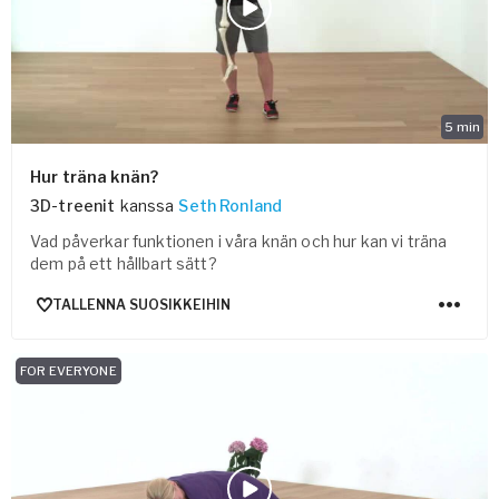
5
min
Hur träna knän?
3D-treenit
kanssa
Seth Ronland
Vad påverkar funktionen i våra knän och hur kan vi träna
dem på ett hållbart sätt?
TALLENNA SUOSIKKEIHIN
FOR EVERYONE