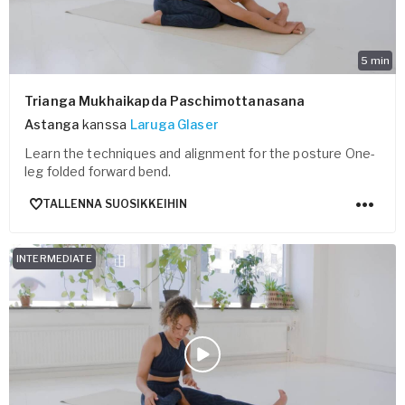
5
min
Trianga Mukhaikapda Paschimottanasana
Astanga
kanssa
Laruga Glaser
Learn the techniques and alignment for the posture One-
leg folded forward bend.
TALLENNA SUOSIKKEIHIN
INTERMEDIATE