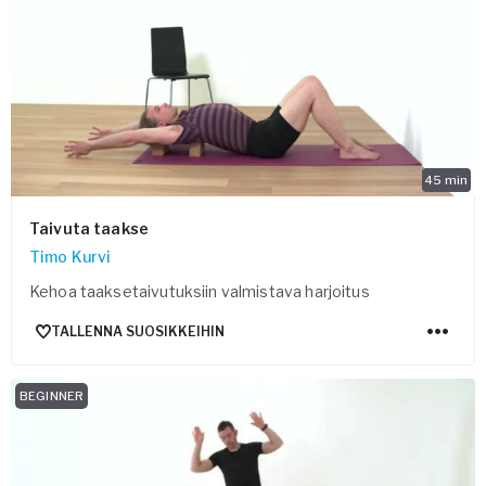
45
min
Taivuta taakse
Timo Kurvi
Kehoa taaksetaivutuksiin valmistava harjoitus
TALLENNA SUOSIKKEIHIN
BEGINNER