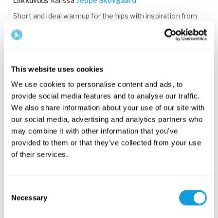
Liikkuvuus
kanssa
Jeppe Skovgaard
Short and ideal warmup for the hips with inspiration from
mixed martial arts.
TALLENNA SUOSIKKEIHIN
This website uses cookies
BEGINNER
We use cookies to personalise content and ads, to
provide social media features and to analyse our traffic.
We also share information about your use of our site with
our social media, advertising and analytics partners who
may combine it with other information that you’ve
provided to them or that they’ve collected from your use
of their services.
5
min
Consent
Necessary
Utfallsgång – löpteknik
Selection
Juoksu
kanssa
Magnus Hagström