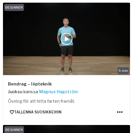
BEGINNER
5
min
Bendrag – löpteknik
Juoksu
kanssa
Magnus Hagström
Övning för att hitta farten framåt.
TALLENNA SUOSIKKEIHIN
BEGINNER