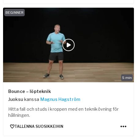
BEGINNER
5
min
Bounce – löpteknik
Juoksu
kanssa
Magnus Hagström
Hitta fall och studs i kroppen med en teknikövning för
hållningen.
TALLENNA SUOSIKKEIHIN