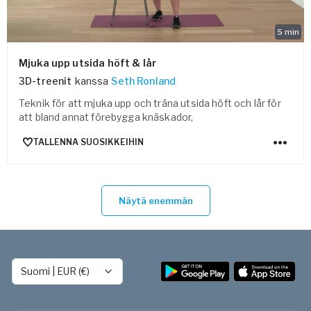
5
min
Mjuka upp utsida höft & lår
3D-treenit
kanssa
Seth Ronland
Teknik för att mjuka upp och träna utsida höft och lår för
att bland annat förebygga knäskador,
TALLENNA SUOSIKKEIHIN
Näytä enemmän
Suomi
|
EUR (€)