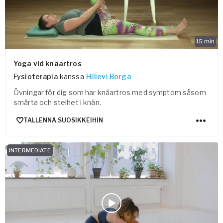
15
min
Yoga vid knäartros
Fysioterapia
kanssa
Hillevi Borga
Övningar för dig som har knäartros med symptom såsom
smärta och stelhet i knän.
TALLENNA SUOSIKKEIHIN
INTERMEDIATE