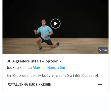
5
min
360-graders utfall – löpteknik
Juoksu
kanssa
Magnus Hagström
En förberedande styrkeövning att göra inför löppasset.
TALLENNA SUOSIKKEIHIN