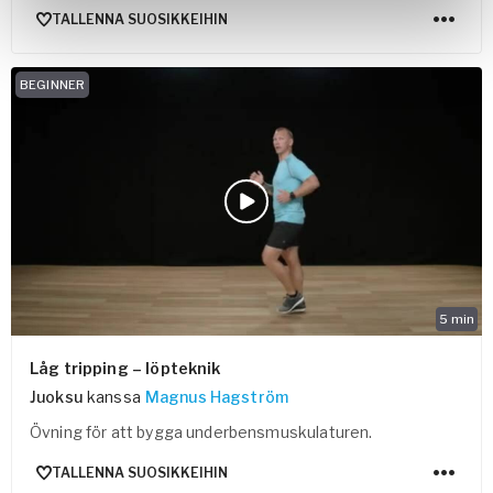
TALLENNA SUOSIKKEIHIN
BEGINNER
5
min
Låg tripping – löpteknik
Juoksu
kanssa
Magnus Hagström
Övning för att bygga underbensmuskulaturen.
TALLENNA SUOSIKKEIHIN