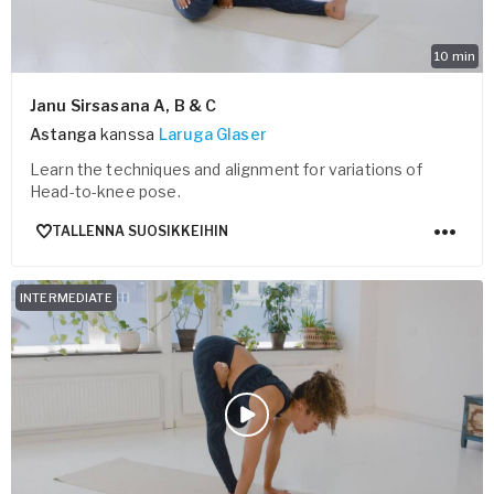
10
min
Janu Sirsasana A, B & C
Astanga
kanssa
Laruga Glaser
Learn the techniques and alignment for variations of
Head-to-knee pose.
TALLENNA SUOSIKKEIHIN
INTERMEDIATE