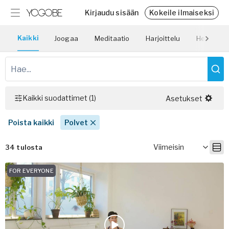
Kirjaudu sisään
Kokeile ilmaiseksi
Ohjelmat
Blogi
Kaikki
Joogaa
Meditaatio
Harjoittelu
Hengitys
Inspiroidu ja saavuta tavoitteesi
Näkemyksiä, vinkkejä ja mielenkiintoista luettavaa
Yogobe Haaste
Hinnoittelu
Osallistu haasteeseen ja säilytä motivaatiosi
Katso hinnoittelumme
Team Yogobe
Kaikki suodattimet
(1)
Asetukset
Tutustu asiantuntijoihimme.
Yritys
Poista kaikki
Polvet
Tukea työnantajille ja organisaatioille
Viimeisin
34 tulosta
Yogobe business
Joogaopettajille
FOR EVERYONE
Tunnit ja luennot