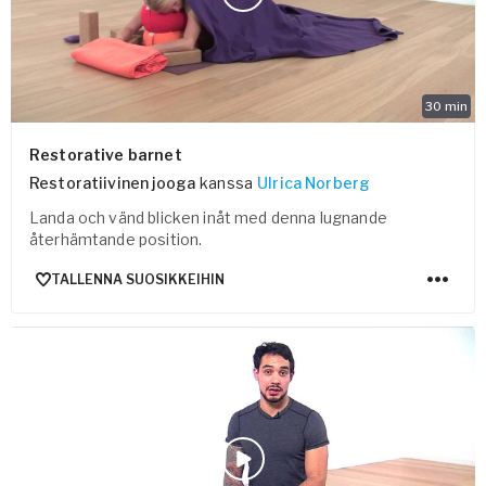
30
min
Restorative barnet
Restoratiivinen jooga
kanssa
Ulrica Norberg
Landa och vänd blicken inåt med denna lugnande
återhämtande position.
TALLENNA SUOSIKKEIHIN