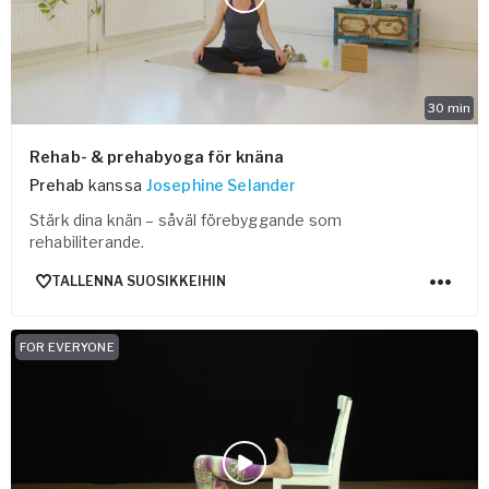
30
min
Rehab- & prehabyoga för knäna
Prehab
kanssa
Josephine Selander
Stärk dina knän – såväl förebyggande som
rehabiliterande.
TALLENNA SUOSIKKEIHIN
FOR EVERYONE