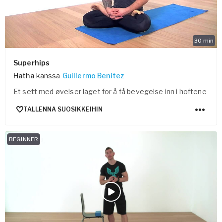
30
min
Superhips
Hatha
kanssa
Guillermo Benitez
Et sett med øvelser laget for å få bevegelse inn i hoftene
TALLENNA SUOSIKKEIHIN
BEGINNER