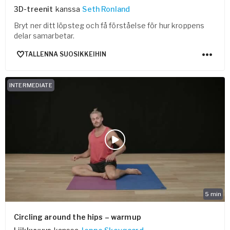
3D-treenit
kanssa
Seth Ronland
Bryt ner ditt löpsteg och få förståelse för hur kroppens
delar samarbetar.
TALLENNA SUOSIKKEIHIN
INTERMEDIATE
5
min
Circling around the hips – warmup