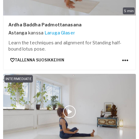
5
min
Ardha Baddha Padmottanasana
Astanga
kanssa
Laruga Glaser
Learn the techniques and alignment for Standing half-
bound lotus pose.
TALLENNA SUOSIKKEIHIN
INTERMEDIATE