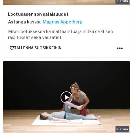
20
min
Lootusasennon salaisuudet
Astanga
kanssa
Magnus Appelberg
Miksi lootuksessa kannattaa istua ja mitkä ovat sen
rajoitukset sekä variaatiot.
TALLENNA SUOSIKKEIHIN
20
min