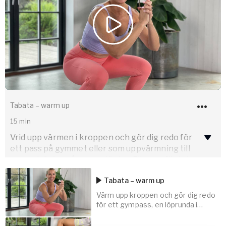
Tabata – warm up
15
min
Vrid upp värmen i kroppen och gör dig redo för
ett pass på gymmet eller som uppvärmning till
annan träning såsom en löptur. Eller varför inte
köra passet som en rörelsepaus när du har lite
Tabata – warm up
kortare om tid?
Värm upp kroppen och gör dig redo
Passet innehåller en härlig mix av rörlighet,
för ett gympass, en löprunda i
skogen, eller gör passet som en
balans och kondition, och är uppbyggt på 3 block
härlig rörelsepaus!