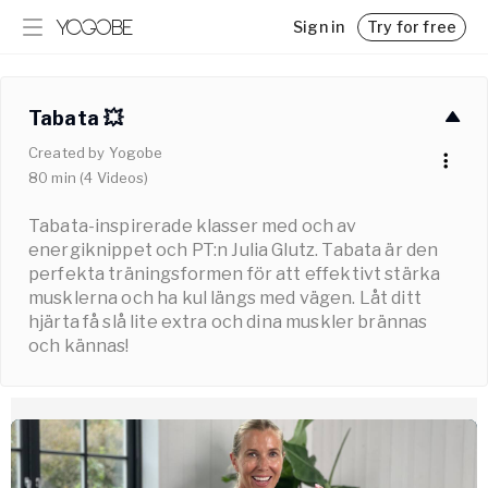
Sign in
Try for free
Programs
Blog
Get inspired and achieve your goals with step-by-step
Insights, tips, and interesting reads
Tabata 💥
guidance
Pricing
Created by
Yogobe
Challenges
Memberships for Yogobe Play
80
min
(
4
Videos
)
Kickstart your new routine
Team Yogobe
Get to know our experts
Tabata-inspirerade klasser med och av
Business
energiknippet och PT:n Julia Glutz. Tabata är den
Support for employers and organizations
perfekta träningsformen för att effektivt stärka
musklerna och ha kul längs med vägen. Låt ditt
For Employers
hjärta få slå lite extra och dina muskler brännas
och kännas!
For Yoga Teachers
Classes and Lectures