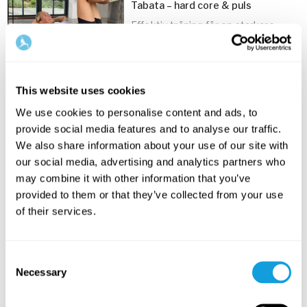
med 3-4 övningar i varje block. Varje block
Tabata – hard core & puls
upprepas två gånger innan nästa börjar. Nu kör vi
Effektiv träning för en starkare
igång!
core och för bättre flås.
15
min
I
denna samling
hittar du fler tabatainspirerade
Tabata – cardio, rumpa & lår
träningspass.
This website uses cookies
Känn eldig styrka i ben och rumpa
Instruktionerna är enkla, korta och beskrivs på
samtidigt som du får bättre
15
min
We use cookies to personalise content and ads, to
kondition.
engelska.
provide social media features and to analyse our traffic.
Tabata – full body workout
We also share information about your use of our site with
Stark, svettigt och pulsigt. Ge
our social media, advertising and analytics partners who
kroppen helkroppskärlek!
20
min
may combine it with other information that you’ve
provided to them or that they’ve collected from your use
of their services.
30
min
Similar playlists
Consent
Necessary
Selection